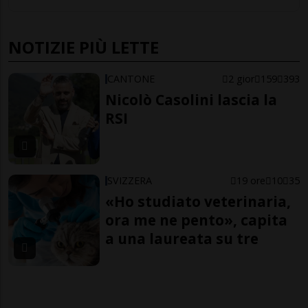
NOTIZIE PIÙ LETTE
CANTONE
2 gior
159
393
Nicolò Casolini lascia la
RSI
SVIZZERA
19 ore
10
35
«Ho studiato veterinaria,
ora me ne pento», capita
a una laureata su tre