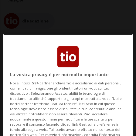
Interpol
di Redazione
20 apr 2014 - 19:25
Aggiornamento 24 nov 2014 - 02:48
La vostra privacy è per noi molto importante
Noi e i nostri
594
partner archiviamo e accediamo ai dati personali,
come i dati di navigazione gli o identificatori univoci, sul tuo
dispositivo . Selezionando Accetto, abiliti le tecnologie di
tracciamento affinché supportino gli scopi mostrati alla voce "Noi e i
nostri partner trattiamo i dati da fornire". Nel caso in cui queste
tecnologie dovessero essere disabilitate, alcuni contenuti e annunci
visualizzati potrebbero non essere rilevanti. Puoi accedere
nuovamente a questo menu per modificare le tue scelte o per
revocare il consenso facendo clic sul link Gestisci le preferenze in
fondo alla pagina web.. Tali scelte avranno effetto nel contesto del
VIENNA - "Siamo sulla via giusta. Andiamo
nostro Sito web. Per maggiori informazioni, consulta l'Informativa