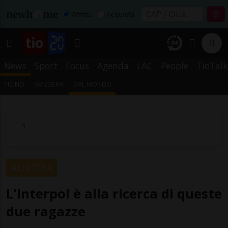
Affitta
Acquista
News
Sport
Focus
Agenda
LAC
People
TioTalk
TICINO
SVIZZERA
DAL MONDO
AUSTRIA
L'Interpol è alla ricerca di queste
due ragazze