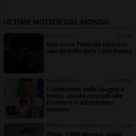
ULTIME NOTIZIE DAL MONDO
STATI UNITI
22 min
Una corte federale blocca la
sala da ballo della Casa Bianca
SPAGNA/ITALIA
2 ore
9
22
L'ultimatum della Spagna a
Roma: «Basta controlli alle
frontiere o adotteremo
misure»
REPUBBLICA DEMOCRATICA CONGO
2 ore
Ebola: 1'800 decessi, quasi