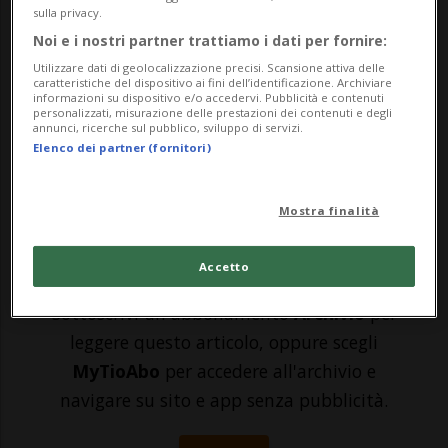
sulla privacy.
in Siria per difendere l'islam. Ci vedremo
Noi e i nostri partner trattiamo i dati per fornire:
in Paradiso". Sono queste le agghiacianti
Utilizzare dati di geolocalizzazione precisi. Scansione attiva delle
caratteristiche del dispositivo ai fini dell’identificazione. Archiviare
parole contenute in una lettera scritta da
informazioni su dispositivo e/o accedervi. Pubblicità e contenuti
personalizzati, misurazione delle prestazioni dei contenuti e degli
annunci, ricerche sul pubblico, sviluppo di servizi.
Sabina S. (15) e Samra K. (16), due
Elenco dei partner (fornitori)
adolescenti austriache, d...
Mostra finalità
🔐 Sblocca il nostro archivio
esclusivo!
Accetto
Sottoscrivi un abbonamento
Archivio
per
leggere questo articolo, oppure scegli
MyTioAbo
per accedere all'archivio e
navigare su sito e app senza pubblicità.