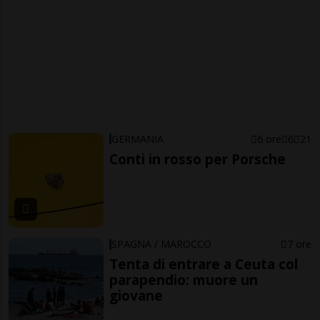
GERMANIA
6 ore
6
21
Conti in rosso per Porsche
SPAGNA / MAROCCO
7 ore
Tenta di entrare a Ceuta col
parapendio: muore un
giovane