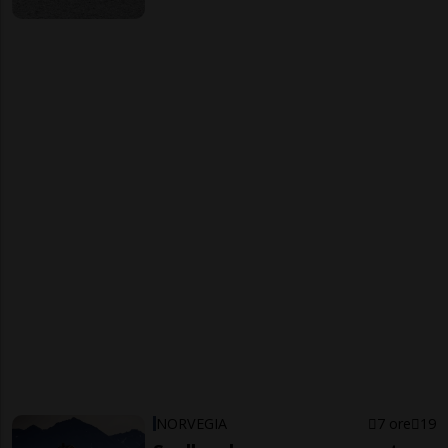
NORVEGIA
7 ore
19