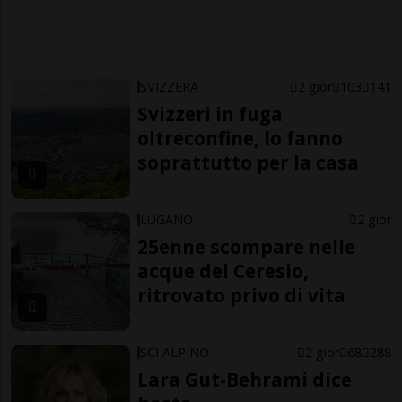
SVIZZERA
2 gior
103
141
Svizzeri in fuga
oltreconfine, lo fanno
soprattutto per la casa
LUGANO
2 gior
25enne scompare nelle
acque del Ceresio,
ritrovato privo di vita
SCI ALPINO
2 gior
68
288
Lara Gut-Behrami dice