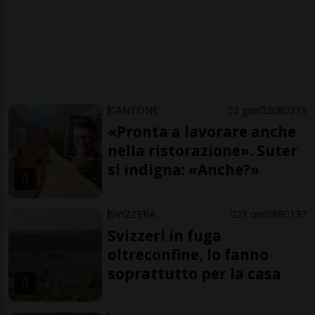
CANTONE
2 gior
208
213
«Pronta a lavorare anche
nella ristorazione». Suter
si indigna: «Anche?»
SVIZZERA
21 ore
89
137
Svizzeri in fuga
oltreconfine, lo fanno
soprattutto per la casa