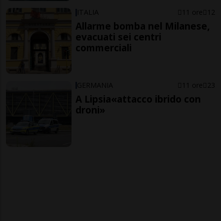
ITALIA
11 ore
12
Allarme bomba nel Milanese,
evacuati sei centri
commerciali
GERMANIA
11 ore
23
A Lipsia«attacco ibrido con
droni»