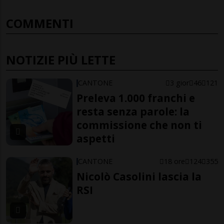
COMMENTI
NOTIZIE PIÙ LETTE
CANTONE
3 gior
46
121
Preleva 1.000 franchi e
resta senza parole: la
commissione che non ti
aspetti
CANTONE
18 ore
124
355
Nicolò Casolini lascia la
RSI