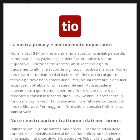
risposta militare di Teheran.
Le Guardie Rivoluzionarie iraniane hanno
infatti annunciato di aver colpito con
La vostra privacy è per noi molto importante
missili e droni diverse basi militari
Noi e i nostri
594
partner archiviamo e accediamo ai dati personali,
statunitensi nella regione, in particolare
come i dati di navigazione gli o identificatori univoci, sul tuo
dispositivo . Selezionando Accetto, abiliti le tecnologie di
quelle di Juffair e Sheikh Isa in Bahrein, e
tracciamento affinché supportino gli scopi mostrati alla voce "Noi e i
nostri partner trattiamo i dati da fornire". Nel caso in cui queste
di Arifjan e Ali Al Salem in Kuwait,
tecnologie dovessero essere disabilitate, alcuni contenuti e annunci
visualizzati potrebbero non essere rilevanti. Puoi accedere
prendendo di mira infrastrutture chiave.
nuovamente a questo menu per modificare le tue scelte o per
revocare il consenso facendo clic sul link Gestisci le preferenze in
fondo alla pagina web.. Tali scelte avranno effetto nel contesto del
nostro Sito web. Per maggiori informazioni, consulta l'Informativa
La notizia ha trovato subito riscontro sul
sulla privacy.
Noi e i nostri partner trattiamo i dati per fornire:
campo: in Kuwait lo Stato Maggiore
Utilizzare dati di geolocalizzazione precisi. Scansione attiva delle
dell'Esercito ha confermato che le difese
caratteristiche del dispositivo ai fini dell’identificazione. Archiviare
informazioni su dispositivo e/o accedervi. Pubblicità e contenuti