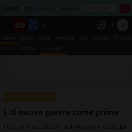
Affitta
Acquista
News
Sport
Focus
Agenda
LAC
People
TioTalk
TICINO
SVIZZERA
DAL MONDO
MEDIO ORIENTE
È di nuovo guerra come prima
Ulteriore escalation nel Medio Oriente. La