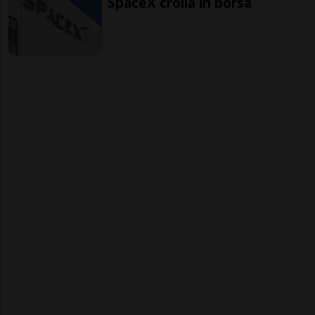
SpaceX crolla in borsa