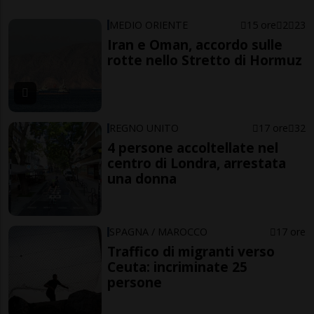
MEDIO ORIENTE
15 ore
2
23
Iran e Oman, accordo sulle
rotte nello Stretto di Hormuz
REGNO UNITO
17 ore
32
4 persone accoltellate nel
centro di Londra, arrestata
una donna
SPAGNA / MAROCCO
17 ore
Traffico di migranti verso
Ceuta: incriminate 25
persone