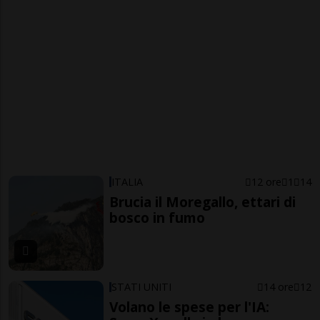
ITALIA
12 ore
1
14
Brucia il Moregallo, ettari di
bosco in fumo
STATI UNITI
14 ore
12
Volano le spese per l'IA: