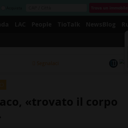
Acquista
nda
LAC
People
TioTalk
NewsBlog
R
Segnalaci
CO
co, «trovato il corpo
»