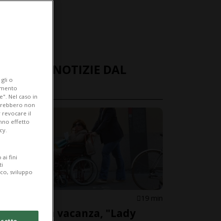
ULTIME NOTIZIE DAL
gli o
MONDO
iamento
e". Nel caso in
potrebbero non
 revocare il
anno effetto
cy.
ai fini
ti
ico, sviluppo
ITALIA
19 min
Malore in vacanza, "Lady
cetto