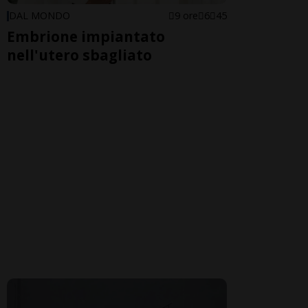
DAL MONDO
9 ore
6
45
Embrione impiantato
nell'utero sbagliato