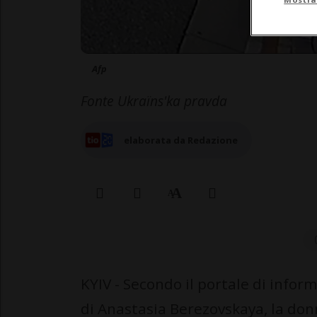
Afp
Fonte Ukraïns'ka pravda
elaborata da Redazione
KYIV - Secondo il portale di infor
di Anastasia Berezovskaya, la don