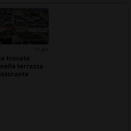
1 gior
o trovato
nella terrazza
ristorante