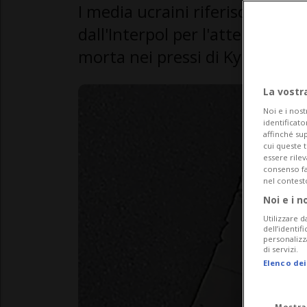
I media ucraini riferiscono ch
dall'Interpol per l'attentato 
morta nei pressi di Kyiv.
La vostr
Noi e i nost
identificato
affinché sup
cui queste 
essere rile
consenso fac
nel contest
Noi e i n
Utilizzare d
dell’identif
personalizz
di servizi.
Elenco dei
Mostra