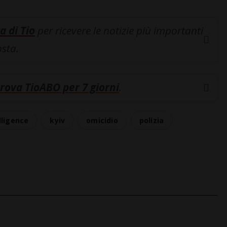
a di Tio
per ricevere le notizie più importanti
osta.
rova TioABO per 7 giorni
.
lligence
kyiv
omicidio
polizia