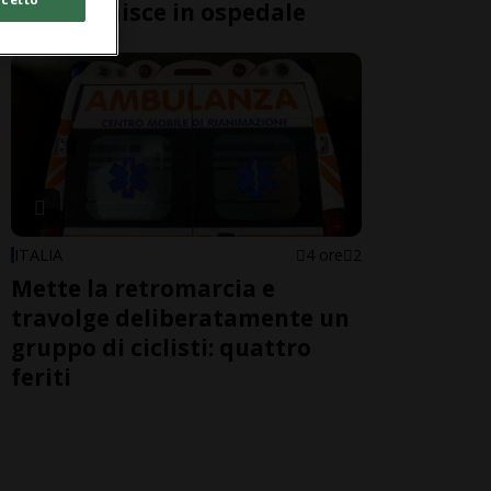
Gucci" finisce in ospedale
ITALIA
4 ore
2
Mette la retromarcia e
travolge deliberatamente un
gruppo di ciclisti: quattro
feriti