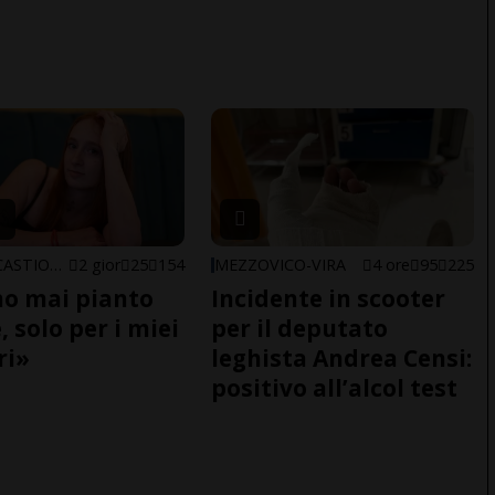
ARBEDO-CASTIONE
2 gior
25
154
MEZZOVICO-VIRA
4 ore
95
225
o mai pianto
Incidente in scooter
 solo per i miei
per il deputato
ri»
leghista Andrea Censi:
positivo all’alcol test