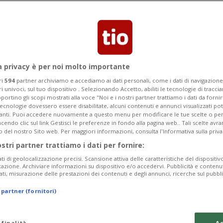
e Anastasia Berezovskaya, ricercata
a Vadim Yermolayev, è stato ritrovata
a privacy è per noi molto importante
ri
594
partner archiviamo e accediamo ai dati personali, come i dati di navigazione 
ri univoci, sul tuo dispositivo . Selezionando Accetto, abiliti le tecnologie di tracc
portino gli scopi mostrati alla voce "Noi e i nostri partner trattiamo i dati da fornir
tecnologie dovessero essere disabilitate, alcuni contenuti e annunci visualizzati 
vanti. Puoi accedere nuovamente a questo menu per modificare le tue scelte o per
endo clic sul link Gestisci le preferenze in fondo alla pagina web.. Tali scelte avr
o del nostro Sito web. Per maggiori informazioni, consulta l'Informativa sulla priva
ostri partner trattiamo i dati per fornire:
ati di geolocalizzazione precisi. Scansione attiva delle caratteristiche del dispositivo 
icazione. Archiviare informazioni su dispositivo e/o accedervi. Pubblicità e contenu
ati, misurazione delle prestazioni dei contenuti e degli annunci, ricerche sul pubbl
 partner (fornitori)
 finalità
Ac