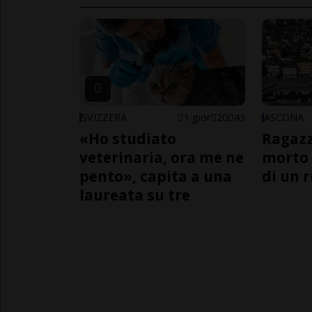
SVIZZERA
1 gior
20
43
ASCONA
«Ho studiato
Ragazz
veterinaria, ora me ne
morto 
pento», capita a una
di un 
laureata su tre