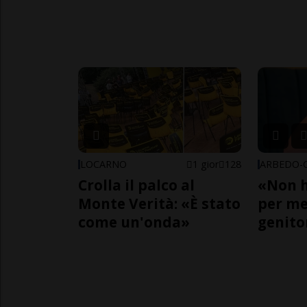
LOCARNO
1 gior
128
Crolla il palco al
«Non h
Monte Verità: «È stato
per me,
come un'onda»
genito