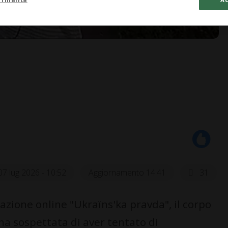
07 lug 2026 - 10:52
Aggiornamento 14:41
31
mazione online "Ukraïns'ka pravda", il corpo
na sospettata di aver tentato di