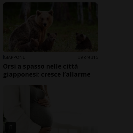
GIAPPONE
9 ore
15
Orsi a spasso nelle città
giapponesi: cresce l’allarme