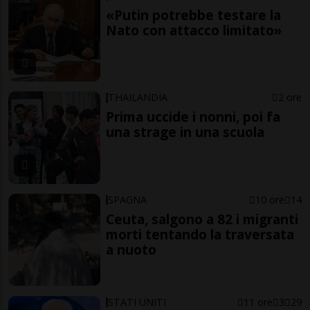
«Putin potrebbe testare la
Nato con attacco limitato»
THAILANDIA
2 ore
Prima uccide i nonni, poi fa
una strage in una scuola
SPAGNA
10 ore
14
Ceuta, salgono a 82 i migranti
morti tentando la traversata
a nuoto
STATI UNITI
11 ore
3
29