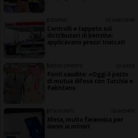
CONFINE
1 ora
12
46
Controlli a tappeto sui
distributori di benzina:
applicavano prezzi truccati
MEDIO ORIENTE
2 ore
3
Fonti saudite: «Oggi il patto
di mutua difesa con Turchia e
Pakistan»
STATI UNITI
2 ore
4
9
Meta, multa faraonica per
danni ai minori