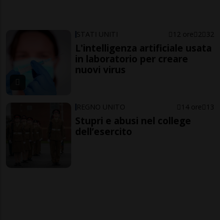
STATI UNITI
12 ore
2
32
L'intelligenza artificiale usata
in laboratorio per creare
nuovi virus
REGNO UNITO
14 ore
13
Stupri e abusi nel college
dell’esercito