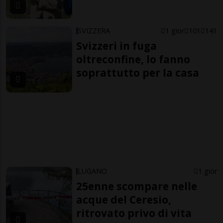
SVIZZERA
1 gior
101
141
Svizzeri in fuga
oltreconfine, lo fanno
soprattutto per la casa
LUGANO
1 gior
25enne scompare nelle
acque del Ceresio,
ritrovato privo di vita