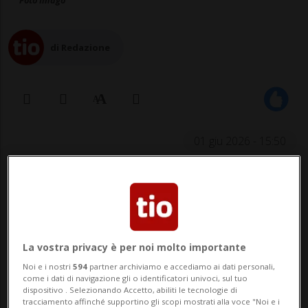
Foto Imago
di Redazione
01 giu 2026 - 15:50
ROTTERDAM - La nave da crociera
battente bandiera olandese, al centro
dell'epidemia di hantavirus dello scorso
La vostra privacy è per noi molto importante
mese, ha ricevuto l'autorizzazione a
Noi e i nostri
594
partner archiviamo e accediamo ai dati personali,
riprendere la navigazione dopo essere
come i dati di navigazione gli o identificatori univoci, sul tuo
dispositivo . Selezionando Accetto, abiliti le tecnologie di
stata pulita e disinfettata a Rotterdam. Lo
tracciamento affinché supportino gli scopi mostrati alla voce "Noi e i