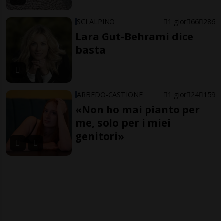
SCI ALPINO
1 gior
66
286
Lara Gut-Behrami dice
basta
ARBEDO-CASTIONE
1 gior
24
159
«Non ho mai pianto per
me, solo per i miei
genitori»