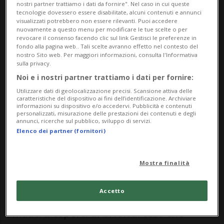
nostri partner trattiamo i dati da fornire". Nel caso in cui queste
riporta DutchNews.
tecnologie dovessero essere disabilitate, alcuni contenuti e annunci
visualizzati potrebbero non essere rilevanti. Puoi accedere
nuovamente a questo menu per modificare le tue scelte o per
La MV Hondius è stata trattenuta in porto
revocare il consenso facendo clic sul link Gestisci le preferenze in
fondo alla pagina web.. Tali scelte avranno effetto nel contesto del
per ulteriori operazioni di pulizia dopo che
nostro Sito web. Per maggiori informazioni, consulta l'Informativa
sulla privacy.
l'ultimo membro dell'equipaggio è
Noi e i nostri partner trattiamo i dati per fornire:
sbarcato la scorsa settimana (la maggior
Utilizzare dati di geolocalizzazione precisi. Scansione attiva delle
caratteristiche del dispositivo ai fini dell’identificazione. Archiviare
informazioni su dispositivo e/o accedervi. Pubblicità e contenuti
parte dei 147 passeggeri e membri
personalizzati, misurazione delle prestazioni dei contenuti e degli
annunci, ricerche sul pubblico, sviluppo di servizi.
dell'equipaggio a bordo era stata evacuata
Elenco dei partner (fornitori)
da Tenerife all'inizio di maggio).
Mostra finalità
I quattro giorni di operazioni di pulizia
Accetto
degli otto ponti della nave sono stati
affidati a esperti di biosicurezza che