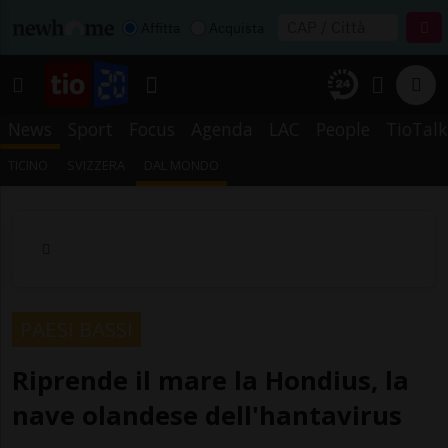
Affitta
Acquista
News
Sport
Focus
Agenda
LAC
People
TioTalk
TICINO
SVIZZERA
DAL MONDO
PAESI BASSI
Riprende il mare la Hondius, la
nave olandese dell'hantavirus