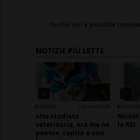
Perché non è possibile commen
NOTIZIE PIÙ LETTE
SVIZZERA
23 ore
10
38
CANTON
«Ho studiato
Nicolò 
veterinaria, ora me ne
la RSI
pento», capita a una