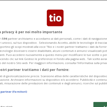
scuola. I due presunti autori sono stati
icinanze dell'edificio
a privacy è per noi molto importante
ri
594
partner archiviamo e accediamo ai dati personali, come i dati di navigazione 
ri univoci, sul tuo dispositivo . Selezionando Accetto, abiliti le tecnologie di tracc
portino gli scopi mostrati alla voce "Noi e i nostri partner trattiamo i dati da fornir
tecnologie dovessero essere disabilitate, alcuni contenuti e annunci visualizzati 
vanti. Puoi accedere nuovamente a questo menu per modificare le tue scelte o per
endo clic sul link Gestisci le preferenze in fondo alla pagina web.. Tali scelte avr
o del nostro Sito web. Per maggiori informazioni, consulta l'Informativa sulla priva
ostri partner trattiamo i dati per fornire:
ati di geolocalizzazione precisi. Scansione attiva delle caratteristiche del dispositivo 
icazione. Archiviare informazioni su dispositivo e/o accedervi. Pubblicità e contenu
ati, misurazione delle prestazioni dei contenuti e degli annunci, ricerche sul pubbl
 partner (fornitori)
 finalità
Ac