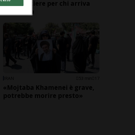
alle frontiere per chi arriva
dall'Italia
IRAN
53 min
17
«Mojtaba Khamenei è grave,
potrebbe morire presto»