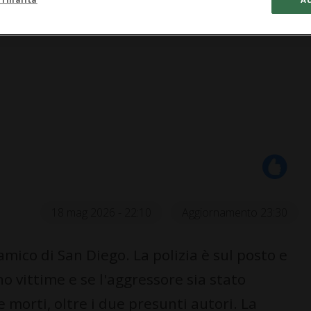
18 mag 2026 - 22:10
Aggiornamento 23:30
amico di San Diego. La polizia è sul posto e
o vittime e se l'aggressore sia stato
e morti, oltre i due presunti autori. La