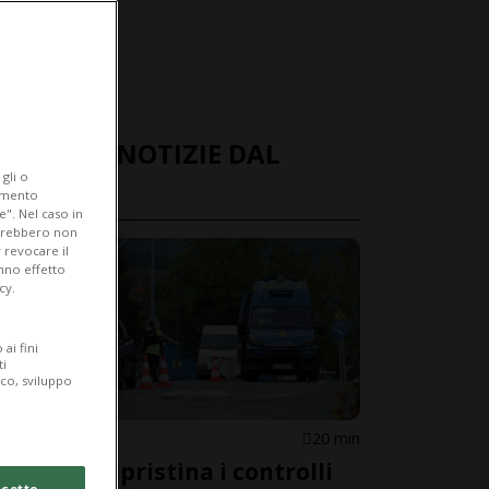
ULTIME NOTIZIE DAL
gli o
MONDO
iamento
e". Nel caso in
potrebbero non
 revocare il
anno effetto
cy.
ai fini
ti
ico, sviluppo
SPAGNA
20 min
Madrid ripristina i controlli
cetto