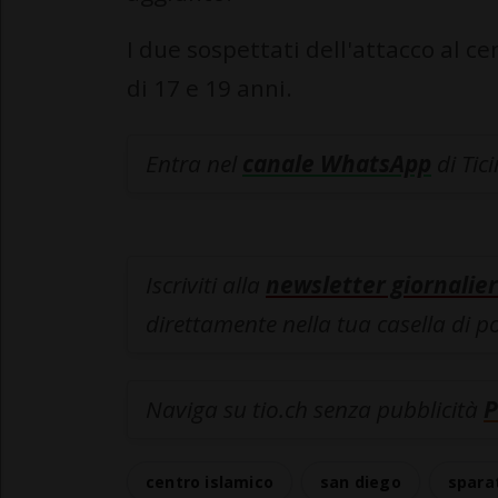
I due sospettati dell'attacco al c
di 17 e 19 anni.
Entra nel
canale WhatsApp
di Tic
Iscriviti alla
newsletter giornalier
direttamente nella tua casella di p
Naviga su tio.ch senza pubblicità
P
centro islamico
san diego
spara