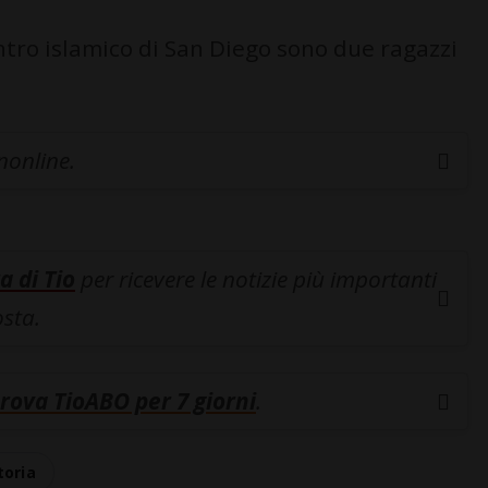
entro islamico di San Diego sono due ragazzi
inonline.
a di Tio
per ricevere le notizie più importanti
osta.
rova TioABO per 7 giorni
.
toria