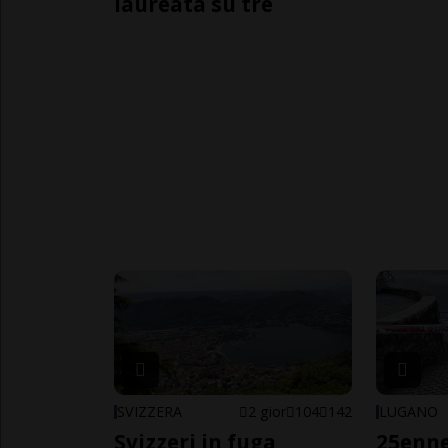
laureata su tre
SVIZZERA
2 gior
104
142
LUGANO
Svizzeri in fuga
25enn