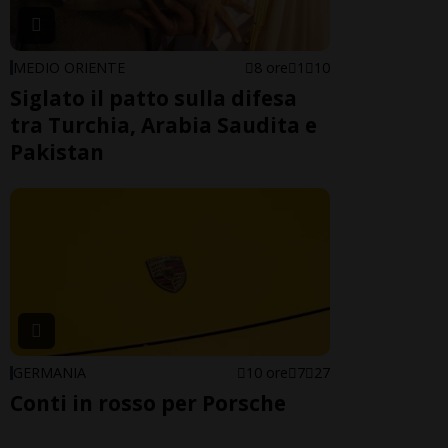
MEDIO ORIENTE
8 ore
1
10
Siglato il patto sulla difesa
tra Turchia, Arabia Saudita e
Pakistan
GERMANIA
10 ore
7
27
Conti in rosso per Porsche