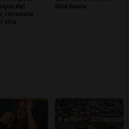
acque del
dice basta
o, ritrovato
i vita