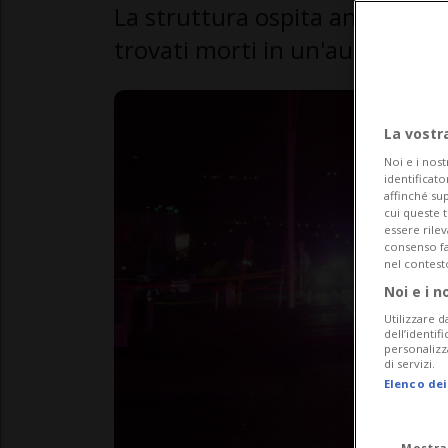
La struttura ospita anche una 
trovati morti in un'auto nelle v
La vostr
Noi e i nost
identificato
affinché sup
cui queste 
essere rile
consenso fac
nel contest
Noi e i n
Utilizzare d
dell’identif
personalizz
di servizi.
Elenco dei
Mostra