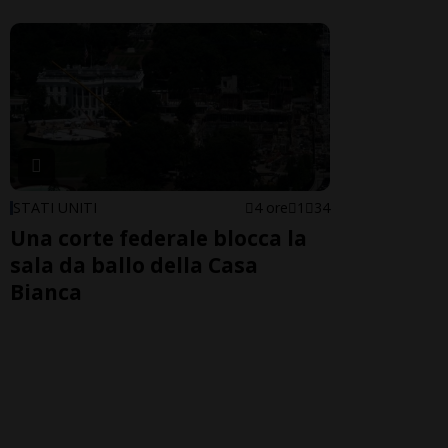
STATI UNITI
4 ore
1
34
Una corte federale blocca la
sala da ballo della Casa
Bianca