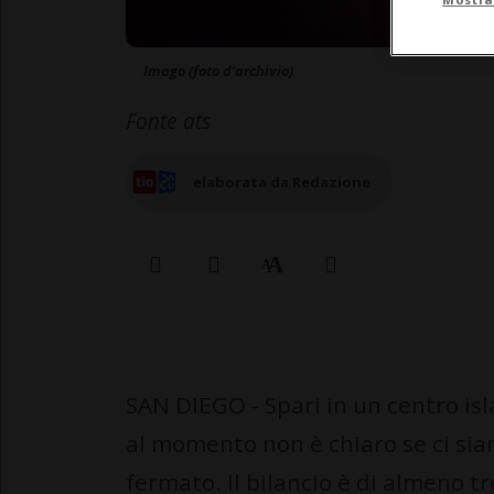
Imago (foto d'archivio)
Fonte ats
elaborata da Redazione
SAN DIEGO - Spari in un centro isl
al momento non è chiaro se ci sian
fermato. Il bilancio è di almeno tr