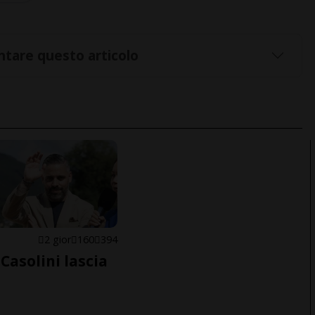
tare questo articolo
E
2 gior
160
394
Casolini lascia