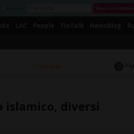
Acquista
nda
LAC
People
TioTalk
NewsBlog
R
Segnalaci
 islamico, diversi