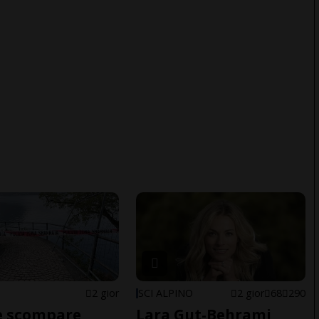
2 gior
SCI ALPINO
2 gior
68
290
e scompare
Lara Gut-Behrami