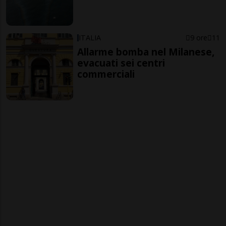
ITALIA
9 ore
11
Allarme bomba nel Milanese,
evacuati sei centri
commerciali