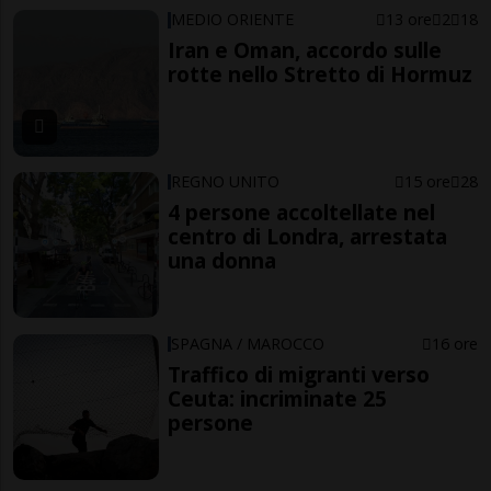
MEDIO ORIENTE
13 ore
2
18
Iran e Oman, accordo sulle
rotte nello Stretto di Hormuz
REGNO UNITO
15 ore
28
4 persone accoltellate nel
centro di Londra, arrestata
una donna
SPAGNA / MAROCCO
16 ore
Traffico di migranti verso
Ceuta: incriminate 25
persone