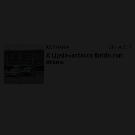
GERMANIA
10 ore
17
A Lipsia«attacco ibrido con
droni»