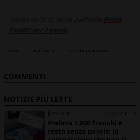
Naviga su tio.ch senza pubblicità
Prova
TioABO per 7 giorni
.
iran
stati uniti
stretto di hormuz
COMMENTI
NOTIZIE PIÙ LETTE
CANTONE
3 gior
45
120
Preleva 1.000 franchi e
resta senza parole: la
commissione che non ti