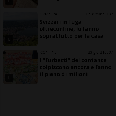
SVIZZERA
19 ore
85
137
Svizzeri in fuga
oltreconfine, lo fanno
soprattutto per la casa
CONFINE
3 gior
10
37
I "furbetti" del contante
colpiscono ancora e fanno
il pieno di milioni