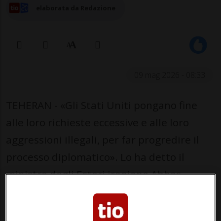
elaborata da Redazione
09 mag 2026 - 08:33
TEHERAN - «Gli Stati Uniti pongano fine
alle loro richieste eccessive e alle loro
aggressioni illegali, per far progredire il
processo diplomatico». Lo ha detto il
ministro degli Esteri iraniano Abbas
Araghchi parlando al telefono con
l'omologo turco Hakan Fidan ieri sera.