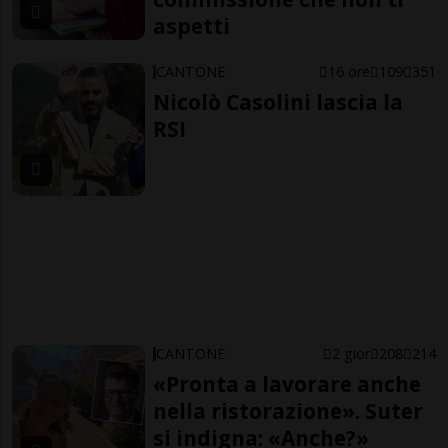
aspetti
CANTONE
16 ore
109
351
Nicolò Casolini lascia la
RSI
CANTONE
2 gior
208
214
«Pronta a lavorare anche
nella ristorazione». Suter
si indigna: «Anche?»