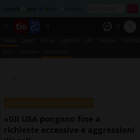
Affitta
Acquista
News
Sport
Focus
Agenda
LAC
People
TioTalk
TICINO
SVIZZERA
DAL MONDO
GUERRA IN MEDIO ORIENTE
«Gli USA pongano fine a
richieste eccessive e aggressioni