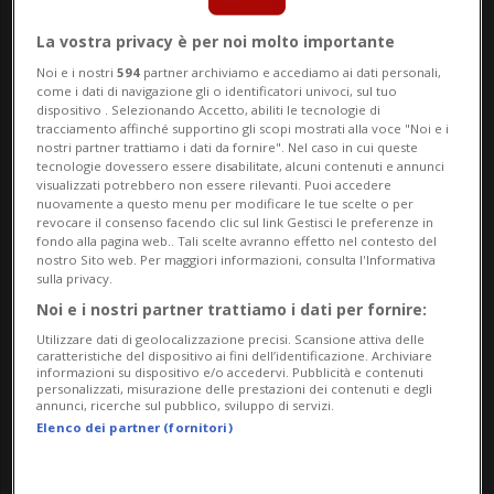
«La recente escalation delle tensioni da
La vostra privacy è per noi molto importante
parte degli Stati Uniti nel Golfo Persico e
Noi e i nostri
594
partner archiviamo e accediamo ai dati personali,
come i dati di navigazione gli o identificatori univoci, sul tuo
la violazione del cessate il fuoco hanno
dispositivo . Selezionando Accetto, abiliti le tecnologie di
tracciamento affinché supportino gli scopi mostrati alla voce "Noi e i
accresciuto i sospetti sulla serietà di
nostri partner trattiamo i dati da fornire". Nel caso in cui queste
tecnologie dovessero essere disabilitate, alcuni contenuti e annunci
Washington nel percorso diplomatico», ha
visualizzati potrebbero non essere rilevanti. Puoi accedere
nuovamente a questo menu per modificare le tue scelte o per
aggiunto. Secondo l'agenzia di stampa
revocare il consenso facendo clic sul link Gestisci le preferenze in
fondo alla pagina web.. Tali scelte avranno effetto nel contesto del
IRNA, Fidan ha ribadito il sostegno del suo
nostro Sito web. Per maggiori informazioni, consulta l'Informativa
sulla privacy.
Paese al proseguimento degli sforzi
Noi e i nostri partner trattiamo i dati per fornire:
diplomatici per porre fine alla guerra.
Utilizzare dati di geolocalizzazione precisi. Scansione attiva delle
caratteristiche del dispositivo ai fini dell’identificazione. Archiviare
informazioni su dispositivo e/o accedervi. Pubblicità e contenuti
personalizzati, misurazione delle prestazioni dei contenuti e degli
Il rappresentante dell'Iran presso le
annunci, ricerche sul pubblico, sviluppo di servizi.
Elenco dei partner (fornitori)
Nazioni Unite, Saeed Iravani, ha avvertito
invece il Consiglio di Sicurezza dell'Onu