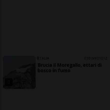
ITALIA
10 ore
1
12
Brucia il Moregallo, ettari di
bosco in fumo