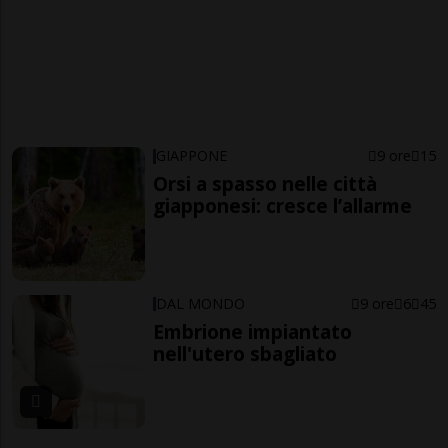
GIAPPONE
9 ore
15
Orsi a spasso nelle città
giapponesi: cresce l’allarme
DAL MONDO
9 ore
6
45
Embrione impiantato
nell'utero sbagliato