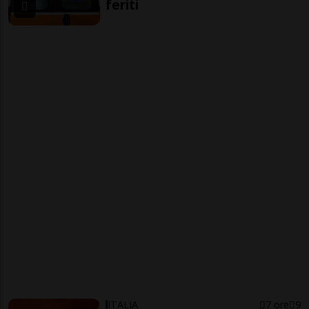
feriti
ITALIA
7 ore
9