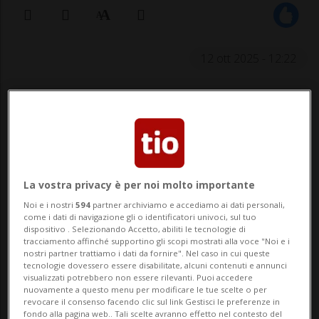
12 ott 2025 - 12:22
La vostra privacy è per noi molto importante
ISLAMABAD / KABUL - La rete televisiva
Noi e i nostri
594
partner archiviamo e accediamo ai dati personali,
come i dati di navigazione gli o identificatori univoci, sul tuo
satellitare qatariota Al Jazeera segnala
dispositivo . Selezionando Accetto, abiliti le tecnologie di
tracciamento affinché supportino gli scopi mostrati alla voce "Noi e i
nuove sparatorie in Pakistan al confine con
nostri partner trattiamo i dati da fornire". Nel caso in cui queste
tecnologie dovessero essere disabilitate, alcuni contenuti e annunci
l'Afghanistan dopo gli scontri a fuoco di
visualizzati potrebbero non essere rilevanti. Puoi accedere
nuovamente a questo menu per modificare le tue scelte o per
ieri. Riferisce inoltre, citando il canale
revocare il consenso facendo clic sul link Gestisci le preferenze in
fondo alla pagina web.. Tali scelte avranno effetto nel contesto del