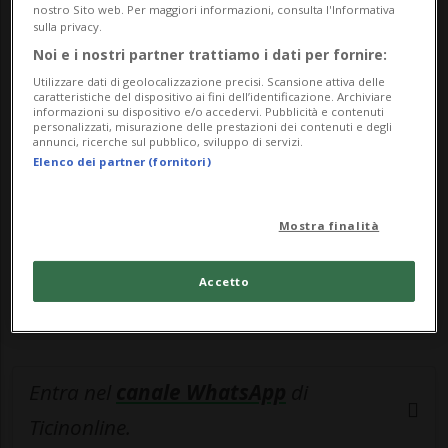
televisivo afghano Tolonews, che il mini...
nostro Sito web. Per maggiori informazioni, consulta l'Informativa
sulla privacy.
Noi e i nostri partner trattiamo i dati per fornire:
🔐 Sblocca il nostro archivio
Utilizzare dati di geolocalizzazione precisi. Scansione attiva delle
caratteristiche del dispositivo ai fini dell’identificazione. Archiviare
esclusivo!
informazioni su dispositivo e/o accedervi. Pubblicità e contenuti
personalizzati, misurazione delle prestazioni dei contenuti e degli
annunci, ricerche sul pubblico, sviluppo di servizi.
Sottoscrivi un abbonamento
Archivio
per
Elenco dei partner (fornitori)
leggere questo articolo, oppure scegli
MyTioAbo
per accedere all'archivio e
Mostra finalità
navigare su sito e app senza pubblicità.
Accetto
ACCEDI
Entra nel
canale WhatsApp
di
Ticinonline.