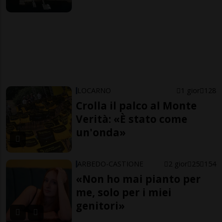
LOCARNO
1 gior
128
Crolla il palco al Monte
Verità: «È stato come
un'onda»
ARBEDO-CASTIONE
2 gior
25
154
«Non ho mai pianto per
me, solo per i miei
genitori»