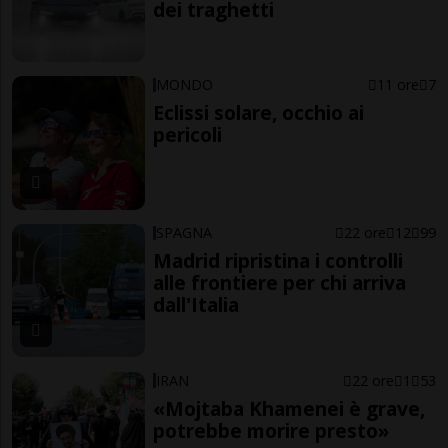
dei traghetti
MONDO
11 ore
7
Eclissi solare, occhio ai
pericoli
SPAGNA
22 ore
12
99
Madrid ripristina i controlli
alle frontiere per chi arriva
dall'Italia
IRAN
22 ore
1
53
«Mojtaba Khamenei è grave,
potrebbe morire presto»