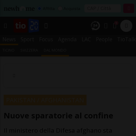
Affitta
Acquista
1
News
Sport
Focus
Agenda
LAC
People
TioTalk
TICINO
SVIZZERA
DAL MONDO
PAKISTAN / AFGHANISTAN
Nuove sparatorie al confine
Il ministero della Difesa afghano sta