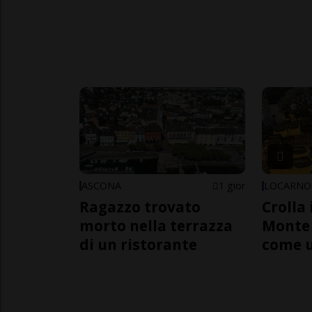
ASCONA
1 gior
LOCARNO
Ragazzo trovato
Crolla 
morto nella terrazza
Monte 
di un ristorante
come 