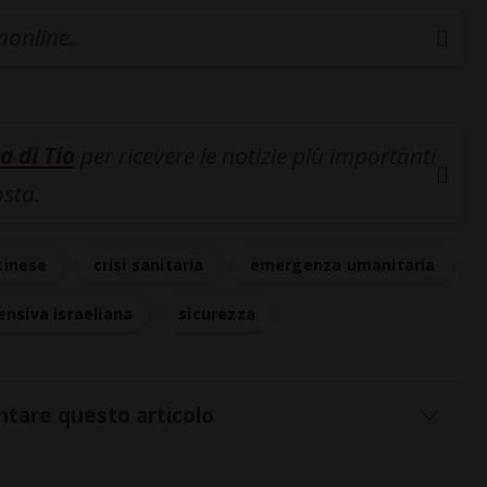
inonline.
a di Tio
per ricevere le notizie più importanti
osta.
tinese
crisi sanitaria
emergenza umanitaria
ensiva israeliana
sicurezza
tare questo articolo