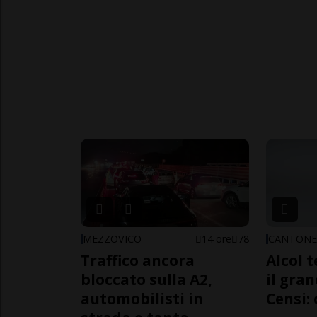
MEZZOVICO
14 ore
78
CANTON
Traffico ancora
Alcol t
bloccato sulla A2,
il gra
automobilisti in
Censi: 