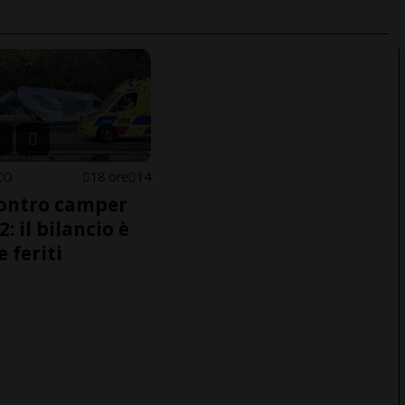
CO
18 ore
14
ontro camper
2: il bilancio è
e feriti