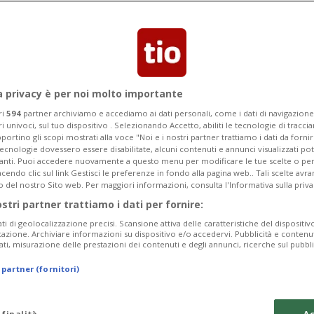
ia scelta all'organizzazione: «Siamo
a privacy è per noi molto importante
ri
594
partner archiviamo e accediamo ai dati personali, come i dati di navigazione 
ri univoci, sul tuo dispositivo . Selezionando Accetto, abiliti le tecnologie di tracc
portino gli scopi mostrati alla voce "Noi e i nostri partner trattiamo i dati da fornir
tecnologie dovessero essere disabilitate, alcuni contenuti e annunci visualizzati 
vanti. Puoi accedere nuovamente a questo menu per modificare le tue scelte o per
endo clic sul link Gestisci le preferenze in fondo alla pagina web.. Tali scelte avr
o del nostro Sito web. Per maggiori informazioni, consulta l'Informativa sulla priva
ostri partner trattiamo i dati per fornire:
ati di geolocalizzazione precisi. Scansione attiva delle caratteristiche del dispositivo 
icazione. Archiviare informazioni su dispositivo e/o accedervi. Pubblicità e contenu
ati, misurazione delle prestazioni dei contenuti e degli annunci, ricerche sul pubbl
 partner (fornitori)
 finalità
Ac