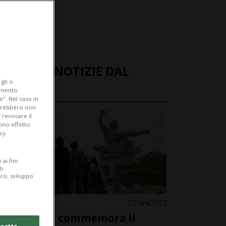
ULTIME NOTIZIE DAL
gli o
MONDO
iamento
e". Nel caso in
potrebbero non
 revocare il
anno effetto
cy.
ai fini
ti
ico, sviluppo
GIAPPONE
3 ore
5
7
Nagasaki commemora il
cetto