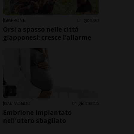
GIAPPONE
1 gior
20
Orsi a spasso nelle città
giapponesi: cresce l’allarme
DAL MONDO
1 gior
6
55
Embrione impiantato
nell'utero sbagliato