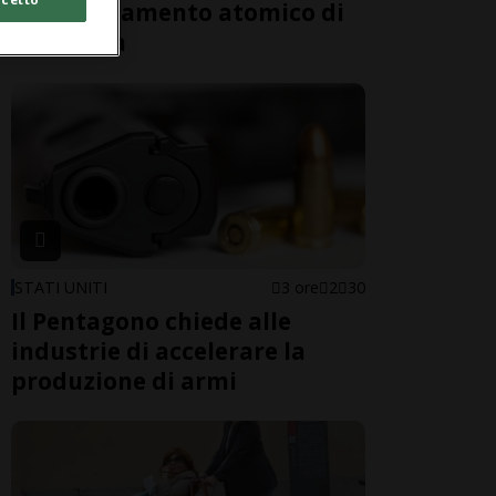
bombardamento atomico di
81 anni fa
STATI UNITI
3 ore
2
30
Il Pentagono chiede alle
industrie di accelerare la
produzione di armi