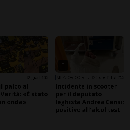
2 gior
133
MEZZOVICO-VIRA
22 ore
115
253
il palco al
Incidente in scooter
Verità: «È stato
per il deputato
un'onda»
leghista Andrea Censi:
positivo all’alcol test