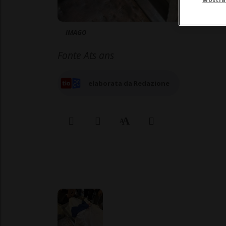
IMAGO
Fonte Ats ans
elaborata da Redazione