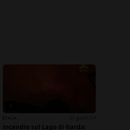
ITALIA
1 gior
1
17
Incendio sul Lago di Garda: