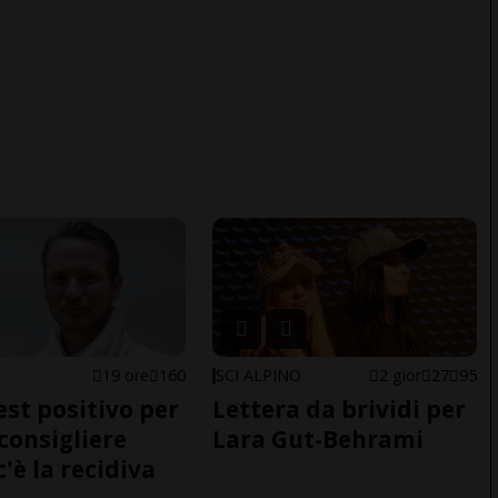
E
19 ore
160
SCI ALPINO
2 gior
27
95
est positivo per
Lettera da brividi per
nconsigliere
Lara Gut-Behrami
c'è la recidiva