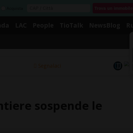
Acquista
nda
LAC
People
TioTalk
NewsBlog
R
Segnalaci
ntiere sospende le