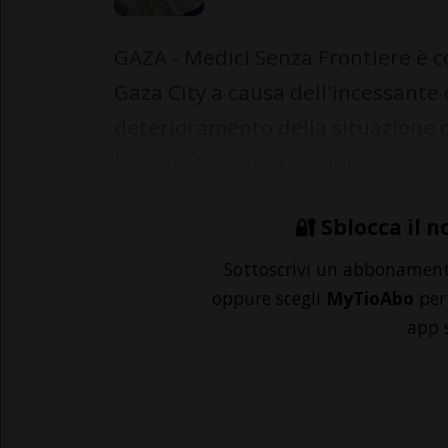
GAZA - Medici Senza Frontiere è c
Gaza City a causa dell'incessante 
deterioramento della situazione di
l'avanzata dei carri armati...
🔐 Sblocca il n
Sottoscrivi un abbonamen
oppure scegli
MyTioAbo
per 
app 