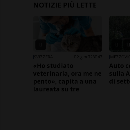
NOTIZIE PIÙ LETTE
SVIZZERA
2 gior
23
47
MEZZOVI
«Ho studiato
Auto c
veterinaria, ora me ne
sulla A
pento», capita a una
di sett
laureata su tre