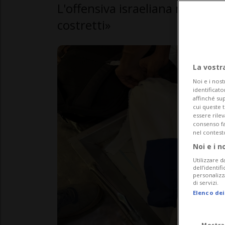
L'offensiva israeliana non lasc
costretti»
La vostr
Noi e i nost
identificato
affinché sup
cui queste 
essere rile
consenso fac
nel contest
Noi e i n
Utilizzare d
dell’identif
personalizz
di servizi.
Elenco dei
Mostra