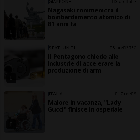
GIAPPONE
3 ore
5
7
Nagasaki commemora il
bombardamento atomico di
81 anni fa
STATI UNITI
3 ore
2
30
Il Pentagono chiede alle
industrie di accelerare la
produzione di armi
ITALIA
17 ore
9
Malore in vacanza, "Lady
Gucci" finisce in ospedale