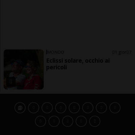
MONDO
1 gior
7
Eclissi solare, occhio ai
pericoli