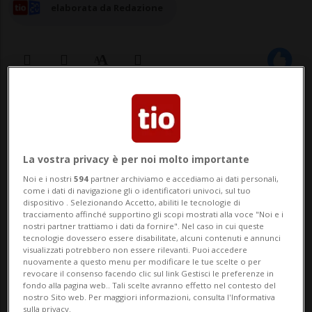
elaborata da Redazione
24 set 2025 - 23:51
COPENAGHEN - L'aeroporto danese di
La vostra privacy è per noi molto importante
Aalborg è chiuso a causa del rilevamento
Noi e i nostri
594
partner archiviamo e accediamo ai dati personali,
di droni nel suo spazio aereo. Lo ha riferito
come i dati di navigazione gli o identificatori univoci, sul tuo
dispositivo . Selezionando Accetto, abiliti le tecnologie di
la polizia, citata da Sky News. A seguito
tracciamento affinché supportino gli scopi mostrati alla voce "Noi e i
nostri partner trattiamo i dati da fornire". Nel caso in cui queste
tecnologie dovessero essere disabilitate, alcuni contenuti e annunci
dell'incidente, i voli in arrivo e in partenza
visualizzati potrebbero non essere rilevanti. Puoi accedere
nuovamente a questo menu per modificare le tue scelte o per
dall'aeroporto di Aalborg sono st...
revocare il consenso facendo clic sul link Gestisci le preferenze in
fondo alla pagina web.. Tali scelte avranno effetto nel contesto del
nostro Sito web. Per maggiori informazioni, consulta l'Informativa
sulla privacy.