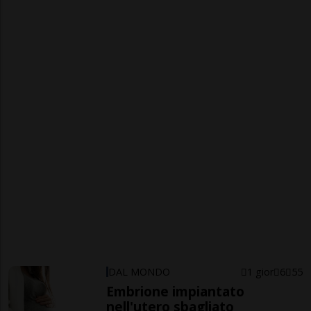
DAL MONDO
1 gior
6
55
Embrione impiantato
nell'utero sbagliato