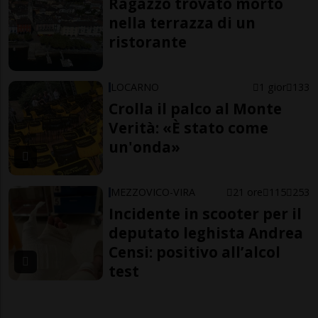
Ragazzo trovato morto
nella terrazza di un
ristorante
LOCARNO
1 gior
133
Crolla il palco al Monte
Verità: «È stato come
un'onda»
MEZZOVICO-VIRA
21 ore
115
253
Incidente in scooter per il
deputato leghista Andrea
Censi: positivo all’alcol
test