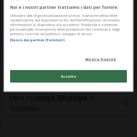
🔐 Sblocca il nostro archivio
Noi e i nostri partner trattiamo i dati per fornire:
esclusivo!
Utilizzare dati di geolocalizzazione precisi. Scansione attiva delle
caratteristiche del dispositivo ai fini dell’identificazione. Archiviare
Sottoscrivi un abbonamento
Archivio
per
informazioni su dispositivo e/o accedervi. Pubblicità e contenuti
personalizzati, misurazione delle prestazioni dei contenuti e degli
leggere questo articolo, oppure scegli
annunci, ricerche sul pubblico, sviluppo di servizi.
Elenco dei partner (fornitori)
MyTioAbo
per accedere all'archivio e
navigare su sito e app senza pubblicità.
Mostra finalità
ACCEDI
Accetto
Entra nel
canale WhatsApp
di
Ticinonline.