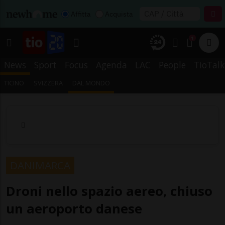
Affitta
Acquista
1
News
Sport
Focus
Agenda
LAC
People
TioTalk
TICINO
SVIZZERA
DAL MONDO
DANIMARCA
Droni nello spazio aereo, chiuso
un aeroporto danese