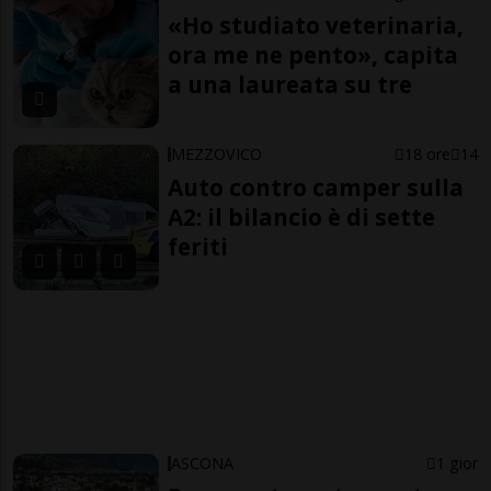
«Ho studiato veterinaria,
ora me ne pento», capita
a una laureata su tre
MEZZOVICO
18 ore
14
Auto contro camper sulla
A2: il bilancio è di sette
feriti
ASCONA
1 gior