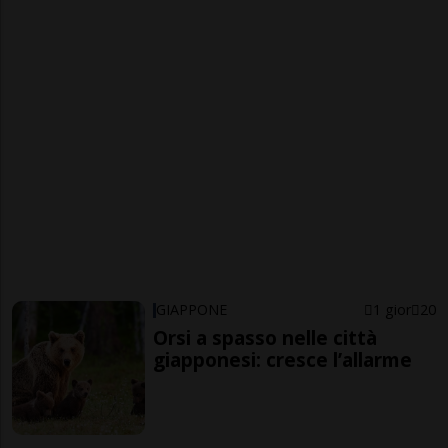
GIAPPONE
1 gior
20
Orsi a spasso nelle città
giapponesi: cresce l’allarme