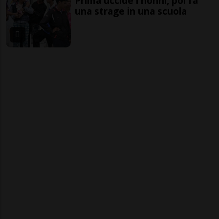
Prima uccide i nonni, poi fa
una strage in una scuola