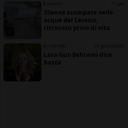
LUGANO
1 gior
25enne scompare nelle
acque del Ceresio,
ritrovato privo di vita
SCI ALPINO
1 gior
66
287
Lara Gut-Behrami dice
basta