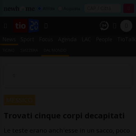
Affitta
Acquista
News
Sport
Focus
Agenda
LAC
People
TioTalk
TICINO
SVIZZERA
DAL MONDO
MESSICO
Trovati cinque corpi decapitati
Le teste erano anch'esse in un sacco, poco