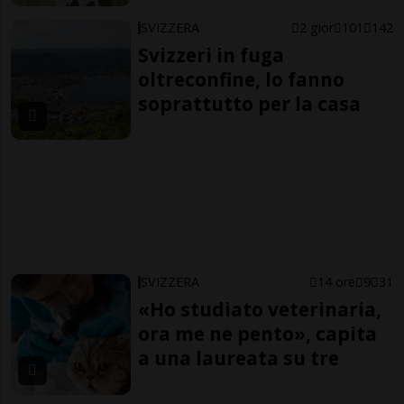
SVIZZERA
2 gior
101
142
Svizzeri in fuga
oltreconfine, lo fanno
soprattutto per la casa
SVIZZERA
14 ore
9
31
«Ho studiato veterinaria,
ora me ne pento», capita
a una laureata su tre