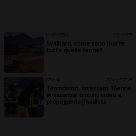
NORVEGIA
2 ore
5
Svalbard, come sono morte
tutte quelle renne?
ITALIA
2 ore
4
26
Terrorismo, arrestato 16enne
in vacanza: trovati video e
propaganda jihadista