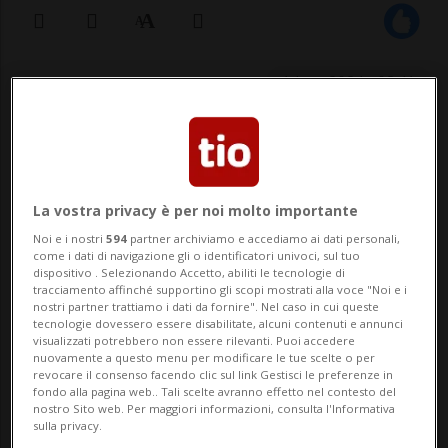
14 ott 2024 - 08:41
GUADALAJARA - Le autorità messicane
hanno dichiarato di aver trovato i corpi di
cinque uomini decapitati su una strada
La vostra privacy è per noi molto importante
Noi e i nostri
594
partner archiviamo e accediamo ai dati personali,
nello Stato occidentale di Jalisco, l'ultima
come i dati di navigazione gli o identificatori univoci, sul tuo
dispositivo . Selezionando Accetto, abiliti le tecnologie di
macabra scoperta nel Paese afflitto dalla
tracciamento affinché supportino gli scopi mostrati alla voce "Noi e i
nostri partner trattiamo i dati da fornire". Nel caso in cui queste
violenza. I corpi sono stati trovati in sac...
tecnologie dovessero essere disabilitate, alcuni contenuti e annunci
visualizzati potrebbero non essere rilevanti. Puoi accedere
nuovamente a questo menu per modificare le tue scelte o per
revocare il consenso facendo clic sul link Gestisci le preferenze in
🔐 Sblocca il nostro archivio
fondo alla pagina web.. Tali scelte avranno effetto nel contesto del
nostro Sito web. Per maggiori informazioni, consulta l'Informativa
esclusivo!
sulla privacy.