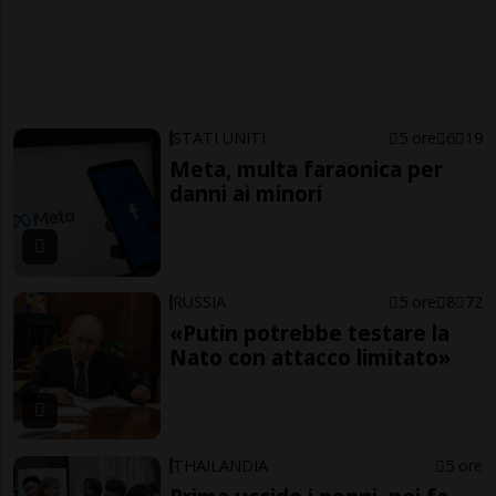
STATI UNITI
5 ore
6
19
Meta, multa faraonica per
danni ai minori
RUSSIA
5 ore
8
72
«Putin potrebbe testare la
Nato con attacco limitato»
THAILANDIA
5 ore