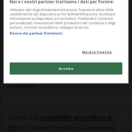
Noi e i nostri partner trattiamo i dati per fornire:
Sottoscrivi un abbonamento
Archivio
per
Utilizzare dati di geolocalizzazione precisi. Scansione attiva delle
leggere questo articolo, oppure scegli
caratteristiche del dispositivo ai fini dell’identificazione. Archiviare
informazioni su dispositivo e/o accedervi. Pubblicità e contenuti
MyTioAbo
per accedere all'archivio e
personalizzati, misurazione delle prestazioni dei contenuti e degli
annunci, ricerche sul pubblico, sviluppo di servizi.
navigare su sito e app senza pubblicità.
Elenco dei partner (fornitori)
ACCEDI
Mostra finalità
Accetto
Entra nel
canale WhatsApp
di
Ticinonline.
Iscriviti alla
newsletter giornaliera di
Tio
per ricevere le notizie più importanti