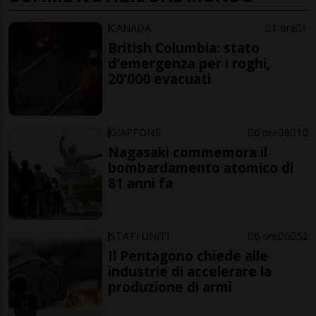
CANADA
1 ora
1
British Columbia: stato
d'emergenza per i roghi,
20'000 evacuati
GIAPPONE
6 ore
8
10
Nagasaki commemora il
bombardamento atomico di
81 anni fa
STATI UNITI
6 ore
6
52
Il Pentagono chiede alle
industrie di accelerare la
produzione di armi