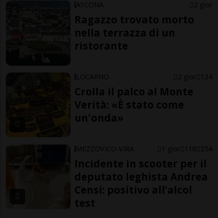
ASCONA
2 gior
Ragazzo trovato morto
nella terrazza di un
ristorante
LOCARNO
2 gior
134
Crolla il palco al Monte
Verità: «È stato come
un'onda»
MEZZOVICO-VIRA
1 gior
118
254
Incidente in scooter per il
deputato leghista Andrea
Censi: positivo all’alcol
test