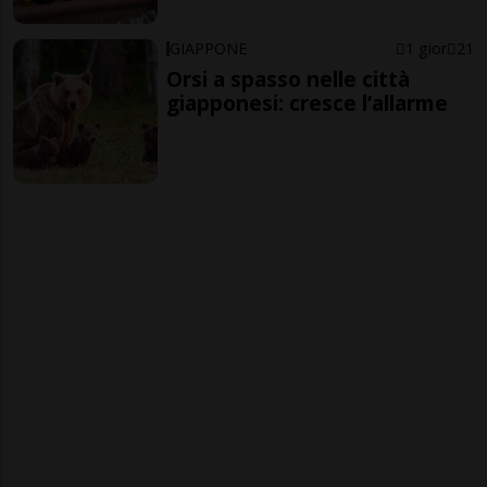
GIAPPONE
1 gior
21
Orsi a spasso nelle città
giapponesi: cresce l’allarme