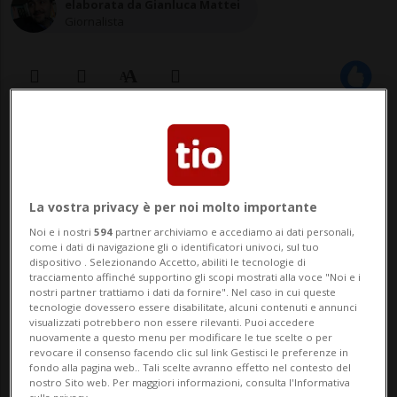
elaborata da Gianluca Mattei
Giornalista
25 ago 2024 - 09:15
Aggiornamento 14:26
KRAMATORSK - Due giornalisti sono
La vostra privacy è per noi molto importante
rimasti feriti e un terzo è ritenuto
Noi e i nostri
594
partner archiviamo e accediamo ai dati personali,
disperso in seguito ad un attacco lanciato
come i dati di navigazione gli o identificatori univoci, sul tuo
dispositivo . Selezionando Accetto, abiliti le tecnologie di
la notte scorsa dalle forze russe contro un
tracciamento affinché supportino gli scopi mostrati alla voce "Noi e i
nostri partner trattiamo i dati da fornire". Nel caso in cui queste
hotel a Kramatorsk, nell'Ucraina orientale:
tecnologie dovessero essere disabilitate, alcuni contenuti e annunci
visualizzati potrebbero non essere rilevanti. Puoi accedere
lo hanno reso noto le autorità
nuovamente a questo menu per modificare le tue scelte o per
revocare il consenso facendo clic sul link Gestisci le preferenze in
regionali.«Le ...
fondo alla pagina web.. Tali scelte avranno effetto nel contesto del
nostro Sito web. Per maggiori informazioni, consulta l'Informativa