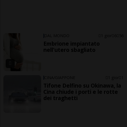
DAL MONDO
1 gior
6
56
Embrione impiantato
nell'utero sbagliato
CINA/GIAPPONE
1 gior
1
Tifone Delfino su Okinawa, la
Cina chiude i porti e le rotte
dei traghetti