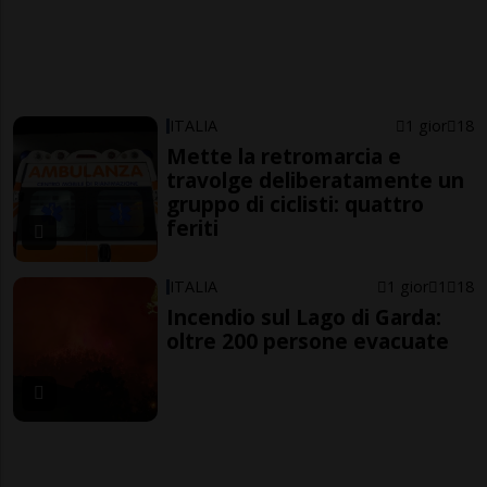
ITALIA
1 gior
18
Mette la retromarcia e
travolge deliberatamente un
gruppo di ciclisti: quattro
feriti
ITALIA
1 gior
1
18
Incendio sul Lago di Garda:
oltre 200 persone evacuate