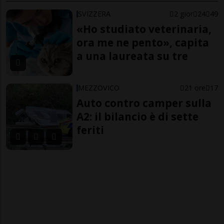
SVIZZERA
2 gior
24
49
«Ho studiato veterinaria,
ora me ne pento», capita
a una laureata su tre
MEZZOVICO
21 ore
17
Auto contro camper sulla
A2: il bilancio è di sette
feriti