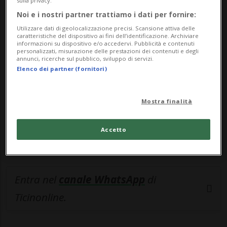
sulla privacy.
Noi e i nostri partner trattiamo i dati per fornire:
🔐 Sblocca il nostro archivio
Utilizzare dati di geolocalizzazione precisi. Scansione attiva delle
esclusivo!
caratteristiche del dispositivo ai fini dell’identificazione. Archiviare
informazioni su dispositivo e/o accedervi. Pubblicità e contenuti
personalizzati, misurazione delle prestazioni dei contenuti e degli
Sottoscrivi un abbonamento
Archivio
per
annunci, ricerche sul pubblico, sviluppo di servizi.
Elenco dei partner (fornitori)
leggere questo articolo, oppure scegli
MyTioAbo
per accedere all'archivio e
navigare su sito e app senza pubblicità.
Mostra finalità
ACCEDI
Accetto
Entra nel
canale WhatsApp
di
Ticinonline.