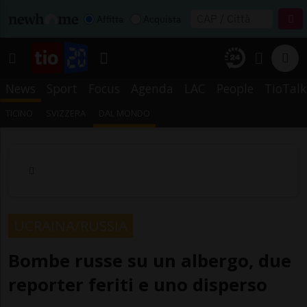
Affitta
Acquista
News
Sport
Focus
Agenda
LAC
People
TioTalk
TICINO
SVIZZERA
DAL MONDO
UCRAINA/RUSSIA
Bombe russe su un albergo, due
reporter feriti e uno disperso