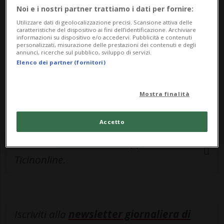
esclusivo!
Noi e i nostri partner trattiamo i dati per fornire:
Sottoscrivi un abbonamento
Archivio
per
Utilizzare dati di geolocalizzazione precisi. Scansione attiva delle
caratteristiche del dispositivo ai fini dell’identificazione. Archiviare
leggere questo articolo, oppure scegli
informazioni su dispositivo e/o accedervi. Pubblicità e contenuti
personalizzati, misurazione delle prestazioni dei contenuti e degli
MyTioAbo
per accedere all'archivio e
annunci, ricerche sul pubblico, sviluppo di servizi.
Elenco dei partner (fornitori)
navigare su sito e app senza pubblicità.
ACCEDI
Mostra finalità
Accetto
Entra nel
canale WhatsApp
di
Ticinonline.
Iscriviti alla
newsletter giornaliera di