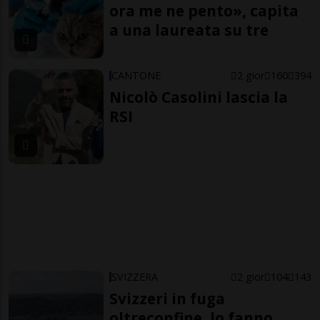
ora me ne pento», capita
a una laureata su tre
CANTONE
2 gior
160
394
Nicolò Casolini lascia la
RSI
SVIZZERA
2 gior
104
143
Svizzeri in fuga
oltreconfine, lo fanno