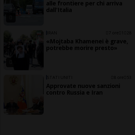
alle frontiere per chi arriva
dall'Italia
IRAN
7 ore
1
28
«Mojtaba Khamenei è grave,
potrebbe morire presto»
STATI UNITI
8 ore
53
Approvate nuove sanzioni
contro Russia e Iran