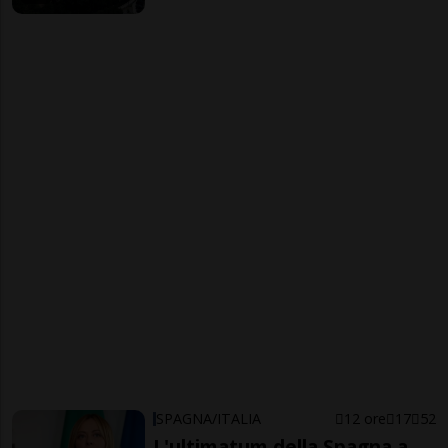
SPAGNA/ITALIA
12 ore
17
52
L'ultimatum della Spagna a