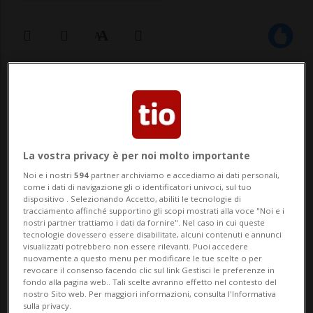
02 ago 2024 - 15:44
Aggiornamento 18:13
WASHINGTON - Gli Stati Uniti indagarono
per accertare se Donald Trump prese, nel
La vostra privacy è per noi molto importante
corso della sua precedente campagna
Noi e i nostri
594
partner archiviamo e accediamo ai dati personali,
come i dati di navigazione gli o identificatori univoci, sul tuo
elettorale, 10 milioni di dollari dall'Egitto.
dispositivo . Selezionando Accetto, abiliti le tecnologie di
tracciamento affinché supportino gli scopi mostrati alla voce "Noi e i
Lo rivela il Washington Post, sottolineando
nostri partner trattiamo i dati da fornire". Nel caso in cui queste
tecnologie dovessero essere disabilitate, alcuni contenuti e annunci
che il caso è stato chiuso nel 2019 dal ...
visualizzati potrebbero non essere rilevanti. Puoi accedere
nuovamente a questo menu per modificare le tue scelte o per
revocare il consenso facendo clic sul link Gestisci le preferenze in
fondo alla pagina web.. Tali scelte avranno effetto nel contesto del
🔐 Sblocca il nostro archivio
nostro Sito web. Per maggiori informazioni, consulta l'Informativa
sulla privacy.