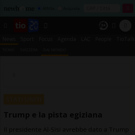
Affitta
Acquista
News
Sport
Focus
Agenda
LAC
People
TioTalk
TICINO
SVIZZERA
DAL MONDO
STATI UNITI
Trump e la pista egiziana
Il presidente Al-Sisi avrebbe dato a Trump