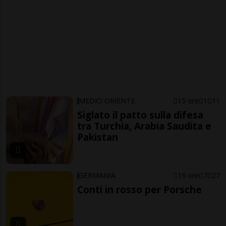
MEDIO ORIENTE
15 ore
1
11
Siglato il patto sulla difesa
tra Turchia, Arabia Saudita e
Pakistan
GERMANIA
16 ore
7
27
Conti in rosso per Porsche