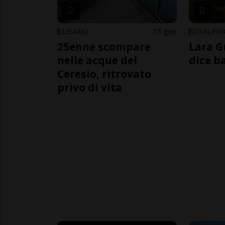
LUGANO
1 gior
SCI ALPI
25enne scompare
Lara G
nelle acque del
dice b
Ceresio, ritrovato
privo di vita