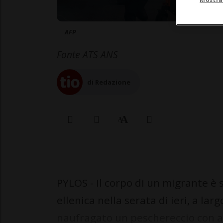
AFP
Fonte ATS ANS
di Redazione
PYLOS - Il corpo di un migrante è
ellenica nella serata di ieri, a la
naufragato un peschereccio con a 