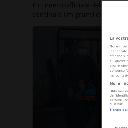
Il numero ufficiale delle vitti
centinaia i migranti dispersi.
La vostr
Noi e i nost
identificato
affinché sup
cui queste 
essere rile
consenso fac
nel contest
Noi e i n
Utilizzare d
dell’identif
personalizz
di servizi.
Elenco dei
Mostra