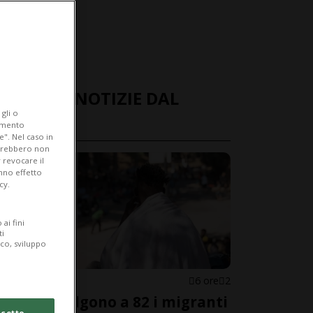
ULTIME NOTIZIE DAL
gli o
MONDO
iamento
e". Nel caso in
potrebbero non
 revocare il
anno effetto
cy.
ai fini
ti
ico, sviluppo
SPAGNA
6 ore
2
Ceuta, salgono a 82 i migranti
cetto