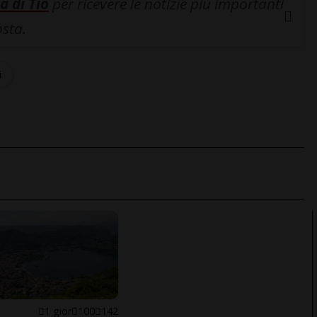
a di Tio
per ricevere le notizie più importanti
osta.
i
1 gior
100
142