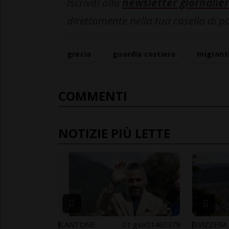
Iscriviti alla
newsletter giornalier
direttamente nella tua casella di p
grecia
guardia costiera
migrant
COMMENTI
NOTIZIE PIÙ LETTE
CANTONE
1 gior
146
379
SVIZZERA