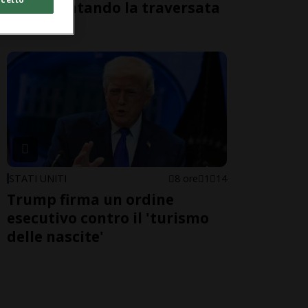
morti tentando la traversata
a nuoto
STATI UNITI
8 ore
1
14
Trump firma un ordine
esecutivo contro il 'turismo
delle nascite'