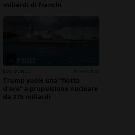
miliardi di franchi
DAL MONDO
12 ore
8
55
Trump vuole una “flotta
d'oro” a propulsione nucleare
da 275 miliardi