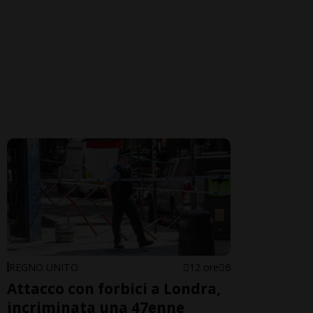
REGNO UNITO
12 ore
6
Attacco con forbici a Londra,
incriminata una 47enne