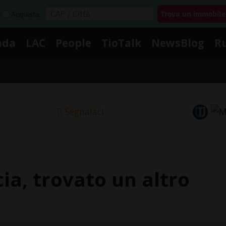
Acquista
nda
LAC
People
TioTalk
NewsBlog
R
Segnalaci
ia, trovato un altro