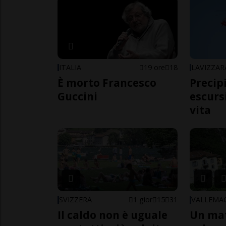
ITALIA
19 ore
18
LAVIZZAR
È morto Francesco
Precip
Guccini
escursi
vita
SVIZZERA
1 gior
15
31
VALLEMA
Il caldo non è uguale
Un ma