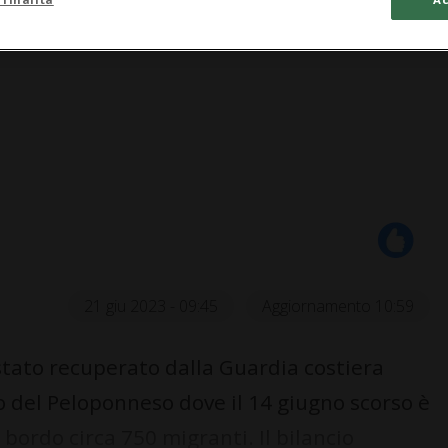
21 giu 2023 - 09:45
Aggiornamento 10:59
 stato recuperato dalla Guardia costiera
rgo del Peloponneso dove il 14 giugno scorso è
bordo circa 750 migranti. Il bilancio