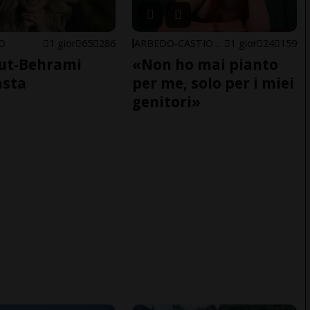
NO
1 gior
65
286
ARBEDO-CASTIONE
1 gior
24
159
ut-Behrami
«Non ho mai pianto
asta
per me, solo per i miei
genitori»