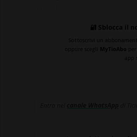
ufficiale...
🔐 Sblocca il n
Sottoscrivi un abbonamen
oppure scegli
MyTioAbo
per 
app 
Entra nel
canale WhatsApp
di Tic