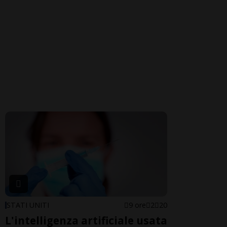
STATI UNITI
9 ore
2
20
L'intelligenza artificiale usata