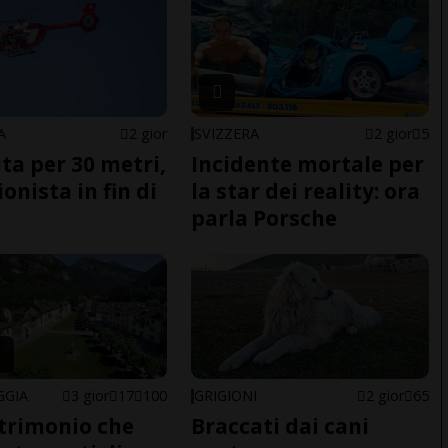
A
2 gior
SVIZZERA
2 gior
5
ita per 30 metri,
Incidente mortale per
onista in fin di
la star dei reality: ora
parla Porsche
GGIA
3 gior
17
100
GRIGIONI
2 gior
65
trimonio che
Braccati dai cani