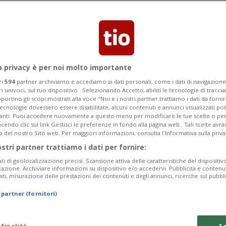
me è salito a 82. Sono però ancora
a privacy è per noi molto importante
ri
594
partner archiviamo e accediamo ai dati personali, come i dati di navigazione 
ri univoci, sul tuo dispositivo . Selezionando Accetto, abiliti le tecnologie di tracc
portino gli scopi mostrati alla voce "Noi e i nostri partner trattiamo i dati da fornir
tecnologie dovessero essere disabilitate, alcuni contenuti e annunci visualizzati 
vanti. Puoi accedere nuovamente a questo menu per modificare le tue scelte o per
endo clic sul link Gestisci le preferenze in fondo alla pagina web.. Tali scelte avr
o del nostro Sito web. Per maggiori informazioni, consulta l'Informativa sulla priva
ostri partner trattiamo i dati per fornire:
ati di geolocalizzazione precisi. Scansione attiva delle caratteristiche del dispositivo 
icazione. Archiviare informazioni su dispositivo e/o accedervi. Pubblicità e contenu
ati, misurazione delle prestazioni dei contenuti e degli annunci, ricerche sul pubbl
 partner (fornitori)
 finalità
Ac