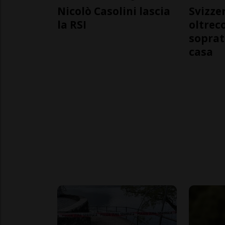
Nicolò Casolini lascia
Svizzer
la RSI
oltrec
soprat
casa