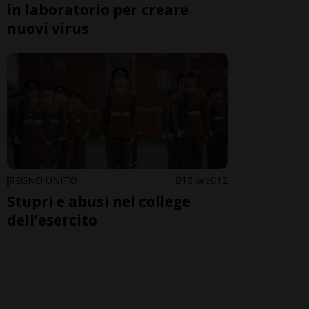
in laboratorio per creare
nuovi virus
REGNO UNITO
10 ore
12
Stupri e abusi nel college
dell’esercito