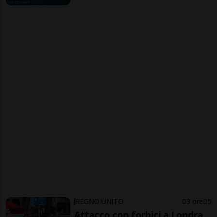
REGNO UNITO
3 ore
5
Attacco con forbici a Londra,