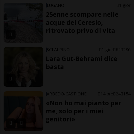
LUGANO
1 gior
25enne scompare nelle
acque del Ceresio,
ritrovato privo di vita
SCI ALPINO
1 gior
64
286
Lara Gut-Behrami dice
basta
ARBEDO-CASTIONE
14 ore
24
154
«Non ho mai pianto per
me, solo per i miei
genitori»