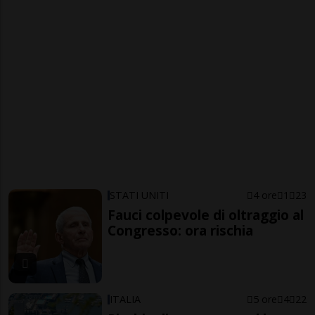
STATI UNITI
4 ore
1
23
Fauci colpevole di oltraggio al
Congresso: ora rischia
ITALIA
5 ore
4
22