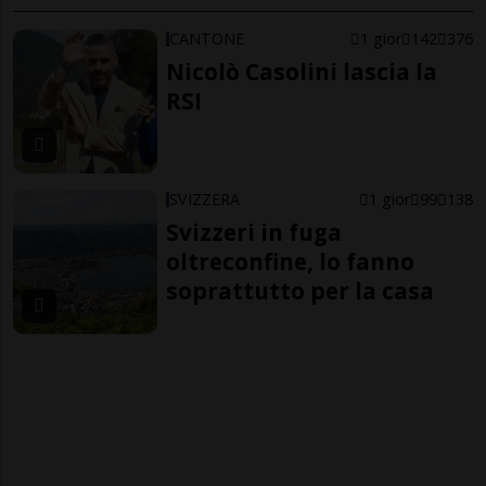
CANTONE
1 gior
142
376
Nicolò Casolini lascia la
RSI
SVIZZERA
1 gior
99
138
Svizzeri in fuga
oltreconfine, lo fanno
soprattutto per la casa