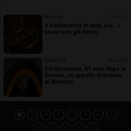
KOSOVO
7 ore
2
Il Parlamento in aula, ma... i
lavori son già fermi
GIAPPONE
7 ore
25
Da Hiroshima, 81 anni dopo la
bomba, un appello mondiale
al disarmo