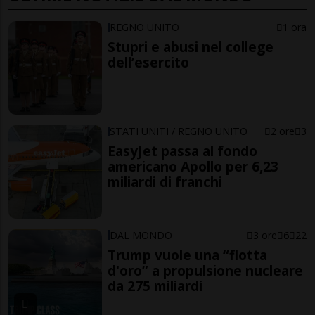
REGNO UNITO
1 ora
Stupri e abusi nel college
dell’esercito
STATI UNITI / REGNO UNITO
2 ore
3
EasyJet passa al fondo
americano Apollo per 6,23
miliardi di franchi
DAL MONDO
3 ore
6
22
Trump vuole una “flotta
d'oro” a propulsione nucleare
da 275 miliardi