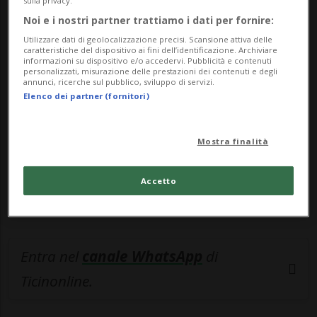
sulla privacy.
Noi e i nostri partner trattiamo i dati per fornire:
🔐 Sblocca il nostro archivio
Utilizzare dati di geolocalizzazione precisi. Scansione attiva delle
caratteristiche del dispositivo ai fini dell’identificazione. Archiviare
esclusivo!
informazioni su dispositivo e/o accedervi. Pubblicità e contenuti
personalizzati, misurazione delle prestazioni dei contenuti e degli
annunci, ricerche sul pubblico, sviluppo di servizi.
Sottoscrivi un abbonamento
Archivio
per
Elenco dei partner (fornitori)
leggere questo articolo, oppure scegli
MyTioAbo
per accedere all'archivio e
Mostra finalità
navigare su sito e app senza pubblicità.
Accetto
ACCEDI
Entra nel
canale WhatsApp
di
Ticinonline.