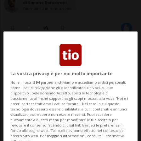
di Simone Roncoroni
Giornalista in formazione
30 mar 2023 - 10:30
Aggiornamento 15 ott 2024 - 20:02
La vostra privacy è per noi molto importante
MINSK - La fuga di Alexei Moskalyov si è
Noi e i nostri
594
partner archiviamo e accediamo ai dati personali,
come i dati di navigazione gli o identificatori univoci, sul tuo
fermata a Minsk, in Bielorussia. L’uomo,
dispositivo . Selezionando Accetto, abiliti le tecnologie di
tracciamento affinché supportino gli scopi mostrati alla voce "Noi e i
scappato dagli arresti domiciliari da
nostri partner trattiamo i dati da fornire". Nel caso in cui queste
tecnologie dovessero essere disabilitate, alcuni contenuti e annunci
qualche giorno, era stato condannato a
visualizzati potrebbero non essere rilevanti. Puoi accedere
nuovamente a questo menu per modificare le tue scelte o per
due anni di carcere per aver “screditato”
revocare il consenso facendo clic sul link Gestisci le preferenze in
fondo alla pagina web.. Tali scelte avranno effetto nel contesto del
ripetutamente l’esercito russo. Come? At...
nostro Sito web. Per maggiori informazioni, consulta l'Informativa