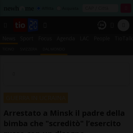
Affitta
Acquista
News
Sport
Focus
Agenda
LAC
People
TioTalk
TICINO
SVIZZERA
DAL MONDO
GUERRA IN UCRAINA
Arrestato a Minsk il padre della
bimba che "screditò" l’esercito