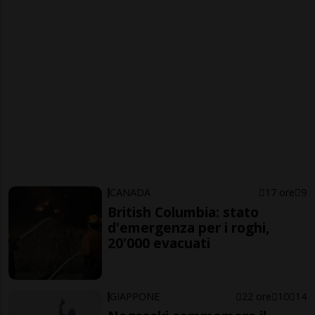
CANADA
17 ore
9
British Columbia: stato
d'emergenza per i roghi,
20'000 evacuati
GIAPPONE
22 ore
10
14