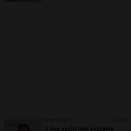
STATI UNITI
9 ore
2
Il suo yacht non soccorre