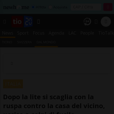
Affitta
Acquista
News
Sport
Focus
Agenda
LAC
People
TioTalk
TICINO
SVIZZERA
DAL MONDO
ITALIA
Dopo la lite si scaglia con la
ruspa contro la casa del vicino,