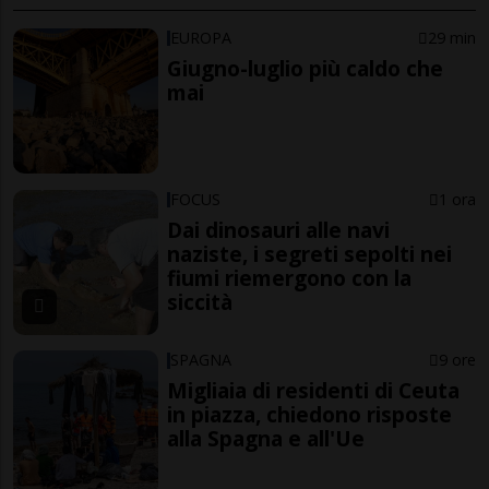
EUROPA
29 min
Giugno-luglio più caldo che
mai
FOCUS
1 ora
Dai dinosauri alle navi
naziste, i segreti sepolti nei
fiumi riemergono con la
siccità
SPAGNA
9 ore
Migliaia di residenti di Ceuta
in piazza, chiedono risposte
alla Spagna e all'Ue