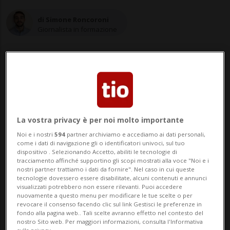
di Simone Roncoroni
Giornalista in formazione
07 gen 2023 - 15:53
Aggiornamento 20:47
18
La vostra privacy è per noi molto importante
Noi e i nostri
594
partner archiviamo e accediamo ai dati personali,
AREZZO - Follia al limite dell’assurdo ad
come i dati di navigazione gli o identificatori univoci, sul tuo
dispositivo . Selezionando Accetto, abiliti le tecnologie di
Arezzo. Una lite tra due vicini finisce nel
tracciamento affinché supportino gli scopi mostrati alla voce "Noi e i
nostri partner trattiamo i dati da fornire". Nel caso in cui queste
sangue. La tragedia è accaduta durante la
tecnologie dovessero essere disabilitate, alcuni contenuti e annunci
visualizzati potrebbero non essere rilevanti. Puoi accedere
nuovamente a questo menu per modificare le tue scelte o per
notte del 5 gennaio presso la frazione di
revocare il consenso facendo clic sul link Gestisci le preferenze in
fondo alla pagina web.. Tali scelte avranno effetto nel contesto del
San Paolo della cittadina toscana. Un
nostro Sito web. Per maggiori informazioni, consulta l'Informativa