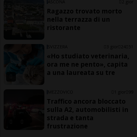
ASCONA
2 gior
Ragazzo trovato morto
nella terrazza di un
ristorante
SVIZZERA
3 gior
24
51
«Ho studiato veterinaria,
ora me ne pento», capita
a una laureata su tre
MEZZOVICO
1 gior
99
Traffico ancora bloccato
sulla A2, automobilisti in
strada e tanta
frustrazione