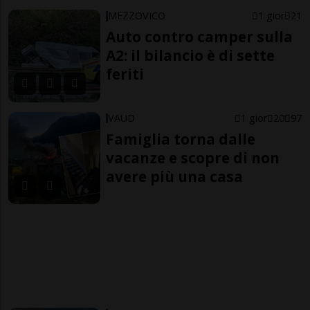
MEZZOVICO
1 gior
21
Auto contro camper sulla
A2: il bilancio è di sette
feriti
VAUD
1 gior
20
97
Famiglia torna dalle
vacanze e scopre di non
avere più una casa