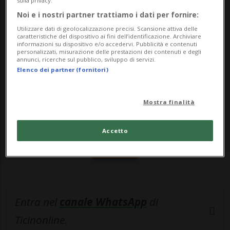
sulla privacy.
53enne cittadino italiano ha ...
Noi e i nostri partner trattiamo i dati per fornire:
Utilizzare dati di geolocalizzazione precisi. Scansione attiva delle
🔐 Sblocca il nostro archivio
caratteristiche del dispositivo ai fini dell’identificazione. Archiviare
informazioni su dispositivo e/o accedervi. Pubblicità e contenuti
personalizzati, misurazione delle prestazioni dei contenuti e degli
esclusivo!
annunci, ricerche sul pubblico, sviluppo di servizi.
Elenco dei partner (fornitori)
Sottoscrivi un abbonamento
Archivio
per
leggere questo articolo, oppure scegli
Mostra finalità
MyTioAbo
per accedere all'archivio e
navigare su sito e app senza pubblicità.
Accetto
ACCEDI
Entra nel
canale WhatsApp
di
Ticinonline.