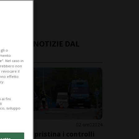
ULTIME NOTIZIE DAL
gli o
MONDO
iamento
e". Nel caso in
potrebbero non
 revocare il
anno effetto
cy.
ai fini
ti
ico, sviluppo
SPAGNA
2 ore
2
24
Madrid ripristina i controlli
cetto