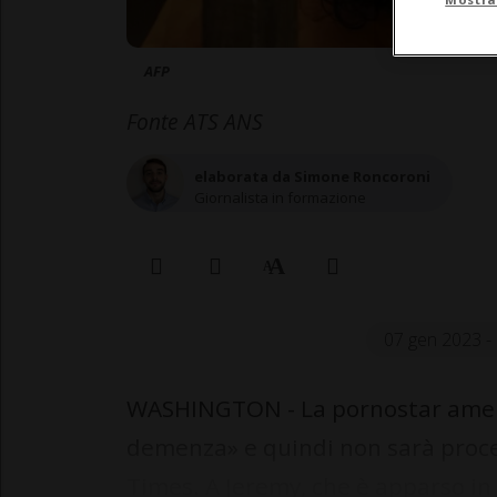
AFP
Fonte ATS ANS
elaborata da Simone Roncoroni
Giornalista in formazione
07 gen 2023 -
WASHINGTON - La pornostar ameri
demenza» e quindi non sarà proces
Times. A Jeremy, che è apparso in p