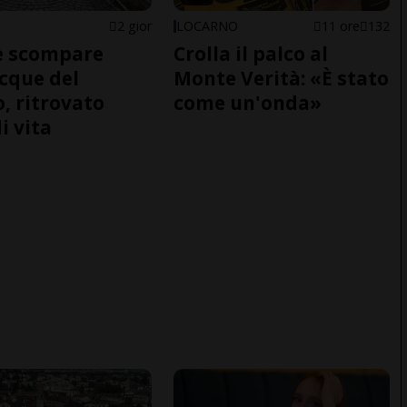
2 gior
LOCARNO
11 ore
132
e scompare
Crolla il palco al
acque del
Monte Verità: «È stato
o, ritrovato
come un'onda»
i vita