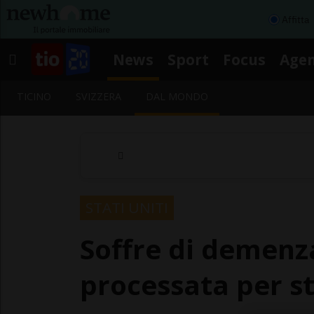
Affitta
News
Sport
Focus
Age
TICINO
SVIZZERA
DAL MONDO
STATI UNITI
Soffre di demenz
processata per s