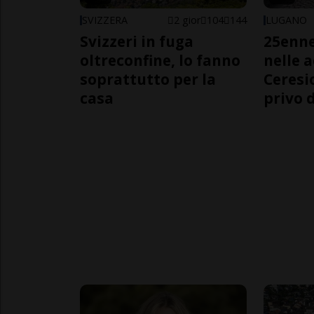
SVIZZERA
2 gior
104
144
LUGANO
Svizzeri in fuga
25enn
oltreconfine, lo fanno
nelle 
soprattutto per la
Ceresi
casa
privo d