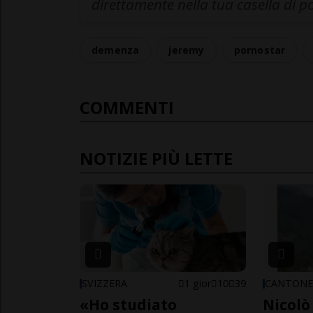
direttamente nella tua casella di p
demenza
jeremy
pornostar
COMMENTI
NOTIZIE PIÙ LETTE
SVIZZERA
1 gior
10
39
CANTON
«Ho studiato
Nicolò 