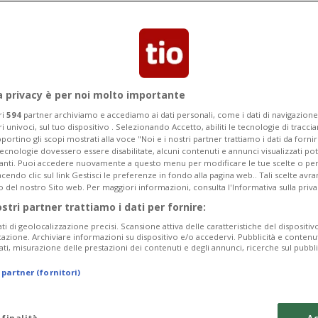
 era accusato di violenza contro 21
a privacy è per noi molto importante
ri
594
partner archiviamo e accediamo ai dati personali, come i dati di navigazione 
ri univoci, sul tuo dispositivo . Selezionando Accetto, abiliti le tecnologie di tracc
portino gli scopi mostrati alla voce "Noi e i nostri partner trattiamo i dati da fornir
tecnologie dovessero essere disabilitate, alcuni contenuti e annunci visualizzati 
vanti. Puoi accedere nuovamente a questo menu per modificare le tue scelte o per
endo clic sul link Gestisci le preferenze in fondo alla pagina web.. Tali scelte avr
o del nostro Sito web. Per maggiori informazioni, consulta l'Informativa sulla priva
ostri partner trattiamo i dati per fornire:
ati di geolocalizzazione precisi. Scansione attiva delle caratteristiche del dispositivo 
icazione. Archiviare informazioni su dispositivo e/o accedervi. Pubblicità e contenu
ati, misurazione delle prestazioni dei contenuti e degli annunci, ricerche sul pubbl
 partner (fornitori)
 finalità
Ac