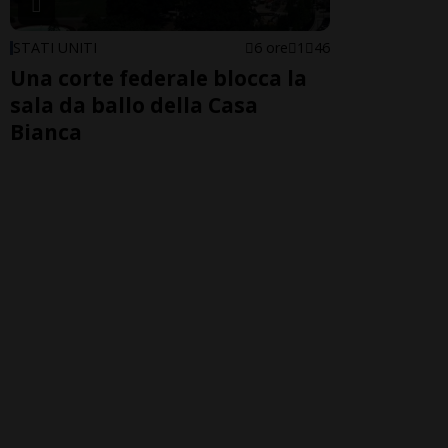
STATI UNITI
6 ore
1
46
Una corte federale blocca la
sala da ballo della Casa
Bianca