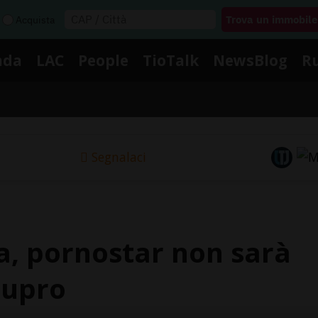
Acquista
nda
LAC
People
TioTalk
NewsBlog
R
Segnalaci
a, pornostar non sarà
tupro