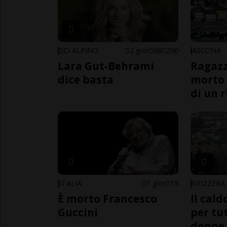
SCI ALPINO
2 gior
68
290
ASCONA
Lara Gut-Behrami
Ragazz
dice basta
morto 
di un 
ITALIA
1 gior
19
SVIZZERA
È morto Francesco
Il cal
Guccini
per tut
donne,