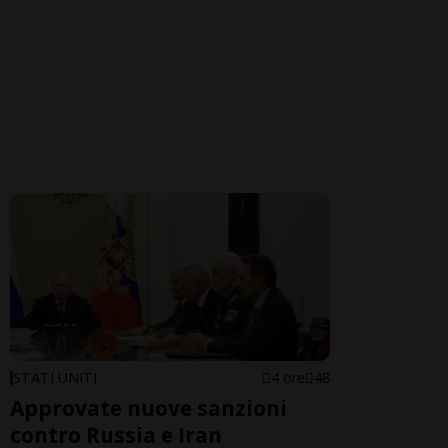
STATI UNITI
4 ore
48
Approvate nuove sanzioni
contro Russia e Iran