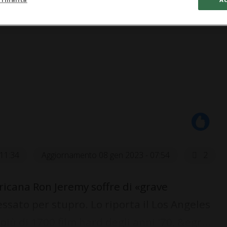
 11:34
Aggiornamento 08 gen 2023 - 07:54
2
cana Ron Jeremy soffre di «grave
sato per stupro. Lo riporta il Los Angeles
iù di 1700 film hard degli anni '70, &egr...