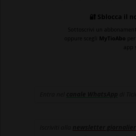
🔐 Sblocca il n
Sottoscrivi un abbonamen
oppure scegli
MyTioAbo
per 
app 
Entra nel
canale WhatsApp
di Tic
Iscriviti alla
newsletter giornalier