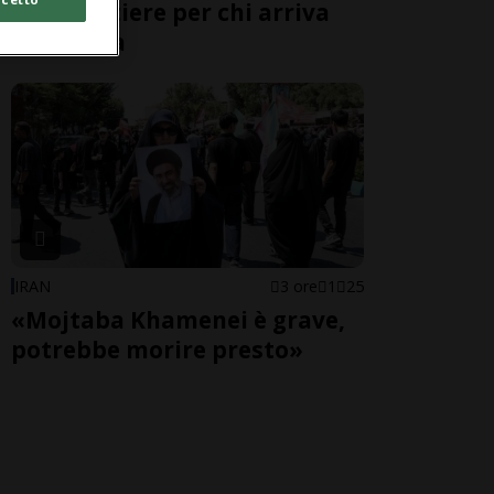
alle frontiere per chi arriva
dall'Italia
IRAN
3 ore
1
25
«Mojtaba Khamenei è grave,
potrebbe morire presto»