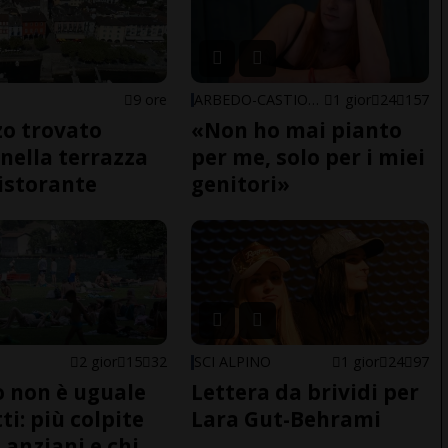
9 ore
ARBEDO-CASTIONE
1 gior
24
157
o trovato
«Non ho mai pianto
nella terrazza
per me, solo per i miei
ristorante
genitori»
2 gior
15
32
SCI ALPINO
1 gior
24
97
do non è uguale
Lettera da brividi per
ti: più colpite
Lara Gut-Behrami
 anziani e chi