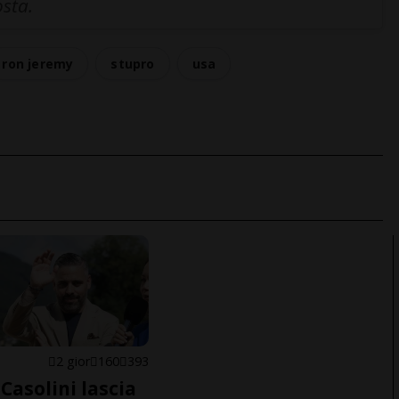
osta.
ron jeremy
stupro
usa
E
2 gior
160
393
Casolini lascia