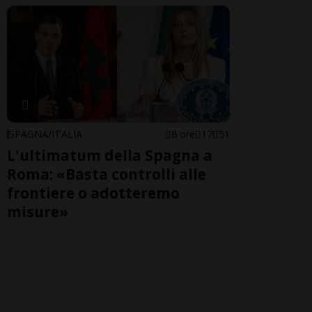
SPAGNA/ITALIA
8 ore
17
51
L'ultimatum della Spagna a
Roma: «Basta controlli alle
frontiere o adotteremo
misure»