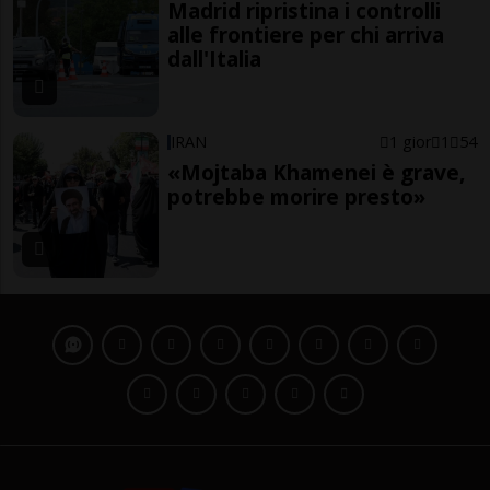
Madrid ripristina i controlli
alle frontiere per chi arriva
dall'Italia
IRAN
1 gior
1
54
«Mojtaba Khamenei è grave,
potrebbe morire presto»