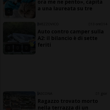
ora me ne pento», capita
a una laureata su tre
MEZZOVICO
13 ore
14
Auto contro camper sulla
A2: il bilancio è di sette
feriti
ASCONA
1 gior
Ragazzo trovato morto
nella terrazza di un