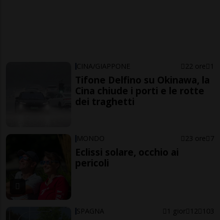
CINA/GIAPPONE
22 ore
1
Tifone Delfino su Okinawa, la
Cina chiude i porti e le rotte
dei traghetti
MONDO
23 ore
7
Eclissi solare, occhio ai
pericoli
SPAGNA
1 gior
12
103