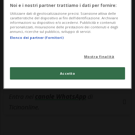
🔐 Sblocca il nostro archivio
Noi e i nostri partner trattiamo i dati per fornire:
esclusivo!
Utilizzare dati di geolocalizzazione precisi. Scansione attiva delle
caratteristiche del dispositivo ai fini dell’identificazione. Archiviare
Sottoscrivi un abbonamento
Archivio
per
informazioni su dispositivo e/o accedervi. Pubblicità e contenuti
personalizzati, misurazione delle prestazioni dei contenuti e degli
leggere questo articolo, oppure scegli
annunci, ricerche sul pubblico, sviluppo di servizi.
Elenco dei partner (fornitori)
MyTioAbo
per accedere all'archivio e
navigare su sito e app senza pubblicità.
Mostra finalità
ACCEDI
Accetto
Entra nel
canale WhatsApp
di
Ticinonline.