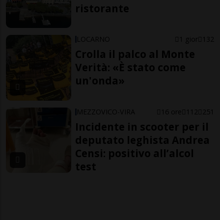
ristorante
LOCARNO
1 gior
132
Crolla il palco al Monte
Verità: «È stato come
un'onda»
MEZZOVICO-VIRA
16 ore
112
251
Incidente in scooter per il
deputato leghista Andrea
Censi: positivo all’alcol
test