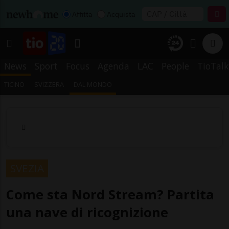
Affitta
Acquista
News
Sport
Focus
Agenda
LAC
People
TioTalk
TICINO
SVIZZERA
DAL MONDO
SVEZIA
Come sta Nord Stream? Partita
una nave di ricognizione