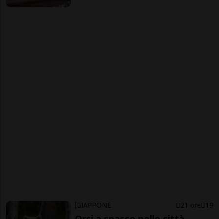
GIAPPONE
21 ore
19
Orsi a spasso nelle città