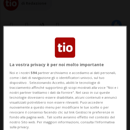
di Redazione
27 ott 2022 - 16:28
3
STOCCOLMA - Il consorzio Nord Stream ha
La vostra privacy è per noi molto importante
inviato una nave civile sotto bandiera
Noi e i nostri
594
partner archiviamo e accediamo ai dati personali,
come i dati di navigazione gli o identificatori univoci, sul tuo
russa per effettuare una nuova ispezione
dispositivo . Selezionando Accetto, abiliti le tecnologie di
tracciamento affinché supportino gli scopi mostrati alla voce "Noi e i
dei danni sul gasdotto. È quanto ha reso
nostri partner trattiamo i dati da fornire". Nel caso in cui queste
tecnologie dovessero essere disabilitate, alcuni contenuti e annunci
noto oggi la Marina svedese. «Si tratta di
visualizzati potrebbero non essere rilevanti. Puoi accedere
nuovamente a questo menu per modificare le tue scelte o per
una nave civile sotto bandiera r...
revocare il consenso facendo clic sul link Gestisci le preferenze in
fondo alla pagina web.. Tali scelte avranno effetto nel contesto del
nostro Sito web. Per maggiori informazioni, consulta l'Informativa
sulla privacy.