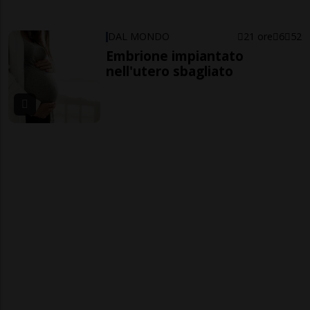
DAL MONDO
21 ore
6
52
Embrione impiantato
nell'utero sbagliato