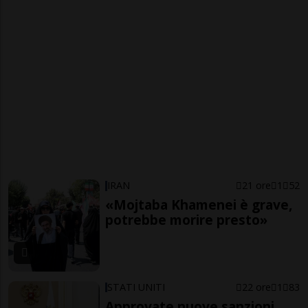
IRAN
21 ore
1
52
«Mojtaba Khamenei è grave,
potrebbe morire presto»
STATI UNITI
22 ore
1
83
Approvate nuove sanzioni