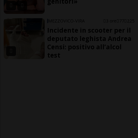
genitori»
MEZZOVICO-VIRA
3 ore
77
225
Incidente in scooter per il
deputato leghista Andrea
Censi: positivo all’alcol
test