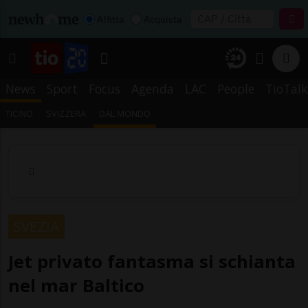
Affitta
Acquista
News
Sport
Focus
Agenda
LAC
People
TioTalk
TICINO
SVIZZERA
DAL MONDO
SVEZIA
Jet privato fantasma si schianta
nel mar Baltico