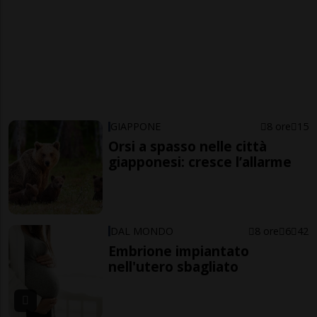
GIAPPONE
8 ore
15
Orsi a spasso nelle città
giapponesi: cresce l’allarme
DAL MONDO
8 ore
6
42
Embrione impiantato
nell'utero sbagliato