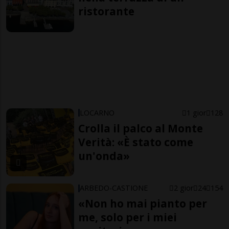
ristorante
LOCARNO
1 gior
128
Crolla il palco al Monte
Verità: «È stato come
un'onda»
ARBEDO-CASTIONE
2 gior
24
154
«Non ho mai pianto per
me, solo per i miei