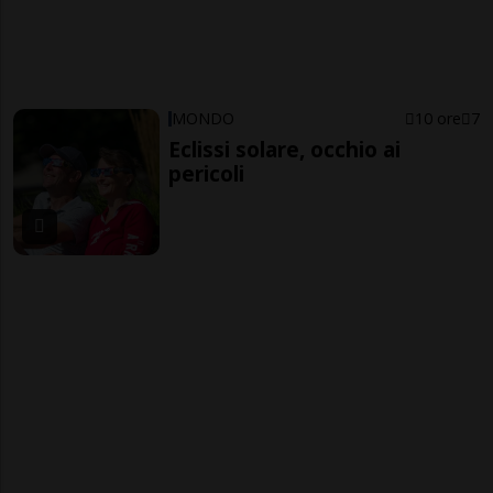
MONDO
10 ore
7
Eclissi solare, occhio ai
pericoli