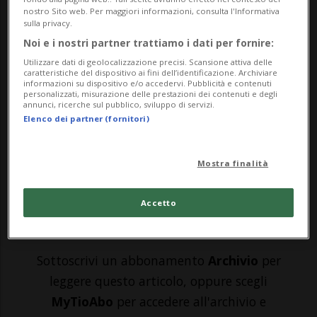
nostro Sito web. Per maggiori informazioni, consulta l'Informativa
sulla privacy.
STOCCOLMA - È precipitato nel mar
Noi e i nostri partner trattiamo i dati per fornire:
Baltico, a largo della città di Ventspils, in
Utilizzare dati di geolocalizzazione precisi. Scansione attiva delle
caratteristiche del dispositivo ai fini dell’identificazione. Archiviare
Lettonia, il jet privato fantasma che oggi
informazioni su dispositivo e/o accedervi. Pubblicità e contenuti
personalizzati, misurazione delle prestazioni dei contenuti e degli
annunci, ricerche sul pubblico, sviluppo di servizi.
ha attraversato i cieli di mezza Europa.
Elenco dei partner (fornitori)
L'aereo, i cui piloti non rispondevano ai
messaggi, aveva a bordo quattr...
Mostra finalità
🔐 Sblocca il nostro archivio
Accetto
esclusivo!
Sottoscrivi un abbonamento
Archivio
per
leggere questo articolo, oppure scegli
MyTioAbo
per accedere all'archivio e