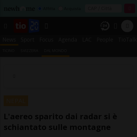
Affitta
Acquista
News
Sport
Focus
Agenda
LAC
People
TioTalk
TICINO
SVIZZERA
DAL MONDO
NEPAL
L'aereo sparito dai radar si è
schiantato sulle montagne