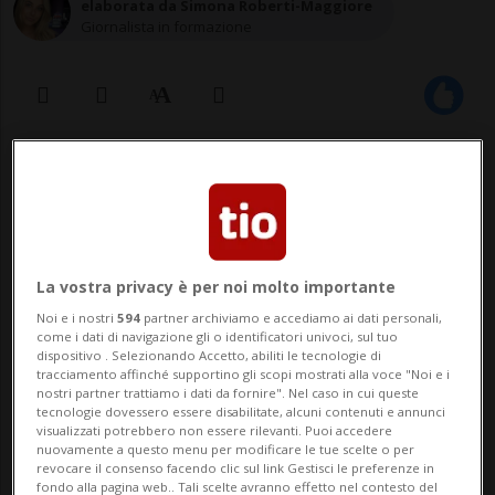
elaborata da Simona Roberti-Maggiore
Giornalista in formazione
30 mag 2022 - 07:21
Aggiornamento 08:29
La vostra privacy è per noi molto importante
Noi e i nostri
594
partner archiviamo e accediamo ai dati personali,
come i dati di navigazione gli o identificatori univoci, sul tuo
dispositivo . Selezionando Accetto, abiliti le tecnologie di
tracciamento affinché supportino gli scopi mostrati alla voce "Noi e i
nostri partner trattiamo i dati da fornire". Nel caso in cui queste
A bordo c'erano 19 passeggeri, tra
tecnologie dovessero essere disabilitate, alcuni contenuti e annunci
cui due tedeschi.
visualizzati potrebbero non essere rilevanti. Puoi accedere
nuovamente a questo menu per modificare le tue scelte o per
revocare il consenso facendo clic sul link Gestisci le preferenze in
fondo alla pagina web.. Tali scelte avranno effetto nel contesto del