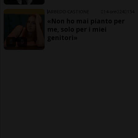
ARBEDO-CASTIONE
14 ore
24
154
«Non ho mai pianto per
me, solo per i miei
genitori»