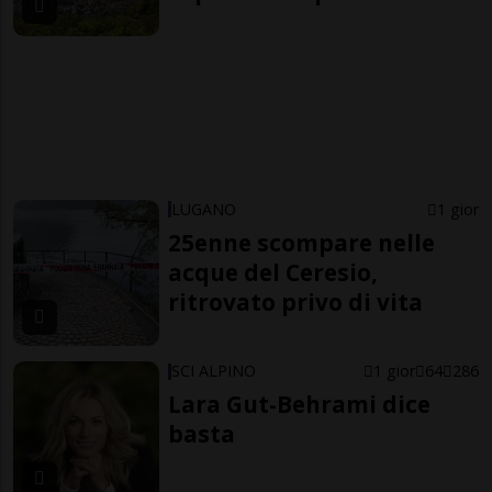
LUGANO
1 gior
25enne scompare nelle
acque del Ceresio,
ritrovato privo di vita
SCI ALPINO
1 gior
64
286
Lara Gut-Behrami dice
basta