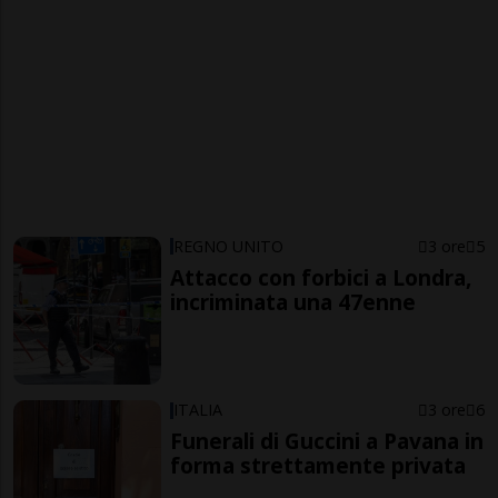
REGNO UNITO
3 ore
5
Attacco con forbici a Londra,
incriminata una 47enne
ITALIA
3 ore
6
Funerali di Guccini a Pavana in
forma strettamente privata