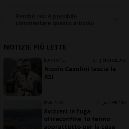
Perché non è possibile
commentare questo articolo
NOTIZIE PIÙ LETTE
CANTONE
1 gior
142
376
Nicolò Casolini lascia la
RSI
SVIZZERA
1 gior
99
138
Svizzeri in fuga
oltreconfine, lo fanno
soprattutto per la casa