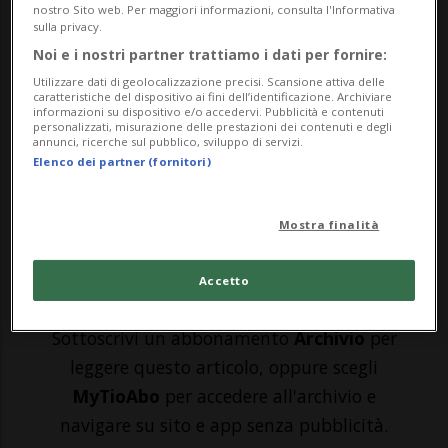
nostro Sito web. Per maggiori informazioni, consulta l'Informativa
KATHMANDU - Quattordici corpi sono stati
sulla privacy.
recuperati dal relitto dell'aereo
Noi e i nostri partner trattiamo i dati per fornire:
Utilizzare dati di geolocalizzazione precisi. Scansione attiva delle
precipitato ieri con 22 persone a bordo su
caratteristiche del dispositivo ai fini dell’identificazione. Archiviare
informazioni su dispositivo e/o accedervi. Pubblicità e contenuti
una montagna nepalese, ha dichiarato
personalizzati, misurazione delle prestazioni dei contenuti e degli
annunci, ricerche sul pubblico, sviluppo di servizi.
l'Autorità per l'aviazione civile del Paese.
Elenco dei partner (fornitori)
«Finora sono stati recuperati quatto...
Mostra finalità
🔐 Sblocca il nostro archivio
Accetto
esclusivo!
Sottoscrivi un abbonamento
Archivio
per
leggere questo articolo, oppure scegli
MyTioAbo
per accedere all'archivio e
navigare su sito e app senza pubblicità.