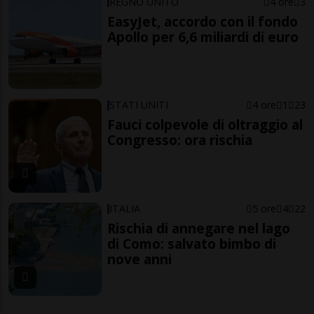
REGNO UNITO
4 ore
3
EasyJet, accordo con il fondo
Apollo per 6,6 miliardi di euro
STATI UNITI
4 ore
1
23
Fauci colpevole di oltraggio al
Congresso: ora rischia
ITALIA
5 ore
4
22
Rischia di annegare nel lago
di Como: salvato bimbo di
nove anni