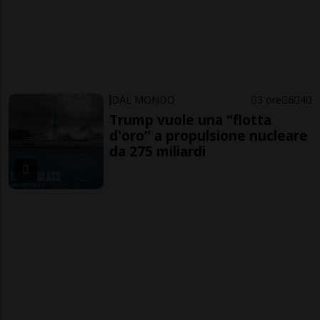
DAL MONDO
3 ore
6
40
Trump vuole una “flotta
d'oro” a propulsione nucleare
da 275 miliardi