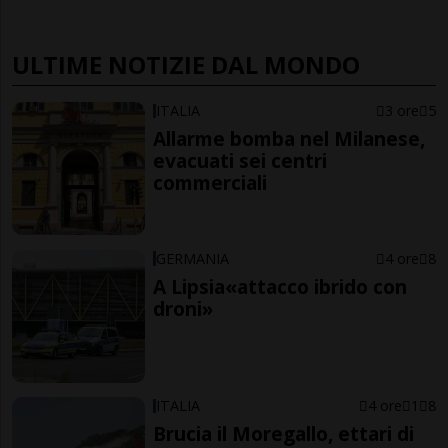
ULTIME NOTIZIE DAL MONDO
ITALIA
3 ore
5
Allarme bomba nel Milanese,
evacuati sei centri
commerciali
GERMANIA
4 ore
8
A Lipsia«attacco ibrido con
droni»
ITALIA
4 ore
1
8
Brucia il Moregallo, ettari di