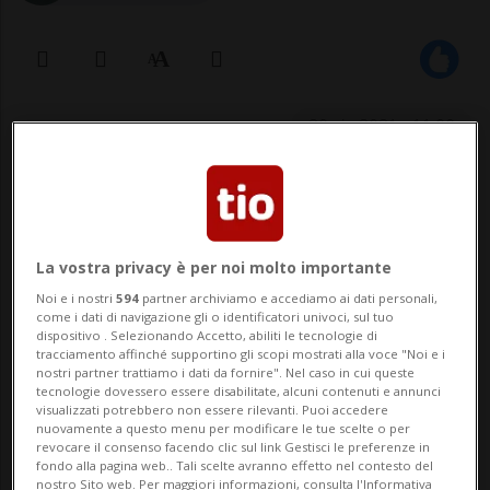
20 giu 2021 - 11:00
La vostra privacy è per noi molto importante
Noi e i nostri
594
partner archiviamo e accediamo ai dati personali,
come i dati di navigazione gli o identificatori univoci, sul tuo
dispositivo . Selezionando Accetto, abiliti le tecnologie di
TOKYO - Il primo positivo al tampone Covid
tracciamento affinché supportino gli scopi mostrati alla voce "Noi e i
nostri partner trattiamo i dati da fornire". Nel caso in cui queste
di una delle delegazioni olimpiche è un
tecnologie dovessero essere disabilitate, alcuni contenuti e annunci
visualizzati potrebbero non essere rilevanti. Puoi accedere
allenatore della squadra olimpica
nuovamente a questo menu per modificare le tue scelte o per
revocare il consenso facendo clic sul link Gestisci le preferenze in
dell'Uganda, ne dà notizia la CNN. L'uomo,
fondo alla pagina web.. Tali scelte avranno effetto nel contesto del
nostro Sito web. Per maggiori informazioni, consulta l'Informativa