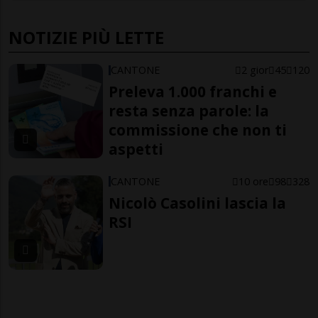
NOTIZIE PIÙ LETTE
CANTONE
2 gior
45
120
Preleva 1.000 franchi e
resta senza parole: la
commissione che non ti
aspetti
CANTONE
10 ore
98
328
Nicolò Casolini lascia la
RSI