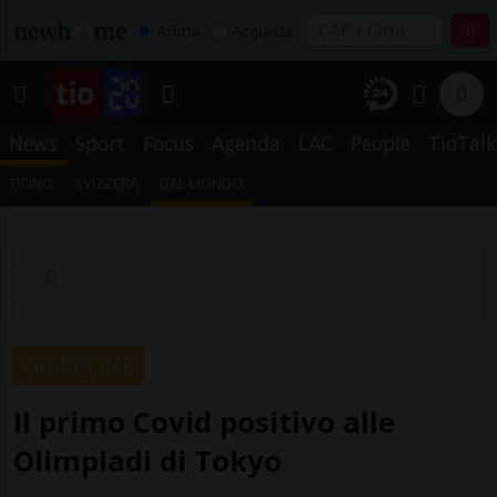
Affitta
Acquista
News
Sport
Focus
Agenda
LAC
People
TioTalk
TICINO
SVIZZERA
DAL MONDO
GIAPPONE
Il primo Covid positivo alle
Olimpiadi di Tokyo