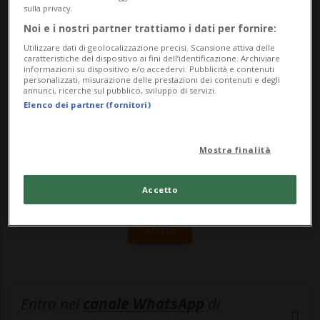
i cui i dettagli non sono stati resi noti, è
sulla privacy.
asintomatico e si trova ...
Noi e i nostri partner trattiamo i dati per fornire:
Utilizzare dati di geolocalizzazione precisi. Scansione attiva delle
caratteristiche del dispositivo ai fini dell’identificazione. Archiviare
informazioni su dispositivo e/o accedervi. Pubblicità e contenuti
🔐 Sblocca il nostro archivio
personalizzati, misurazione delle prestazioni dei contenuti e degli
annunci, ricerche sul pubblico, sviluppo di servizi.
esclusivo!
Elenco dei partner (fornitori)
Sottoscrivi un abbonamento
Archivio
per
leggere questo articolo, oppure scegli
Mostra finalità
MyTioAbo
per accedere all'archivio e
Accetto
navigare su sito e app senza pubblicità.
ACCEDI
Entra nel
canale WhatsApp
di