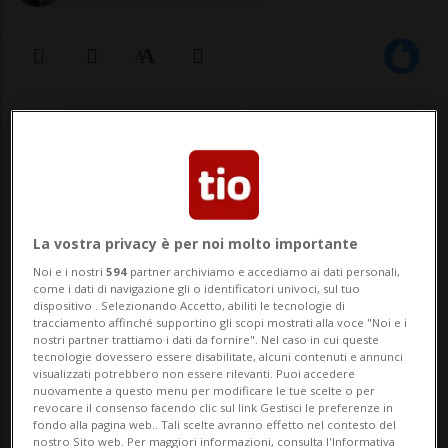
17 mag 2021 - 12:00
Aggiornamento 14:47
La vostra privacy è per noi molto importante
Noi e i nostri
594
partner archiviamo e accediamo ai dati personali,
come i dati di navigazione gli o identificatori univoci, sul tuo
dispositivo . Selezionando Accetto, abiliti le tecnologie di
GERUSALEMME - All'indomani del crollo di
tracciamento affinché supportino gli scopi mostrati alla voce "Noi e i
nostri partner trattiamo i dati da fornire". Nel caso in cui queste
una grande tribuna allestita in una
tecnologie dovessero essere disabilitate, alcuni contenuti e annunci
visualizzati potrebbero non essere rilevanti. Puoi accedere
sinagoga di Givat Zeev (Gerusalemme) è
nuovamente a questo menu per modificare le tue scelte o per
revocare il consenso facendo clic sul link Gestisci le preferenze in
emerso che l'edificio non era ancora
fondo alla pagina web.. Tali scelte avranno effetto nel contesto del
nostro Sito web. Per maggiori informazioni, consulta l'Informativa