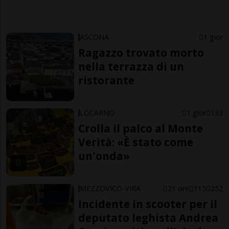
ASCONA
1 gior
Ragazzo trovato morto
nella terrazza di un
ristorante
LOCARNO
1 gior
133
Crolla il palco al Monte
Verità: «È stato come
un'onda»
MEZZOVICO-VIRA
21 ore
115
252
Incidente in scooter per il
deputato leghista Andrea