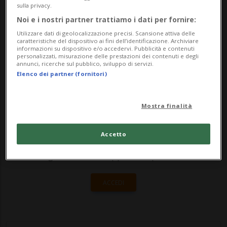
agibile e che il Consiglio municipale e la
sulla privacy.
Noi e i nostri partner trattiamo i dati per fornire:
polizia non erano riusciti a concordare chi
Utilizzare dati di geolocalizzazione precisi. Scansione attiva delle
di ...
caratteristiche del dispositivo ai fini dell’identificazione. Archiviare
informazioni su dispositivo e/o accedervi. Pubblicità e contenuti
personalizzati, misurazione delle prestazioni dei contenuti e degli
annunci, ricerche sul pubblico, sviluppo di servizi.
🔐 Sblocca il nostro archivio
Elenco dei partner (fornitori)
esclusivo!
Mostra finalità
Sottoscrivi un abbonamento
Archivio
per
leggere questo articolo, oppure scegli
Accetto
MyTioAbo
per accedere all'archivio e
navigare su sito e app senza pubblicità.
ACCEDI