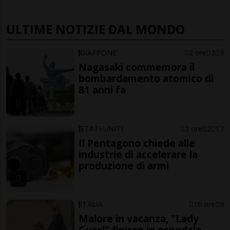
ULTIME NOTIZIE DAL MONDO
GIAPPONE
2 ore
2
3
Nagasaki commemora il
bombardamento atomico di
81 anni fa
STATI UNITI
2 ore
2
17
Il Pentagono chiede alle
industrie di accelerare la
produzione di armi
ITALIA
16 ore
9
Malore in vacanza, "Lady
Gucci" finisce in ospedale