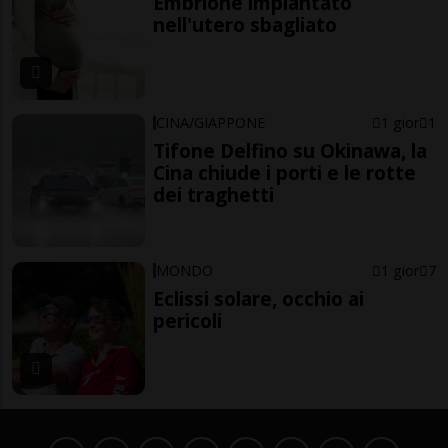
Embrione impiantato
nell'utero sbagliato
CINA/GIAPPONE
1 gior
1
Tifone Delfino su Okinawa, la
Cina chiude i porti e le rotte
dei traghetti
MONDO
1 gior
7
Eclissi solare, occhio ai
pericoli