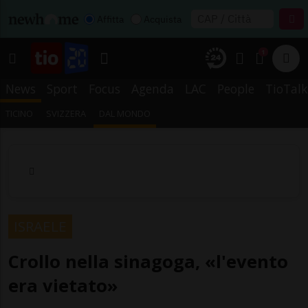
Affitta
Acquista
1
News
Sport
Focus
Agenda
LAC
People
TioTalk
TICINO
SVIZZERA
DAL MONDO
ISRAELE
Crollo nella sinagoga, «l'evento
era vietato»