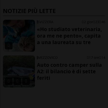
NOTIZIE PIÙ LETTE
SVIZZERA
2 gior
23
46
«Ho studiato veterinaria,
ora me ne pento», capita
a una laureata su tre
MEZZOVICO
17 ore
14
Auto contro camper sulla
A2: il bilancio è di sette
feriti