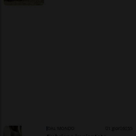
DAL MONDO
1 gior
6
55