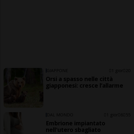
GIAPPONE
1 gior
20
Orsi a spasso nelle città
giapponesi: cresce l’allarme
DAL MONDO
1 gior
6
55
Embrione impiantato
nell'utero sbagliato