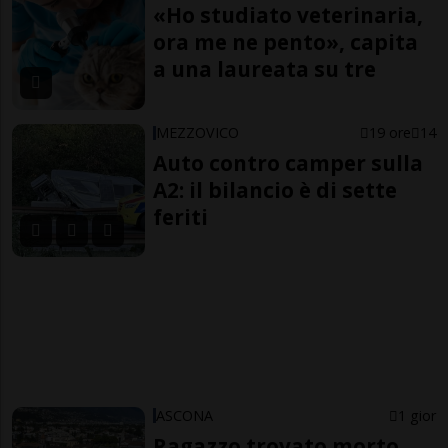
«Ho studiato veterinaria,
ora me ne pento», capita
a una laureata su tre
MEZZOVICO
19 ore
14
Auto contro camper sulla
A2: il bilancio è di sette
feriti
ASCONA
1 gior
Ragazzo trovato morto