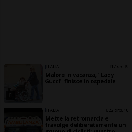
ITALIA
17 ore
9
Malore in vacanza, "Lady
Gucci" finisce in ospedale
ITALIA
22 ore
18
Mette la retromarcia e
travolge deliberatamente un
gruppo di ciclisti: quattro