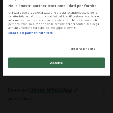
Noi e i nostri partner trattiamo i dati per fornire:
🔐 Sblocca il nostro archivio
Utilizzare dati di geolocalizzazione precisi. Scansione attiva delle
caratteristiche del dispositivo ai fini dell’identificazione. Archiviare
esclusivo!
informazioni su dispositivo e/o accedervi. Pubblicità e contenuti
personalizzati, misurazione delle prestazioni dei contenuti e degli
Sottoscrivi un abbonamento
Archivio
per
annunci, ricerche sul pubblico, sviluppo di servizi.
Elenco dei partner (fornitori)
leggere questo articolo, oppure scegli
MyTioAbo
per accedere all'archivio e
Mostra finalità
navigare su sito e app senza pubblicità.
Accetto
ACCEDI
Entra nel
canale WhatsApp
di
Ticinonline.