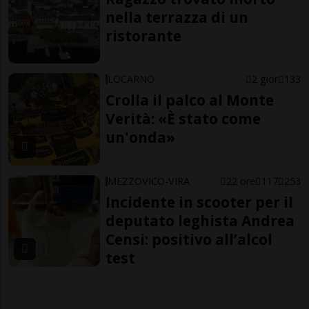
nella terrazza di un
ristorante
LOCARNO
2 gior
133
Crolla il palco al Monte
Verità: «È stato come
un'onda»
MEZZOVICO-VIRA
22 ore
117
253
Incidente in scooter per il
deputato leghista Andrea
Censi: positivo all’alcol
test