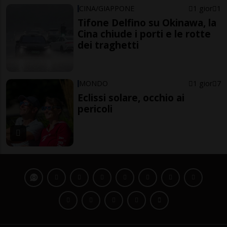
CINA/GIAPPONE
1 gior
1
Tifone Delfino su Okinawa, la
Cina chiude i porti e le rotte
dei traghetti
MONDO
1 gior
7
Eclissi solare, occhio ai
pericoli