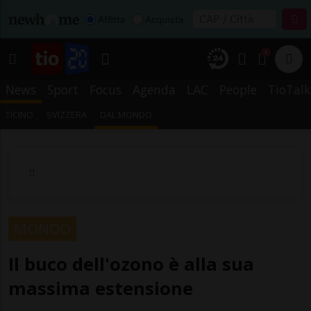
Affitta
Acquista
1
News
Sport
Focus
Agenda
LAC
People
TioTalk
TICINO
SVIZZERA
DAL MONDO
MONDO
Il buco dell'ozono è alla sua
massima estensione