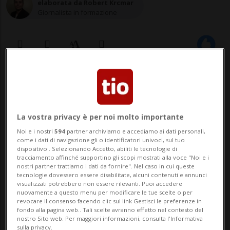
elaborata da Robert Krcmar
Giornalista in formazione
06 ott 2020 - 18:13
1
ROMA - Il buco dell'ozono ha raggiunto la
La vostra privacy è per noi molto importante
sua massima estensione in ampiezza e
Noi e i nostri
594
partner archiviamo e accediamo ai dati personali,
come i dati di navigazione gli o identificatori univoci, sul tuo
profondità. Lo afferma il Copernicus
dispositivo . Selezionando Accetto, abiliti le tecnologie di
tracciamento affinché supportino gli scopi mostrati alla voce "Noi e i
climate change service (C3s),
nostri partner trattiamo i dati da fornire". Nel caso in cui queste
tecnologie dovessero essere disabilitate, alcuni contenuti e annunci
implementato dal Centro europeo per le
visualizzati potrebbero non essere rilevanti. Puoi accedere
nuovamente a questo menu per modificare le tue scelte o per
previsioni meteorologiche a medio raggio
revocare il consenso facendo clic sul link Gestisci le preferenze in
fondo alla pagina web.. Tali scelte avranno effetto nel contesto del
da parte della co...
nostro Sito web. Per maggiori informazioni, consulta l'Informativa
sulla privacy.