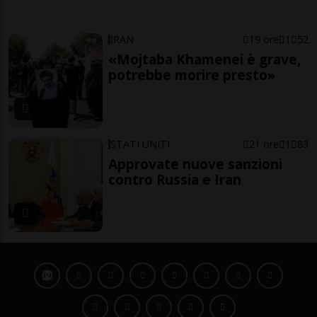
IRAN
19 ore
1
52
«Mojtaba Khamenei è grave,
potrebbe morire presto»
STATI UNITI
21 ore
1
83
Approvate nuove sanzioni
contro Russia e Iran