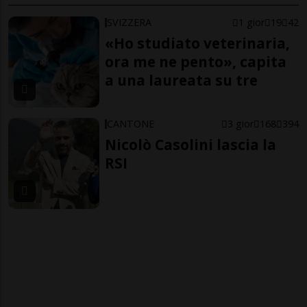
SVIZZERA
1 gior
19
42
«Ho studiato veterinaria,
ora me ne pento», capita
a una laureata su tre
CANTONE
3 gior
168
394
Nicolò Casolini lascia la
RSI