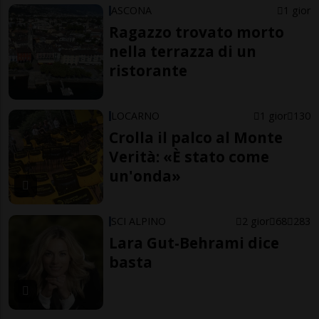
ASCONA
1 gior
Ragazzo trovato morto
nella terrazza di un
ristorante
LOCARNO
1 gior
130
Crolla il palco al Monte
Verità: «È stato come
un'onda»
SCI ALPINO
2 gior
68
283
Lara Gut-Behrami dice
basta