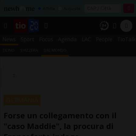
Affitta
Acquista
News
Sport
Focus
Agenda
LAC
People
TioTalk
TICINO
SVIZZERA
DAL MONDO
GERMANIA
Forse un collegamento con il
"caso Maddie", la procura di