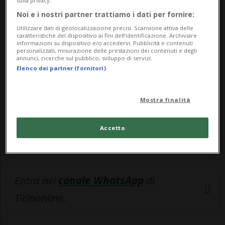
sulla privacy.
Noi e i nostri partner trattiamo i dati per fornire:
🔐 Sblocca il nostro archivio
Utilizzare dati di geolocalizzazione precisi. Scansione attiva delle
esclusivo!
caratteristiche del dispositivo ai fini dell’identificazione. Archiviare
informazioni su dispositivo e/o accedervi. Pubblicità e contenuti
personalizzati, misurazione delle prestazioni dei contenuti e degli
Sottoscrivi un abbonamento
Archivio
per
annunci, ricerche sul pubblico, sviluppo di servizi.
Elenco dei partner (fornitori)
leggere questo articolo, oppure scegli
MyTioAbo
per accedere all'archivio e
Mostra finalità
navigare su sito e app senza pubblicità.
Accetto
ACCEDI
Entra nel
canale WhatsApp
di
Ticinonline.