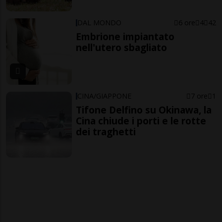
DAL MONDO
6 ore
4
42
Embrione impiantato
nell'utero sbagliato
CINA/GIAPPONE
7 ore
1
Tifone Delfino su Okinawa, la
Cina chiude i porti e le rotte
dei traghetti