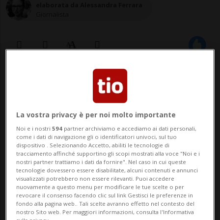
elaborata da Alessandra Ferrara
Giornalista
15 giu 2020 - 21:07
BERLINO - La procura di Francoforte
La vostra privacy è per noi molto importante
indaga sulla possibile relazione tra la
Noi e i nostri
594
partner archiviamo e accediamo ai dati personali,
scomparsa di Maddie McCann, per cui è
come i dati di navigazione gli o identificatori univoci, sul tuo
dispositivo . Selezionando Accetto, abiliti le tecnologie di
sospettato un tedesco di 43 anni, e un
tracciamento affinché supportino gli scopi mostrati alla voce "Noi e i
nostri partner trattiamo i dati da fornire". Nel caso in cui queste
tecnologie dovessero essere disabilitate, alcuni contenuti e annunci
altro caso irrisolto, quello di Tristan
visualizzati potrebbero non essere rilevanti. Puoi accedere
nuovamente a questo menu per modificare le tue scelte o per
Bruebach, ragazzino di 13 anni ritrovato
revocare il consenso facendo clic sul link Gestisci le preferenze in
fondo alla pagina web.. Tali scelte avranno effetto nel contesto del
mutilato ...
nostro Sito web. Per maggiori informazioni, consulta l'Informativa