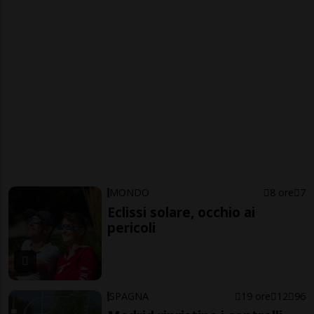
MONDO
8 ore
7
Eclissi solare, occhio ai
pericoli
SPAGNA
19 ore
12
96