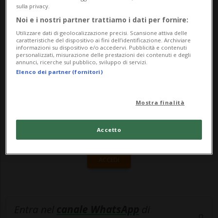
sicuro che tutti pensavano di essere
sulla privacy.
Noi e i nostri partner trattiamo i dati per fornire:
immuni...
Utilizzare dati di geolocalizzazione precisi. Scansione attiva delle
caratteristiche del dispositivo ai fini dell’identificazione. Archiviare
informazioni su dispositivo e/o accedervi. Pubblicità e contenuti
🔐 Sblocca il nostro archivio
personalizzati, misurazione delle prestazioni dei contenuti e degli
annunci, ricerche sul pubblico, sviluppo di servizi.
esclusivo!
Elenco dei partner (fornitori)
Sottoscrivi un abbonamento
Archivio
per
Mostra finalità
leggere questo articolo, oppure scegli
MyTioAbo
per accedere all'archivio e
Accetto
navigare su sito e app senza pubblicità.
ACCEDI
Entra nel
canale WhatsApp
di