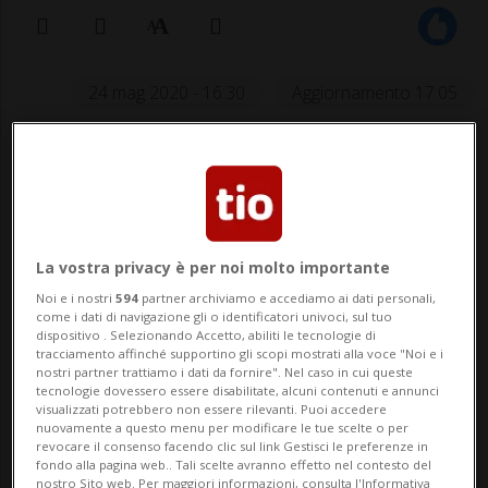
24 mag 2020 - 16:30
Aggiornamento 17:05
La vostra privacy è per noi molto importante
Noi e i nostri
594
partner archiviamo e accediamo ai dati personali,
LITTLE ROCK - Una festa di liceali in
come i dati di navigazione gli o identificatori univoci, sul tuo
dispositivo . Selezionando Accetto, abiliti le tecnologie di
piscina ha provocato un focolaio di
tracciamento affinché supportino gli scopi mostrati alla voce "Noi e i
nostri partner trattiamo i dati da fornire". Nel caso in cui queste
coronavirus in Arkansas. Lo ha dichiarato il
tecnologie dovessero essere disabilitate, alcuni contenuti e annunci
visualizzati potrebbero non essere rilevanti. Puoi accedere
governatore Asa Hutchinson nel corso del
nuovamente a questo menu per modificare le tue scelte o per
revocare il consenso facendo clic sul link Gestisci le preferenze in
briefing sull'emergenza di sabato. «Sono
fondo alla pagina web.. Tali scelte avranno effetto nel contesto del
nostro Sito web. Per maggiori informazioni, consulta l'Informativa