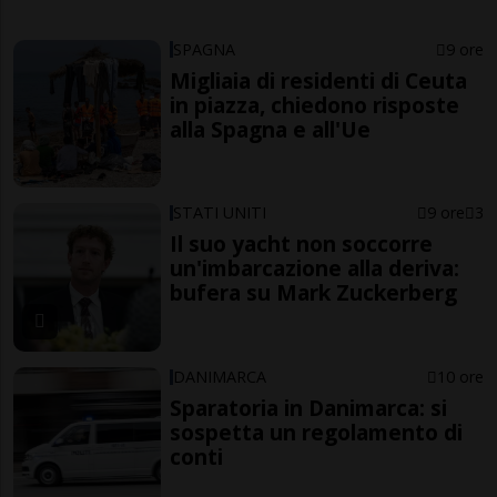
SPAGNA
9 ore
Migliaia di residenti di Ceuta
in piazza, chiedono risposte
alla Spagna e all'Ue
STATI UNITI
9 ore
3
Il suo yacht non soccorre
un'imbarcazione alla deriva:
bufera su Mark Zuckerberg
DANIMARCA
10 ore
Sparatoria in Danimarca: si
sospetta un regolamento di
conti