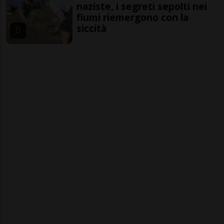
naziste, i segreti sepolti nei
fiumi riemergono con la
siccità