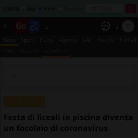
Affitta
Acquista
News
Sport
Focus
Agenda
LAC
People
TioTalk
TICINO
SVIZZERA
DAL MONDO
STATI UNITI
Festa di liceali in piscina diventa
un focolaio di coronavirus