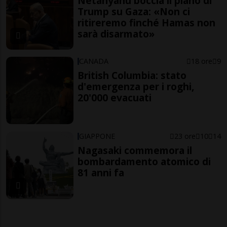
Netanyahu boccia il piano di
Trump su Gaza: «Non ci
ritireremo finché Hamas non
sarà disarmato»
CANADA
18 ore
9
British Columbia: stato
d'emergenza per i roghi,
20'000 evacuati
GIAPPONE
23 ore
10
14
Nagasaki commemora il
bombardamento atomico di
81 anni fa