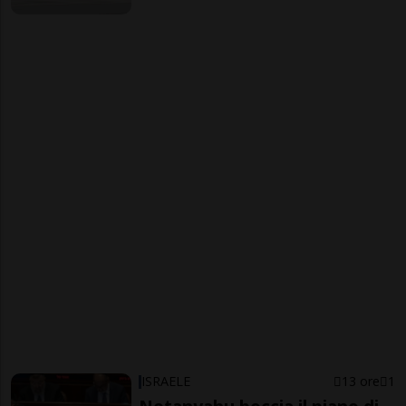
ISRAELE
13 ore
1