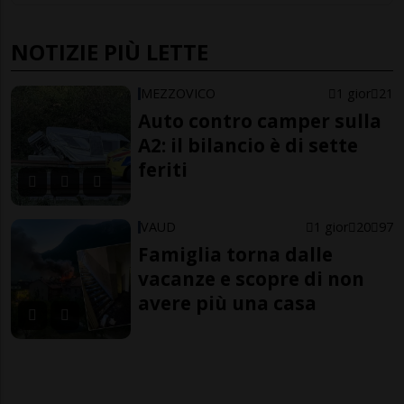
NOTIZIE PIÙ LETTE
MEZZOVICO
1 gior
21
Auto contro camper sulla
A2: il bilancio è di sette
feriti
VAUD
1 gior
20
97
Famiglia torna dalle
vacanze e scopre di non
avere più una casa