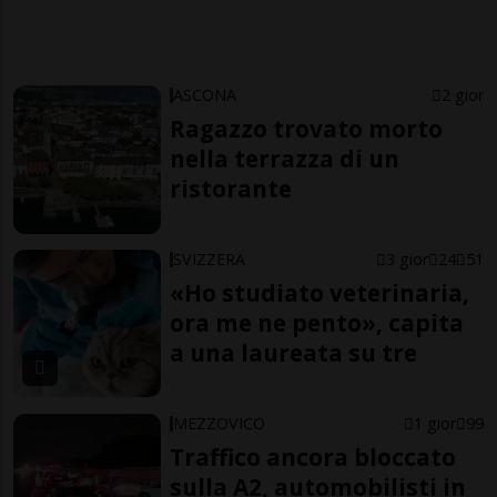
ASCONA
2 gior
Ragazzo trovato morto
nella terrazza di un
ristorante
SVIZZERA
3 gior
24
51
«Ho studiato veterinaria,
ora me ne pento», capita
a una laureata su tre
MEZZOVICO
1 gior
99
Traffico ancora bloccato
sulla A2, automobilisti in