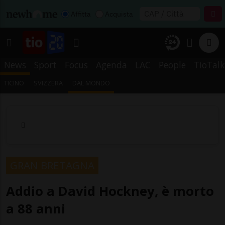
Affitta
Acquista
News
Sport
Focus
Agenda
LAC
People
TioTalk
TICINO
SVIZZERA
DAL MONDO
GRAN BRETAGNA
Addio a David Hockney, è morto
a 88 anni