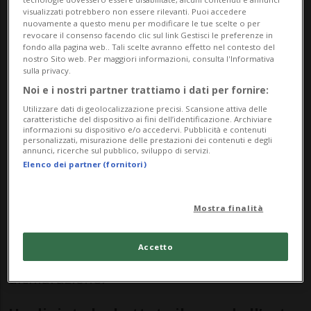
europei più influenti del presente. In
visualizzati potrebbero non essere rilevanti. Puoi accedere
nuovamente a questo menu per modificare le tue scelte o per
particolare, i suoi dipinti di piscine,
revocare il consenso facendo clic sul link Gestisci le preferenze in
fondo alla pagina web.. Tali scelte avranno effetto nel contesto del
caratterizzati da un particolare gioco di
nostro Sito web. Per maggiori informazioni, consulta l'Informativa
sulla privacy.
luce e colori, divennero il suo marchio di
Noi e i nostri partner trattiamo i dati per fornire:
fabbrica.
Utilizzare dati di geolocalizzazione precisi. Scansione attiva delle
caratteristiche del dispositivo ai fini dell’identificazione. Archiviare
informazioni su dispositivo e/o accedervi. Pubblicità e contenuti
personalizzati, misurazione delle prestazioni dei contenuti e degli
annunci, ricerche sul pubblico, sviluppo di servizi.
"L’eredità duratura di David Hockney
Elenco dei partner (fornitori)
riflette la sua fondamentale gioia di vivere,
il suo eccezionale senso dell’umorismo, la
Mostra finalità
sua immensa generosità e la sua curiosità
Accetto
indagatrice", si legge ancora nella
dichiarazione.