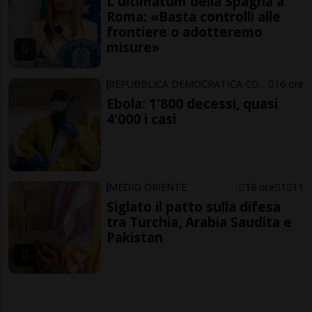
L'ultimatum della Spagna a
Roma: «Basta controlli alle
frontiere o adotteremo
misure»
REPUBBLICA DEMOCRATICA CONGO
16 ore
Ebola: 1'800 decessi, quasi
4'000 i casi
MEDIO ORIENTE
18 ore
1
11
Siglato il patto sulla difesa
tra Turchia, Arabia Saudita e
Pakistan