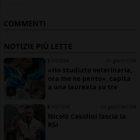
COMMENTI
NOTIZIE PIÙ LETTE
SVIZZERA
1 gior
11
42
«Ho studiato veterinaria,
ora me ne pento», capita
a una laureata su tre
CANTONE
2 gior
160
394
Nicolò Casolini lascia la
RSI