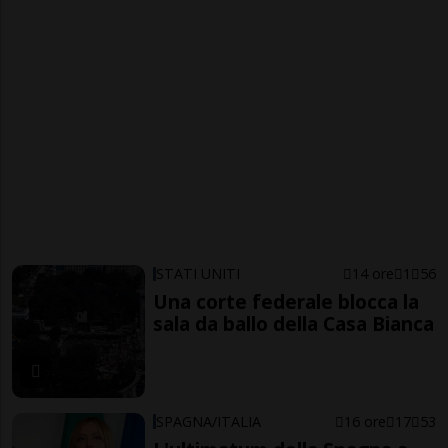
STATI UNITI
14 ore
1
56
Una corte federale blocca la
sala da ballo della Casa Bianca
SPAGNA/ITALIA
16 ore
17
53