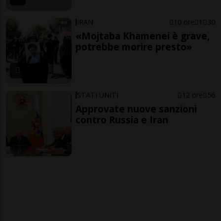
IRAN
10 ore
1
30
«Mojtaba Khamenei è grave,
potrebbe morire presto»
STATI UNITI
12 ore
56
Approvate nuove sanzioni
contro Russia e Iran