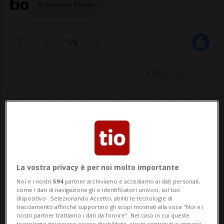
di Cronaca Ticino
12 giu 2026 - 12:27
Il leggendario pittore britannico David
Hockney è morto. Lo ha riferito l’agenzia di
stampa britannica PA citando il suo
addetto stampa. Hockney è morto
La vostra privacy è per noi molto importante
"pacificamente a casa" poco prima del suo
Noi e i nostri
594
partner archiviamo e accediamo ai dati personali,
89° compleanno.
come i dati di navigazione gli o identificatori univoci, sul tuo
dispositivo . Selezionando Accetto, abiliti le tecnologie di
tracciamento affinché supportino gli scopi mostrati alla voce "Noi e i
Hockney era considerato uno degli artisti
nostri partner trattiamo i dati da fornire". Nel caso in cui queste
tecnologie dovessero essere disabilitate, alcuni contenuti e annunci