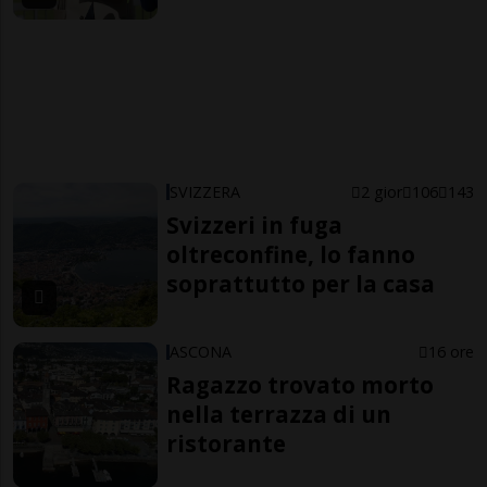
SVIZZERA
2 gior
106
143
Svizzeri in fuga
oltreconfine, lo fanno
soprattutto per la casa
ASCONA
16 ore
Ragazzo trovato morto
nella terrazza di un
ristorante