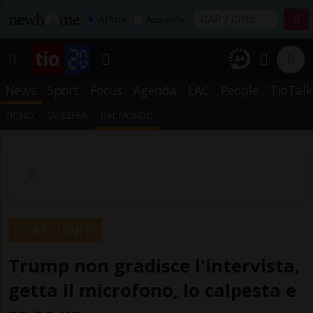
Affitta
Acquista
News
Sport
Focus
Agenda
LAC
People
TioTalk
TICINO
SVIZZERA
DAL MONDO
STATI UNITI
Trump non gradisce l'intervista,
getta il microfono, lo calpesta e