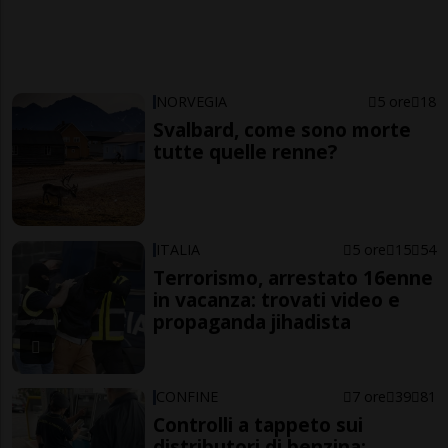
NORVEGIA
5 ore
18
Svalbard, come sono morte
tutte quelle renne?
ITALIA
5 ore
15
54
Terrorismo, arrestato 16enne
in vacanza: trovati video e
propaganda jihadista
CONFINE
7 ore
39
81
Controlli a tappeto sui
distributori di benzina: