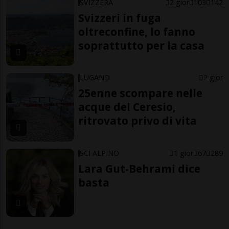
SVIZZERA
2 gior
103
142
Svizzeri in fuga
oltreconfine, lo fanno
soprattutto per la casa
LUGANO
2 gior
25enne scompare nelle
acque del Ceresio,
ritrovato privo di vita
SCI ALPINO
1 gior
67
289
Lara Gut-Behrami dice
basta