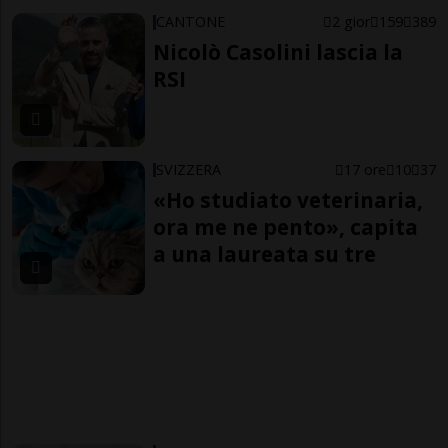
CANTONE
2 gior
159
389
Nicolò Casolini lascia la
RSI
SVIZZERA
17 ore
10
37
«Ho studiato veterinaria,
ora me ne pento», capita
a una laureata su tre