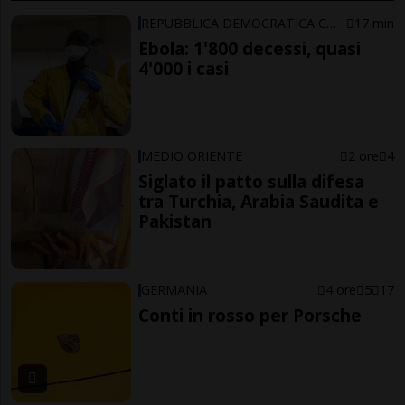
REPUBBLICA DEMOCRATICA CONGO
17 min
Ebola: 1'800 decessi, quasi
4'000 i casi
MEDIO ORIENTE
2 ore
4
Siglato il patto sulla difesa
tra Turchia, Arabia Saudita e
Pakistan
GERMANIA
4 ore
5
17
Conti in rosso per Porsche