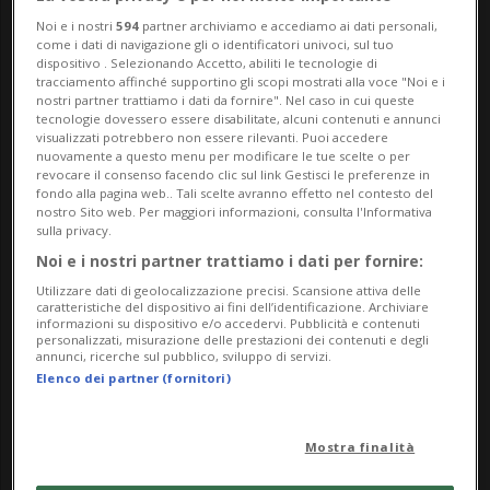
Noi e i nostri
594
partner archiviamo e accediamo ai dati personali,
stata una vittoria schiacciante. Tu non hai
come i dati di navigazione gli o identificatori univoci, sul tuo
dispositivo . Selezionando Accetto, abiliti le tecnologie di
nessuna credibilità».
tracciamento affinché supportino gli scopi mostrati alla voce "Noi e i
nostri partner trattiamo i dati da fornire". Nel caso in cui queste
tecnologie dovessero essere disabilitate, alcuni contenuti e annunci
Era iniziata con sorrisi, apprezzamenti e
visualizzati potrebbero non essere rilevanti. Puoi accedere
nuovamente a questo menu per modificare le tue scelte o per
strette di mano, poi man mano che Kristen
revocare il consenso facendo clic sul link Gestisci le preferenze in
fondo alla pagina web.. Tali scelte avranno effetto nel contesto del
Welker lo incalzava con le domande -
nostro Sito web. Per maggiori informazioni, consulta l'Informativa
sulla privacy.
soprattutto sulla tornata elettorale da cui
Noi e i nostri partner trattiamo i dati per fornire:
uscì sconfitto - l'intervista con il
Utilizzare dati di geolocalizzazione precisi. Scansione attiva delle
caratteristiche del dispositivo ai fini dell’identificazione. Archiviare
presidente americano nel programma
informazioni su dispositivo e/o accedervi. Pubblicità e contenuti
personalizzati, misurazione delle prestazioni dei contenuti e degli
"Meet the press" ha perso presto quella
annunci, ricerche sul pubblico, sviluppo di servizi.
Elenco dei partner (fornitori)
piega di concordia che aveva illuso
spettatori e conduttrice, per finire in un
Mostra finalità
aspro confronto verbale culminato con