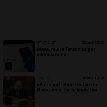
STATI UNITI
8 ore
10
20
Meta, multa faraonica per
danni ai minori
RUSSIA
8 ore
11
86
«Putin potrebbe testare la
Nato con attacco limitato»