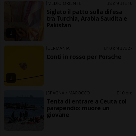
MEDIO ORIENTE
8 ore
1
10
Siglato il patto sulla difesa
tra Turchia, Arabia Saudita e
Pakistan
GERMANIA
10 ore
7
27
Conti in rosso per Porsche
SPAGNA / MAROCCO
10 ore
Tenta di entrare a Ceuta col
parapendio: muore un
giovane