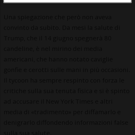
Una spiegazione che però non aveva
convinto da subito. Da mesi la salute di
Trump, che il 14 giugno spegnerà 80
candeline, è nel mirino dei media
americani, che hanno notato caviglie
gonfie e cerotti sulle mani in più occasioni.
Il tycoon ha sempre respinto con forza le
critiche sulla sua tenuta fisica e si è spinto
ad accusare il New York Times e altri
media di «tradimento» per diffamarlo e
denigrarlo diffondendo informazioni false
sulla sua salute.