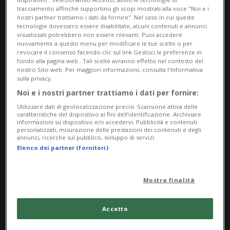
visita torna ad alimentare i dubbi e i
tracciamento affinché supportino gli scopi mostrati alla voce "Noi e i
timori sullo stato di salute del presidente
nostri partner trattiamo i dati da fornire". Nel caso in cui queste
tecnologie dovessero essere disabilitate, alcuni contenuti e annunci
quasi ottantenne, il più anziano che abbia
visualizzati potrebbero non essere rilevanti. Puoi accedere
nuovamente a questo menu per modificare le tue scelte o per
mai giurato per entrare alla Casa Bianca.
revocare il consenso facendo clic sul link Gestisci le preferenze in
fondo alla pagina web.. Tali scelte avranno effetto nel contesto del
nostro Sito web. Per maggiori informazioni, consulta l'Informativa
Pur avendo a disposizione un ampio staff
sulla privacy.
Noi e i nostri partner trattiamo i dati per fornire:
medico alla Casa Bianca, l'ospedale Walter
Utilizzare dati di geolocalizzazione precisi. Scansione attiva delle
Medical Reed offre apparecchiature di
caratteristiche del dispositivo ai fini dell’identificazione. Archiviare
informazioni su dispositivo e/o accedervi. Pubblicità e contenuti
personalizzati, misurazione delle prestazioni dei contenuti e degli
diagnostica avanzate. L'ultima volta che
annunci, ricerche sul pubblico, sviluppo di servizi.
Elenco dei partner (fornitori)
Trump ci è andato è stato sottoposto a
una tac in via preventiva per «escludere
Mostra finalità
eventuali problemi cardiovascolari», aveva
spiegato lo scorso aprile il medico del
Accetto
presidente Sean Barbarella.