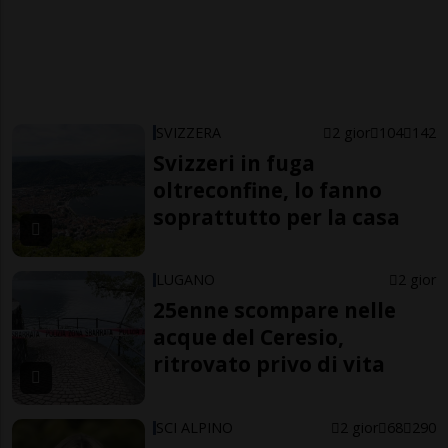
SVIZZERA
2 gior
104
142
Svizzeri in fuga
oltreconfine, lo fanno
soprattutto per la casa
LUGANO
2 gior
25enne scompare nelle
acque del Ceresio,
ritrovato privo di vita
SCI ALPINO
2 gior
68
290