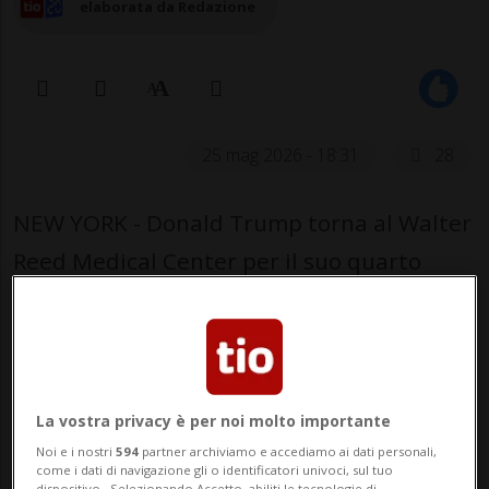
elaborata da Redazione
25 mag 2026 - 18:31
28
NEW YORK - Donald Trump torna al Walter
Reed Medical Center per il suo quarto
appuntamento medico noto al pubblico
dall'inizio della sua presidenza. Parlando
di controlli di routine, la Casa Bianca ha
minimizzato che ci siano problemi: «Sta
La vostra privacy è per noi molto importante
bene», ha fatto sapere. Ma l'ennesima
Noi e i nostri
594
partner archiviamo e accediamo ai dati personali,
come i dati di navigazione gli o identificatori univoci, sul tuo
dispositivo . Selezionando Accetto, abiliti le tecnologie di