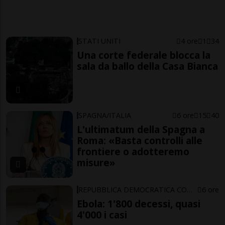
STATI UNITI
4 ore
1
34
Una corte federale blocca la
sala da ballo della Casa Bianca
SPAGNA/ITALIA
6 ore
15
40
L'ultimatum della Spagna a
Roma: «Basta controlli alle
frontiere o adotteremo
misure»
REPUBBLICA DEMOCRATICA CONGO
6 ore
Ebola: 1'800 decessi, quasi
4'000 i casi