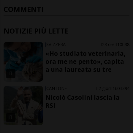
COMMENTI
NOTIZIE PIÙ LETTE
SVIZZERA
23 ore
10
38
«Ho studiato veterinaria,
ora me ne pento», capita
a una laureata su tre
CANTONE
2 gior
160
394
Nicolò Casolini lascia la
RSI