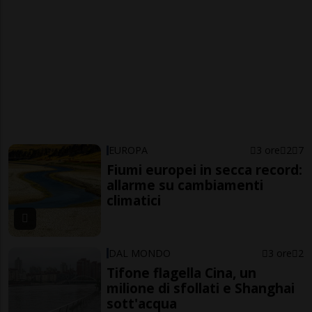
EUROPA
3 ore
2
7
Fiumi europei in secca record:
allarme su cambiamenti
climatici
DAL MONDO
3 ore
2
Tifone flagella Cina, un
milione di sfollati e Shanghai
sott'acqua