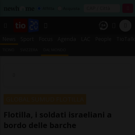
Affitta
Acquista
News
Sport
Focus
Agenda
LAC
People
TioTalk
TICINO
SVIZZERA
DAL MONDO
GLOBAL SUMUD FLOTILLA
Flotilla, i soldati israeliani a
bordo delle barche