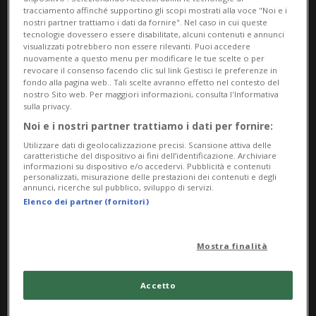
israeliana che abbordano una delle navi
tracciamento affinché supportino gli scopi mostrati alla voce "Noi e i
nostri partner trattiamo i dati da fornire". Nel caso in cui queste
della flottiglia umanitaria al largo delle
tecnologie dovessero essere disabilitate, alcuni contenuti e annunci
visualizzati potrebbero non essere rilevanti. Puoi accedere
coste dell'isola del Mediterraneo.
nuovamente a questo menu per modificare le tue scelte o per
revocare il consenso facendo clic sul link Gestisci le preferenze in
fondo alla pagina web.. Tali scelte avranno effetto nel contesto del
BREAKING: A boat from the Global Sumud
nostro Sito web. Per maggiori informazioni, consulta l'Informativa
sulla privacy.
Flotilla has lost contact after reportedly
Noi e i nostri partner trattiamo i dati per fornire:
being attacked in the Mediterranean.
Utilizzare dati di geolocalizzazione precisi. Scansione attiva delle
caratteristiche del dispositivo ai fini dell’identificazione. Archiviare
pic.twitter.com/00kOrHjmHr
informazioni su dispositivo e/o accedervi. Pubblicità e contenuti
personalizzati, misurazione delle prestazioni dei contenuti e degli
annunci, ricerche sul pubblico, sviluppo di servizi.
— Global Sumud Flotilla Commentary
Elenco dei partner (fornitori)
(@GlobalSumudF)
May 18, 2026
Mostra finalità
Poco prima, il ministero degli Esteri dello
Accetto
Stato ebraico, in riferimento alla nuova