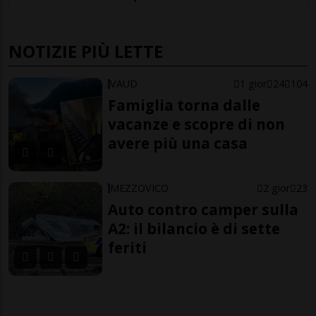
NOTIZIE PIÙ LETTE
VAUD
1 gior
24
104
Famiglia torna dalle
vacanze e scopre di non
avere più una casa
MEZZOVICO
2 gior
23
Auto contro camper sulla
A2: il bilancio è di sette
feriti