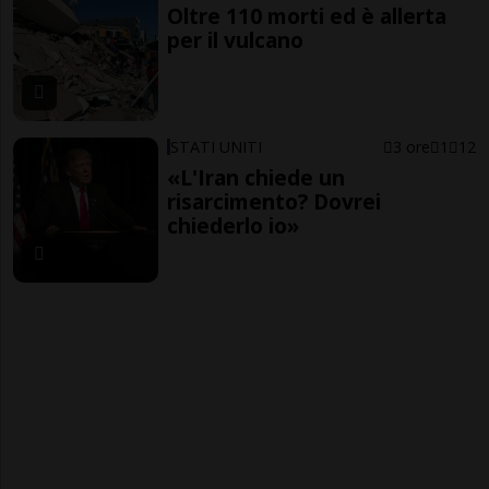
Oltre 110 morti ed è allerta
per il vulcano
STATI UNITI
3 ore
1
12
«L'Iran chiede un
risarcimento? Dovrei
chiederlo io»