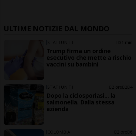
ULTIME NOTIZIE DAL MONDO
STATI UNITI
31 min
Trump firma un ordine
esecutivo che mette a rischio
vaccini su bambini
STATI UNITI
2 ore
2
4
Dopo la ciclosporiasi... la
salmonella. Dalla stessa
azienda
COLOMBIA
2 ore
6