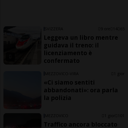
SVIZZERA
9 ore
14
65
Leggeva un libro mentre
guidava il treno: il
licenziamento è
confermato
MEZZOVICO-VIRA
1 gior
«Ci siamo sentiti
abbandonati»: ora parla
la polizia
MEZZOVICO
1 gior
101
Traffico ancora bloccato