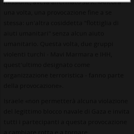
missione, aveva affermato su X: «Ancora
una volta, una provocazione fine a se
stessa: un'altra cosiddetta "flottiglia di
aiuti umanitari" senza alcun aiuto
umanitario. Questa volta, due gruppi
violenti turchi - Mavi Marmara e IHH,
quest'ultimo designato come
organizzazione terroristica - fanno parte
della provocazione».
Israele «non permetterà alcuna violazione
del legittimo blocco navale di Gaza e invita
tutti i partecipanti a questa provocazione
a cambiare rotta e a tornare