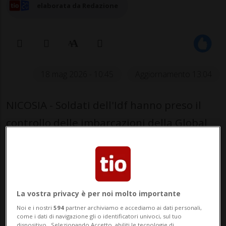
elaborata da Redazione
18 mag 2026 - 10:45
Aggiornamento 13:04
NICOSIA - Soldati dell'Idf hanno preso il
controllo delle imbarcazioni della Global
Sumud Flotilla, dirette verso la Striscia di
Gaza, nelle acque di Cipro. Lo scrivono i
media israeliani. Una diretta streaming,
diffusa dal Times of Israel, mostra dei
La vostra privacy è per noi molto importante
Noi e i nostri
594
partner archiviamo e accediamo ai dati personali,
commando della marina militare
come i dati di navigazione gli o identificatori univoci, sul tuo
dispositivo . Selezionando Accetto, abiliti le tecnologie di