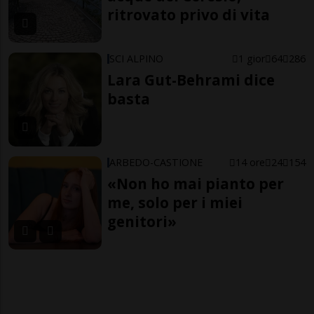
ritrovato privo di vita
SCI ALPINO
1 gior
64
286
Lara Gut-Behrami dice
basta
ARBEDO-CASTIONE
14 ore
24
154
«Non ho mai pianto per
me, solo per i miei
genitori»