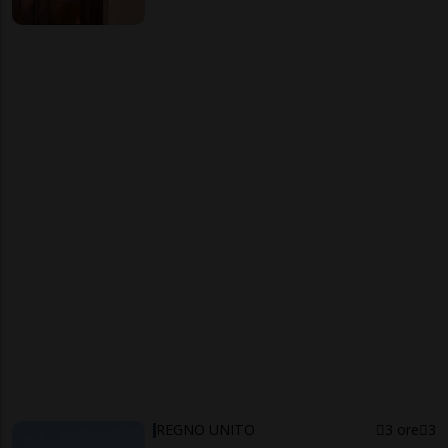
REGNO UNITO
3 ore
3