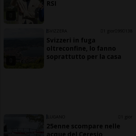
RSI
SVIZZERA
1 gior
99
138
Svizzeri in fuga
oltreconfine, lo fanno
soprattutto per la casa
LUGANO
1 gior
25enne scompare nelle
acque del Ceresio,