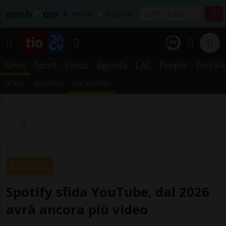
Affitta
Acquista
News
Sport
Focus
Agenda
LAC
People
TioTalk
TICINO
SVIZZERA
DAL MONDO
MUSICA
Spotify sfida YouTube, dal 2026
avrà ancora più video