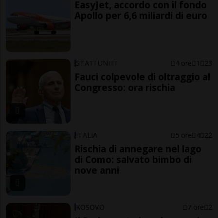
EasyJet, accordo con il fondo
Apollo per 6,6 miliardi di euro
STATI UNITI
4 ore
1
23
Fauci colpevole di oltraggio al
Congresso: ora rischia
ITALIA
5 ore
4
22
Rischia di annegare nel lago
di Como: salvato bimbo di
nove anni
KOSOVO
7 ore
2