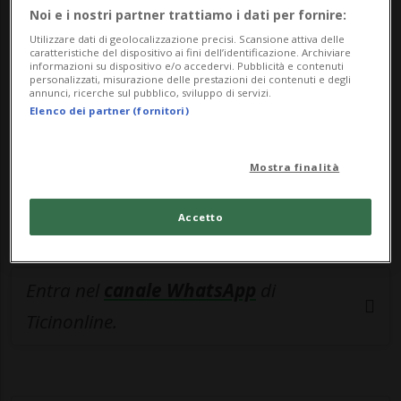
🔐 Sblocca il nostro archivio
Noi e i nostri partner trattiamo i dati per fornire:
esclusivo!
Utilizzare dati di geolocalizzazione precisi. Scansione attiva delle
caratteristiche del dispositivo ai fini dell’identificazione. Archiviare
informazioni su dispositivo e/o accedervi. Pubblicità e contenuti
Sottoscrivi un abbonamento
Archivio
per
personalizzati, misurazione delle prestazioni dei contenuti e degli
annunci, ricerche sul pubblico, sviluppo di servizi.
leggere questo articolo, oppure scegli
Elenco dei partner (fornitori)
MyTioAbo
per accedere all'archivio e
navigare su sito e app senza pubblicità.
Mostra finalità
ACCEDI
Accetto
Entra nel
canale WhatsApp
di
Ticinonline.