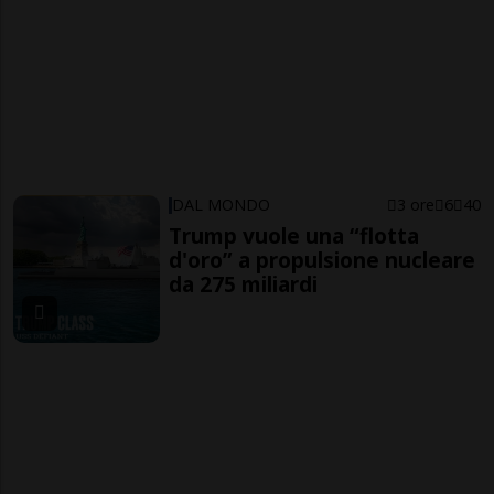
DAL MONDO
3 ore
6
40
Trump vuole una “flotta
d'oro” a propulsione nucleare
da 275 miliardi