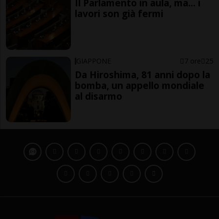
Il Parlamento in aula, ma... i
lavori son già fermi
GIAPPONE
7 ore
25
Da Hiroshima, 81 anni dopo la
bomba, un appello mondiale
al disarmo