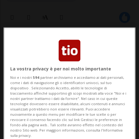
05 dic 2025 - 10:46
Spotify sfida YouTube, dal 2026 avrà
ancora più videoNEW YORK (ats ans) - A
La vostra privacy è per noi molto importante
partire dal prossimo mese, Spotify
Noi e i nostri
594
partner archiviamo e accediamo ai dati personali,
come i dati di navigazione gli o identificatori univoci, sul tuo
ospiterà molti più video musicali sulla
dispositivo . Selezionando Accetto, abiliti le tecnologie di
tracciamento affinché supportino gli scopi mostrati alla voce "Noi e i
propria piattaforma. L'aggiornamento
nostri partner trattiamo i dati da fornire". Nel caso in cui queste
tecnologie dovessero essere disabilitate, alcuni contenuti e annunci
riguarderà in prima battuta gli Stati Uniti,
visualizzati potrebbero non essere rilevanti. Puoi accedere
nuovamente a questo menu per modificare le tue scelte o per
come riporta...
revocare il consenso facendo clic sul link Gestisci le preferenze in
fondo alla pagina web.. Tali scelte avranno effetto nel contesto del
nostro Sito web. Per maggiori informazioni, consulta l'Informativa
sulla privacy.