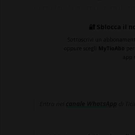
riprenderà la guerra contro Hamas
🔐 Sblocca il n
Sottoscrivi un abbonamen
oppure scegli
MyTioAbo
per 
app 
Entra nel
canale WhatsApp
di Tic