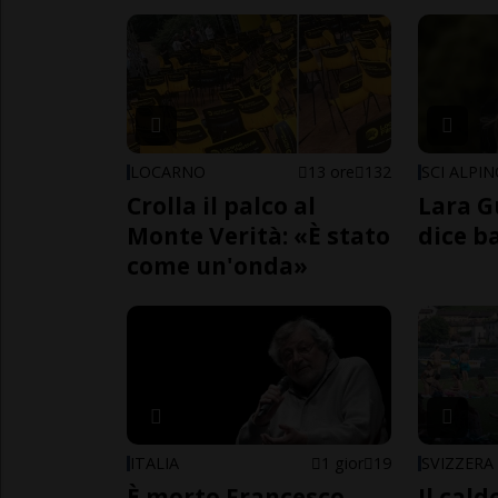
LOCARNO
13 ore
132
SCI ALPI
Crolla il palco al
Lara G
Monte Verità: «È stato
dice b
come un'onda»
ITALIA
1 gior
19
SVIZZERA
È morto Francesco
Il cal