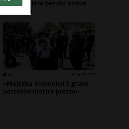
alle frontiere per chi arriva
dall'Italia
IRAN
5 ore
1
27
«Mojtaba Khamenei è grave,
potrebbe morire presto»