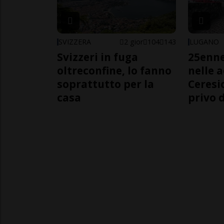
SVIZZERA
2 gior
104
143
LUGANO
Svizzeri in fuga
25enn
oltreconfine, lo fanno
nelle 
soprattutto per la
Ceresi
casa
privo d