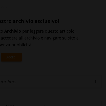
...
ostro archivio esclusivo!
to
Archivio
per leggere questo articolo,
accedere all'archivio e navigare su sito e
senza pubblicità.
ACCEDI
inonline.