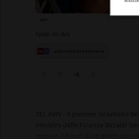
AFP
Fonte Ats Ans
elaborata da Redazione
TEL AVIV - Il premier israeliano
ministro delle Finanze Bezalel Smo
cessate il fuoco di 60 giorni con 