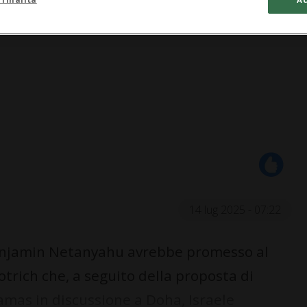
14 lug 2025 - 07:22
 Benjamin Netanyahu avrebbe promesso al
trich che, a seguito della proposta di
Hamas in discussione a Doha, Israele