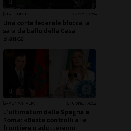
STATI UNITI
8 ore
1
54
Una corte federale blocca la
sala da ballo della Casa
Bianca
SPAGNA/ITALIA
10 ore
17
52
L'ultimatum della Spagna a
Roma: «Basta controlli alle
frontiere o adotteremo