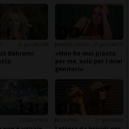
NO
2 gior
68
290
ARBEDO-CASTIONE
1 gior
24
157
ut-Behrami
«Non ho mai pianto
asta
per me, solo per i miei
genitori»
2 gior
15
32
SCI ALPINO
1 gior
24
97
do non è uguale
Lettera da brividi per