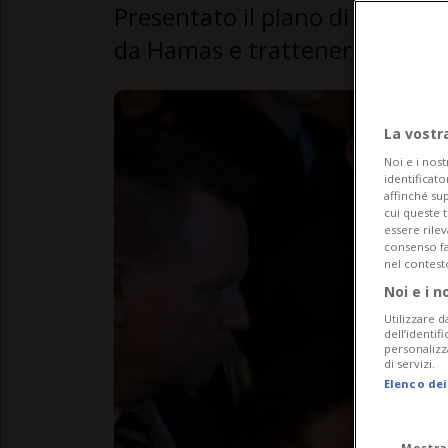
Presentato il piano di Israele 
da Hamas e trattenerla nel sud
La vostr
Noi e i nost
identificato
affinché sup
cui queste 
essere rile
consenso fac
nel contest
Noi e i n
Utilizzare d
dell’identif
personalizz
di servizi.
Elenco dei
Mostra