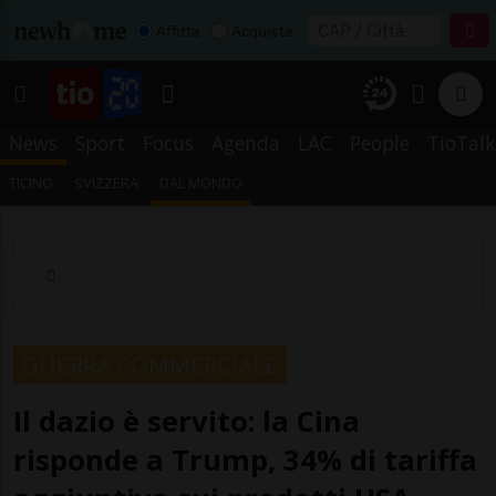
Affitta
Acquista
News
Sport
Focus
Agenda
LAC
People
TioTalk
TICINO
SVIZZERA
DAL MONDO
GUERRA COMMERCIALE
Il dazio è servito: la Cina
risponde a Trump, 34% di tariffa