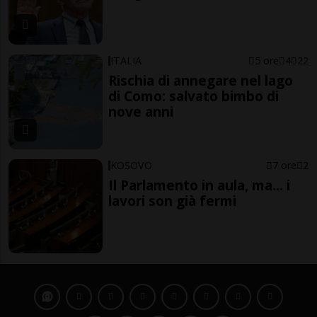
ITALIA
5 ore
4
22
Rischia di annegare nel lago
di Como: salvato bimbo di
nove anni
KOSOVO
7 ore
2
Il Parlamento in aula, ma... i
lavori son già fermi