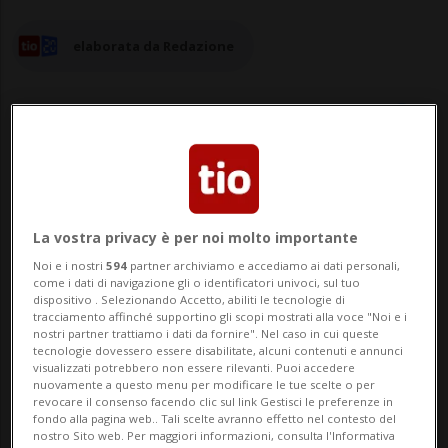
elaborata da Redazione
04 apr 2025 - 12:44
Aggiornamento 13:40
La vostra privacy è per noi molto importante
PECHINO - La Cina imporrà tariffe
Noi e i nostri
594
partner archiviamo e accediamo ai dati personali,
aggiuntive del 34% sui prodotti
come i dati di navigazione gli o identificatori univoci, sul tuo
dispositivo . Selezionando Accetto, abiliti le tecnologie di
statunitensi a partire dal 10 aprile.
tracciamento affinché supportino gli scopi mostrati alla voce "Noi e i
nostri partner trattiamo i dati da fornire". Nel caso in cui queste
Imporrà inoltre controlli sulle esportazioni
tecnologie dovessero essere disabilitate, alcuni contenuti e annunci
visualizzati potrebbero non essere rilevanti. Puoi accedere
di 7 «articoli correlati alle terre rare». Lo
nuovamente a questo menu per modificare le tue scelte o per
revocare il consenso facendo clic sul link Gestisci le preferenze in
ha reso noto il governo di Pechino,
fondo alla pagina web.. Tali scelte avranno effetto nel contesto del
nostro Sito web. Per maggiori informazioni, consulta l'Informativa