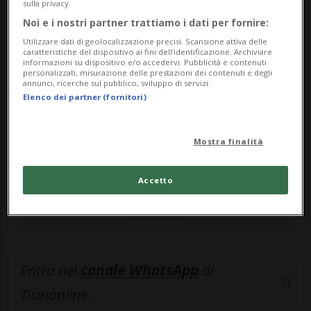
annunciando di ...
sulla privacy.
Noi e i nostri partner trattiamo i dati per fornire:
Utilizzare dati di geolocalizzazione precisi. Scansione attiva delle
🔐 Sblocca il nostro archivio
caratteristiche del dispositivo ai fini dell’identificazione. Archiviare
informazioni su dispositivo e/o accedervi. Pubblicità e contenuti
esclusivo!
personalizzati, misurazione delle prestazioni dei contenuti e degli
annunci, ricerche sul pubblico, sviluppo di servizi.
Elenco dei partner (fornitori)
Sottoscrivi un abbonamento
Archivio
per
leggere questo articolo, oppure scegli
MyTioAbo
per accedere all'archivio e
Mostra finalità
navigare su sito e app senza pubblicità.
Accetto
ACCEDI
Entra nel
canale WhatsApp
di
Ticinonline.