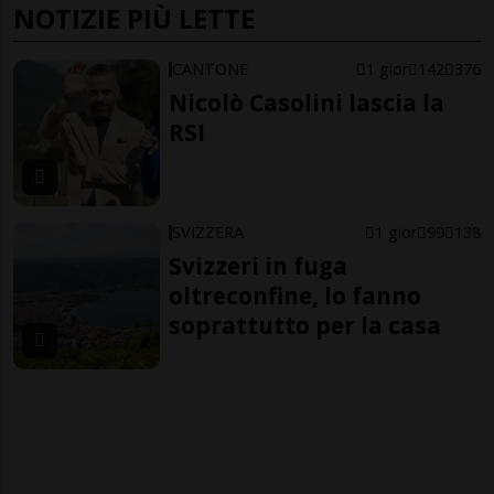
NOTIZIE PIÙ LETTE
CANTONE
1 gior
142
376
Nicolò Casolini lascia la
RSI
SVIZZERA
1 gior
99
138
Svizzeri in fuga
oltreconfine, lo fanno
soprattutto per la casa