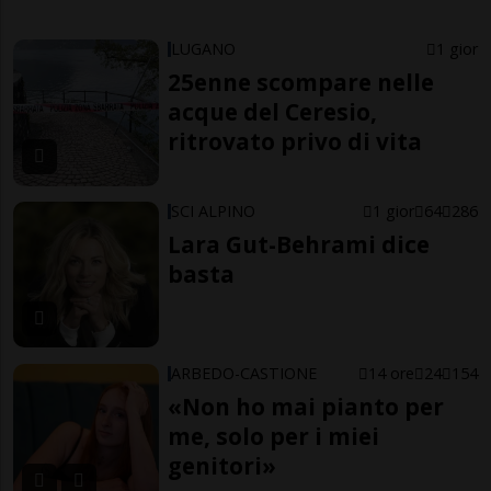
LUGANO
1 gior
25enne scompare nelle
acque del Ceresio,
ritrovato privo di vita
SCI ALPINO
1 gior
64
286
Lara Gut-Behrami dice
basta
ARBEDO-CASTIONE
14 ore
24
154
«Non ho mai pianto per
me, solo per i miei
genitori»