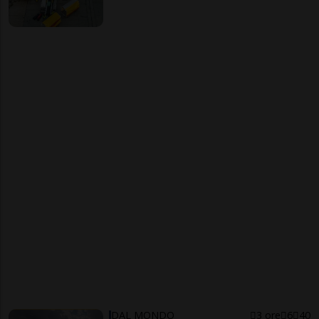
DAL MONDO
3 ore
6
40