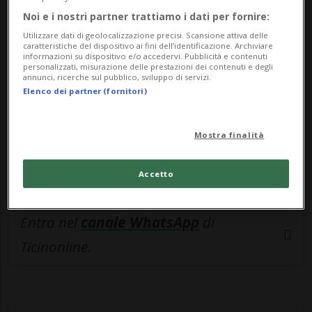
🔐 Sblocca il nostro archivio
Noi e i nostri partner trattiamo i dati per fornire:
esclusivo!
Utilizzare dati di geolocalizzazione precisi. Scansione attiva delle
caratteristiche del dispositivo ai fini dell’identificazione. Archiviare
Sottoscrivi un abbonamento
Archivio
per
informazioni su dispositivo e/o accedervi. Pubblicità e contenuti
personalizzati, misurazione delle prestazioni dei contenuti e degli
leggere questo articolo, oppure scegli
annunci, ricerche sul pubblico, sviluppo di servizi.
Elenco dei partner (fornitori)
MyTioAbo
per accedere all'archivio e
navigare su sito e app senza pubblicità.
Mostra finalità
ACCEDI
Accetto
Entra nel
canale WhatsApp
di
Ticinonline.