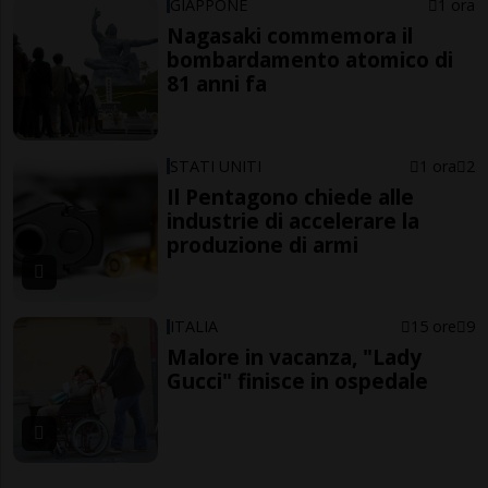
GIAPPONE
1 ora
Nagasaki commemora il
bombardamento atomico di
81 anni fa
STATI UNITI
1 ora
2
Il Pentagono chiede alle
industrie di accelerare la
produzione di armi
ITALIA
15 ore
9
Malore in vacanza, "Lady
Gucci" finisce in ospedale