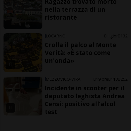
Ragazzo trovato morto
nella terrazza di un
ristorante
LOCARNO
1 gior
132
Crolla il palco al Monte
Verità: «È stato come
un'onda»
MEZZOVICO-VIRA
19 ore
113
252
Incidente in scooter per il
deputato leghista Andrea
Censi: positivo all’alcol
test