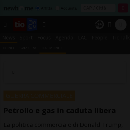
Affitta
Acquista
News
Sport
Focus
Agenda
LAC
People
TioTalk
TICINO
SVIZZERA
DAL MONDO
GUERRA COMMERCIALE
Petrolio e gas in caduta libera
La politica commerciale di Donald Trump,