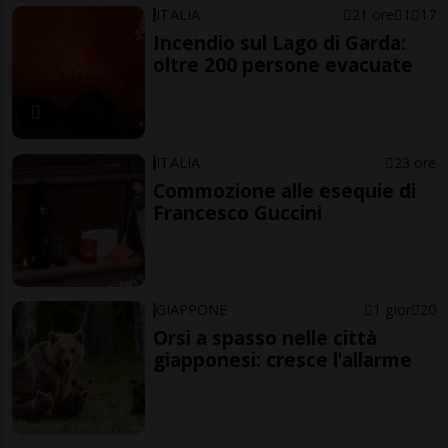
ITALIA
21 ore
1
17
Incendio sul Lago di Garda:
oltre 200 persone evacuate
ITALIA
23 ore
Commozione alle esequie di
Francesco Guccini
GIAPPONE
1 gior
20
Orsi a spasso nelle città
giapponesi: cresce l’allarme