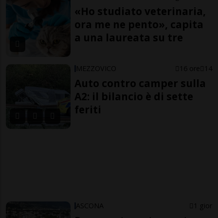
«Ho studiato veterinaria,
ora me ne pento», capita
a una laureata su tre
MEZZOVICO
16 ore
14
Auto contro camper sulla
A2: il bilancio è di sette
feriti
ASCONA
1 gior