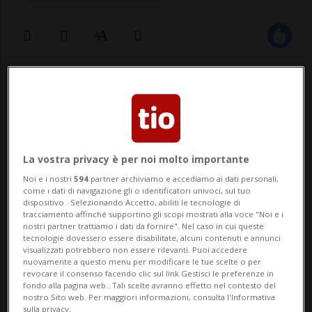
03 apr 2025 - 13:56
Aggiornamento 15:30
NEW YORK - Petrolio e gas sono in caduta
libera dopo i dazi americani. La politica
La vostra privacy è per noi molto importante
commerciale di Donald Trump, secondo gli
Noi e i nostri
594
partner archiviamo e accediamo ai dati personali,
analisti, avrà un forte impatto
come i dati di navigazione gli o identificatori univoci, sul tuo
dispositivo . Selezionando Accetto, abiliti le tecnologie di
sull'economia con il rischio di recessione.
tracciamento affinché supportino gli scopi mostrati alla voce "Noi e i
nostri partner trattiamo i dati da fornire". Nel caso in cui queste
tecnologie dovessero essere disabilitate, alcuni contenuti e annunci
Sul fronte del petrolio il Wti cede il 4,74% a
visualizzati potrebbero non essere rilevanti. Puoi accedere
nuovamente a questo menu per modificare le tue scelte o per
68...
revocare il consenso facendo clic sul link Gestisci le preferenze in
fondo alla pagina web.. Tali scelte avranno effetto nel contesto del
nostro Sito web. Per maggiori informazioni, consulta l'Informativa
sulla privacy.