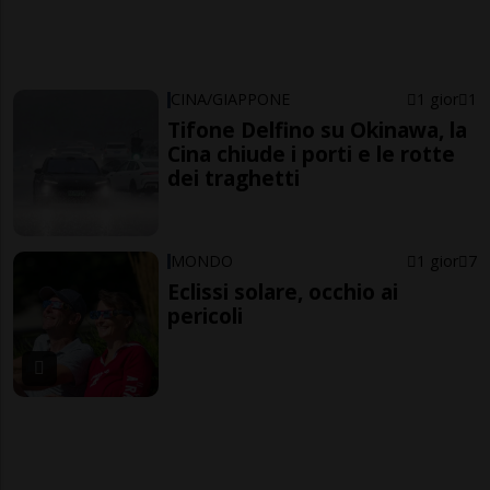
CINA/GIAPPONE
1 gior
1
Tifone Delfino su Okinawa, la
Cina chiude i porti e le rotte
dei traghetti
MONDO
1 gior
7
Eclissi solare, occhio ai
pericoli