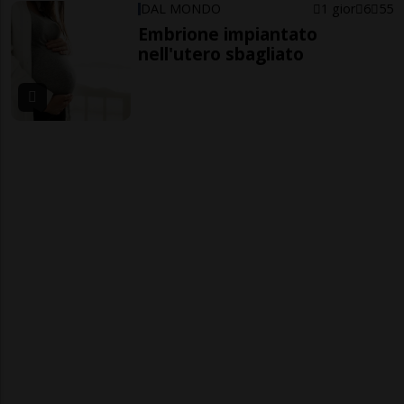
DAL MONDO
1 gior
6
55
Embrione impiantato
nell'utero sbagliato