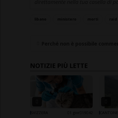
direttamente nella tua casella di p
libano
ministero
morti
raid
Perché non è possibile commen
NOTIZIE PIÙ LETTE
SVIZZERA
1 gior
19
42
CANTON