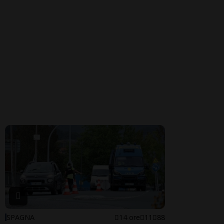
SPAGNA
14 ore
11
88