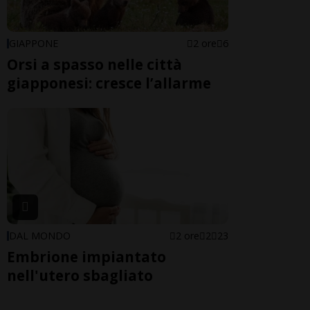
GIAPPONE
2 ore
6
Orsi a spasso nelle città
giapponesi: cresce l’allarme
DAL MONDO
2 ore
2
23
Embrione impiantato
nell'utero sbagliato