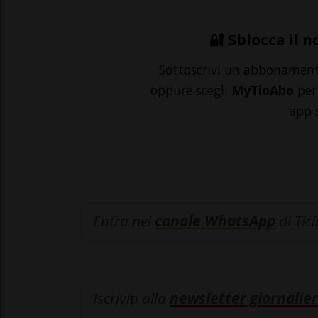
🔐 Sblocca il n
Sottoscrivi un abbonamen
oppure scegli
MyTioAbo
per 
app 
Entra nel
canale WhatsApp
di Tic
Iscriviti alla
newsletter giornalier