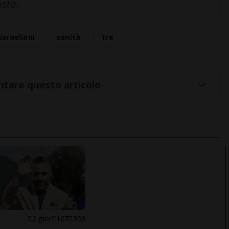
osta.
 israeliani
sanità
tre
tare questo articolo
E
2 gior
167
393