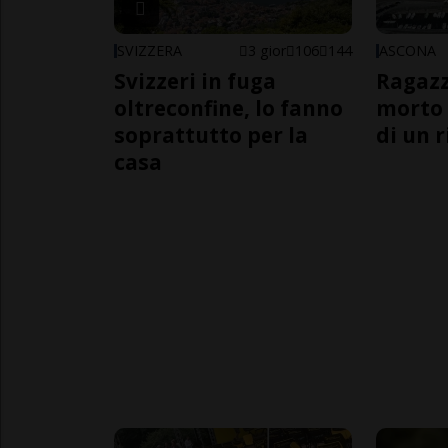
SVIZZERA
3 gior
106
144
ASCONA
Svizzeri in fuga
Ragazz
oltreconfine, lo fanno
morto 
soprattutto per la
di un 
casa