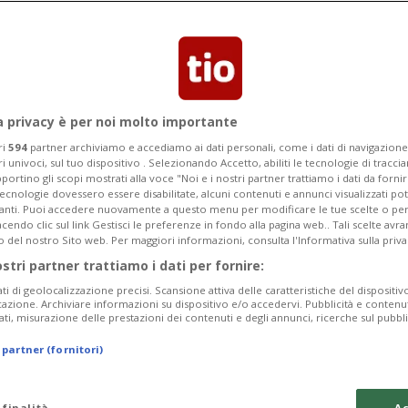
Sanità libanese.
a privacy è per noi molto importante
ri
594
partner archiviamo e accediamo ai dati personali, come i dati di navigazione 
ri univoci, sul tuo dispositivo . Selezionando Accetto, abiliti le tecnologie di tracc
portino gli scopi mostrati alla voce "Noi e i nostri partner trattiamo i dati da fornir
tecnologie dovessero essere disabilitate, alcuni contenuti e annunci visualizzati 
vanti. Puoi accedere nuovamente a questo menu per modificare le tue scelte o per
endo clic sul link Gestisci le preferenze in fondo alla pagina web.. Tali scelte avr
o del nostro Sito web. Per maggiori informazioni, consulta l'Informativa sulla priva
ostri partner trattiamo i dati per fornire:
ati di geolocalizzazione precisi. Scansione attiva delle caratteristiche del dispositivo 
icazione. Archiviare informazioni su dispositivo e/o accedervi. Pubblicità e contenu
ati, misurazione delle prestazioni dei contenuti e degli annunci, ricerche sul pubbl
 partner (fornitori)
 finalità
Ac