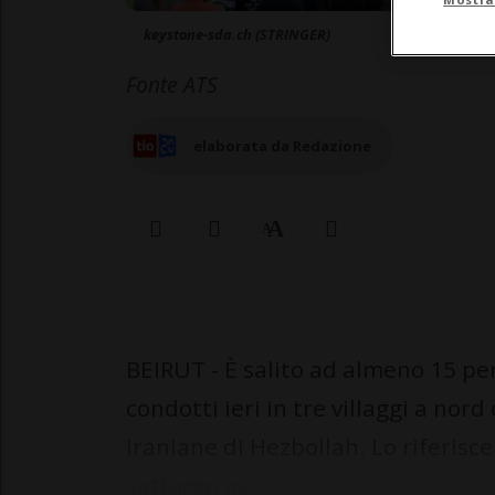
keystone-sda.ch (STRINGER)
Fonte ATS
elaborata da Redazione
BEIRUT - È salito ad almeno 15 pers
condotti ieri in tre villaggi a nord 
iraniane di Hezbollah. Lo riferisce
«attacco ne...