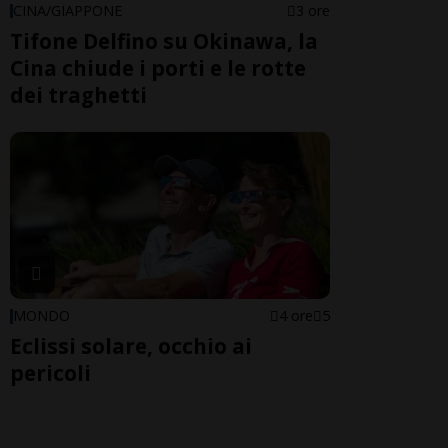
CINA/GIAPPONE
3 ore
Tifone Delfino su Okinawa, la
Cina chiude i porti e le rotte
dei traghetti
MONDO
4 ore
5
Eclissi solare, occhio ai
pericoli