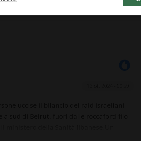
13 ott 2024 - 09:59
one uccise il bilancio dei raid israeliani
e a sud di Beirut, fuori dalle roccaforti filo-
 il ministero della Sanità libanese.Un