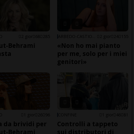
NO
2 gior
68
285
ARBEDO-CASTIONE
2 gior
24
155
ut-Behrami
«Non ho mai pianto
asta
per me, solo per i miei
genitori»
NO
1 gior
26
96
CONFINE
1 gior
46
81
a da brividi per
Controlli a tappeto
ut-Behrami
sui distributori di