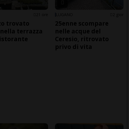
21 ore
LUGANO
2 gior
o trovato
25enne scompare
nella terrazza
nelle acque del
ristorante
Ceresio, ritrovato
privo di vita