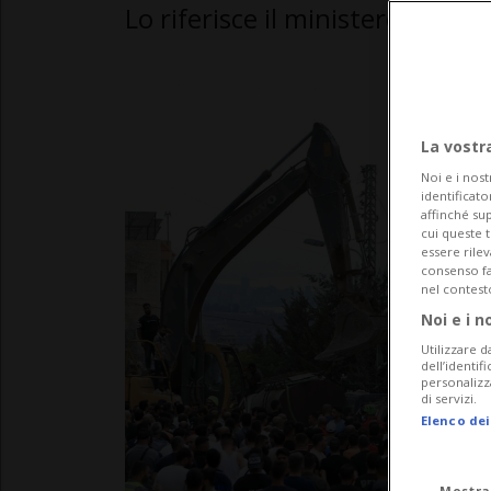
Lo riferisce il ministero della 
La vostr
Noi e i nost
identificato
affinché sup
cui queste 
essere rile
consenso fac
nel contest
Noi e i n
Utilizzare d
dell’identif
personalizz
di servizi.
Elenco dei
Mostra