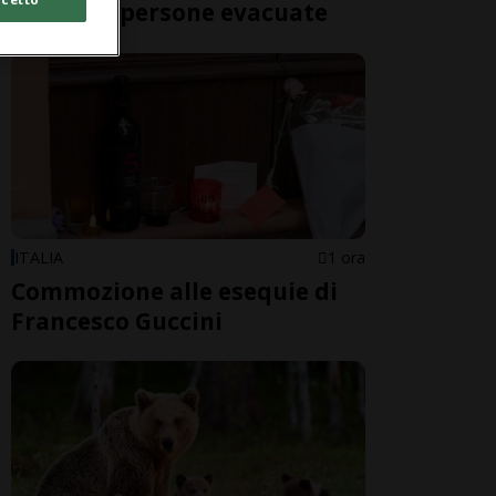
oltre 200 persone evacuate
ITALIA
1 ora
Commozione alle esequie di
Francesco Guccini