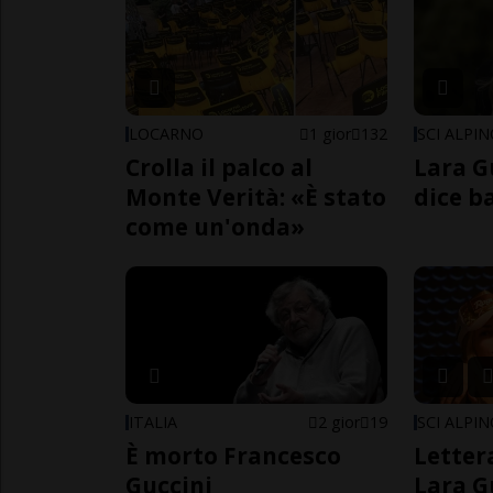
LOCARNO
1 gior
132
SCI ALPI
Crolla il palco al
Lara G
Monte Verità: «È stato
dice b
come un'onda»
ITALIA
2 gior
19
SCI ALPI
È morto Francesco
Letter
Guccini
Lara G