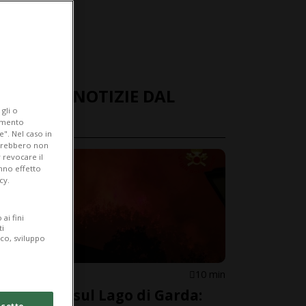
ULTIME NOTIZIE DAL
gli o
MONDO
iamento
e". Nel caso in
potrebbero non
 revocare il
anno effetto
cy.
ai fini
ti
ico, sviluppo
ITALIA
10 min
Incendio sul Lago di Garda:
cetto