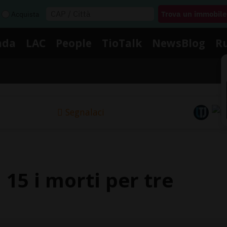
Acquista
nda
LAC
People
TioTalk
NewsBlog
R
Segnalaci
 15 i morti per tre