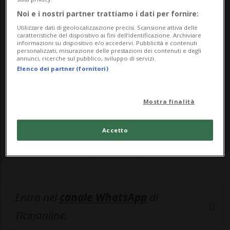
...
Noi e i nostri partner trattiamo i dati per fornire:
Utilizzare dati di geolocalizzazione precisi. Scansione attiva delle
🔐 Sblocca il nostro archivio
caratteristiche del dispositivo ai fini dell’identificazione. Archiviare
informazioni su dispositivo e/o accedervi. Pubblicità e contenuti
esclusivo!
personalizzati, misurazione delle prestazioni dei contenuti e degli
annunci, ricerche sul pubblico, sviluppo di servizi.
Elenco dei partner (fornitori)
Sottoscrivi un abbonamento
Archivio
per
leggere questo articolo, oppure scegli
MyTioAbo
per accedere all'archivio e
Mostra finalità
navigare su sito e app senza pubblicità.
Accetto
ACCEDI
Entra nel
canale WhatsApp
di
Ticinonline.