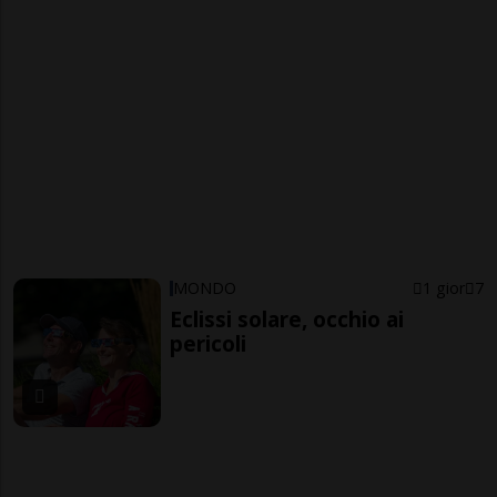
MONDO
1 gior
7
Eclissi solare, occhio ai
pericoli