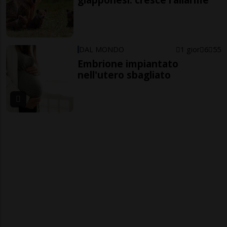
DAL MONDO
1 gior
6
55
Embrione impiantato
nell'utero sbagliato