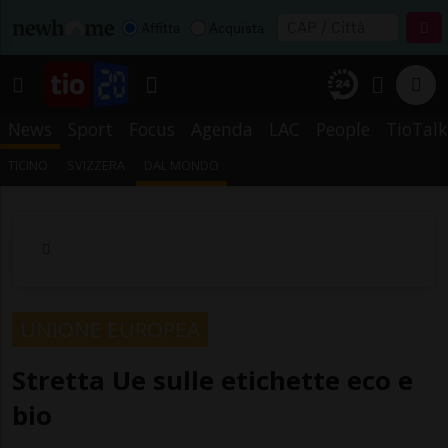
Affitta
Acquista
News
Sport
Focus
Agenda
LAC
People
TioTalk
TICINO
SVIZZERA
DAL MONDO
UNIONE EUROPEA
Stretta Ue sulle etichette eco e
bio