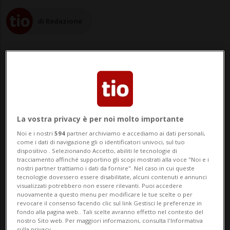
di Redazione
22 mar 2023 - 12:45
La vostra privacy è per noi molto importante
BRUXELLES - La Commissione europea
Noi e i nostri
594
partner archiviamo e accediamo ai dati personali,
lancia il suo piano contro il greenwashing:
come i dati di navigazione gli o identificatori univoci, sul tuo
dispositivo . Selezionando Accetto, abiliti le tecnologie di
le aziende europee saranno chiamate a
tracciamento affinché supportino gli scopi mostrati alla voce "Noi e i
nostri partner trattiamo i dati da fornire". Nel caso in cui queste
offrire prove scientifiche per garantire che
tecnologie dovessero essere disabilitate, alcuni contenuti e annunci
visualizzati potrebbero non essere rilevanti. Puoi accedere
le etichette eco, bio o a ridotta impronta
nuovamente a questo menu per modificare le tue scelte o per
revocare il consenso facendo clic sul link Gestisci le preferenze in
climatica sui loro prodotti siano veritiere,
fondo alla pagina web.. Tali scelte avranno effetto nel contesto del
nostro Sito web. Per maggiori informazioni, consulta l'Informativa
sulla privacy.