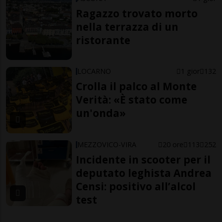
Ragazzo trovato morto
nella terrazza di un
ristorante
LOCARNO
1 gior
132
Crolla il palco al Monte
Verità: «È stato come
un'onda»
MEZZOVICO-VIRA
20 ore
113
252
Incidente in scooter per il
deputato leghista Andrea
Censi: positivo all’alcol
test