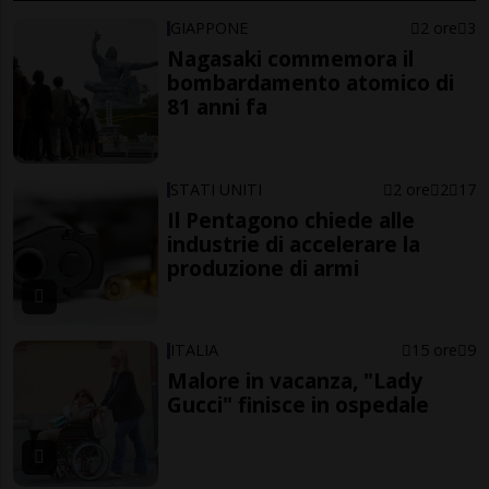
GIAPPONE
2 ore
3
Nagasaki commemora il
bombardamento atomico di
81 anni fa
STATI UNITI
2 ore
2
17
Il Pentagono chiede alle
industrie di accelerare la
produzione di armi
ITALIA
15 ore
9
Malore in vacanza, "Lady
Gucci" finisce in ospedale