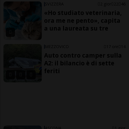
SVIZZERA
2 gior
22
46
«Ho studiato veterinaria,
ora me ne pento», capita
a una laureata su tre
MEZZOVICO
17 ore
14
Auto contro camper sulla
A2: il bilancio è di sette
feriti
ASCONA
1 gior