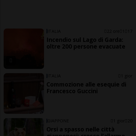
ITALIA
22 ore
1
17
Incendio sul Lago di Garda:
oltre 200 persone evacuate
ITALIA
1 gior
Commozione alle esequie di
Francesco Guccini
GIAPPONE
1 gior
20
Orsi a spasso nelle città
giapponesi: cresce l’allarme