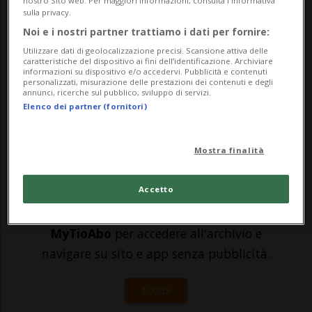
nostro Sito web. Per maggiori informazioni, consulta l'Informativa
sulla privacy.
miliardi di tonnellate e della grandezza
Noi e i nostri partner trattiamo i dati per fornire:
del canton Friburgo. Ma al contrario di
Utilizzare dati di geolocalizzazione precisi. Scansione attiva delle
caratteristiche del dispositivo ai fini dell’identificazione. Archiviare
quello che si potrebbe pensare, gli
informazioni su dispositivo e/o accedervi. Pubblicità e contenuti
personalizzati, misurazione delle prestazioni dei contenuti e degli
scienziati dichiarano ...
annunci, ricerche sul pubblico, sviluppo di servizi.
Elenco dei partner (fornitori)
🔐 Sblocca il nostro archivio
Mostra finalità
esclusivo!
Accetto
Sottoscrivi un abbonamento
Archivio
per
leggere questo articolo, oppure scegli
MyTioAbo
per accedere all'archivio e
navigare su sito e app senza pubblicità.
ACCEDI