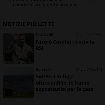
commentare questo articolo
NOTIZIE PIÙ LETTE
CANTONE
1 gior
146
379
Nicolò Casolini lascia la
RSI
SVIZZERA
1 gior
100
142
Svizzeri in fuga
oltreconfine, lo fanno
soprattutto per la casa