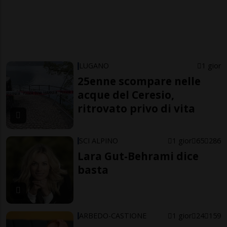
LUGANO
1 gior
25enne scompare nelle
acque del Ceresio,
ritrovato privo di vita
SCI ALPINO
1 gior
65
286
Lara Gut-Behrami dice
basta
ARBEDO-CASTIONE
1 gior
24
159