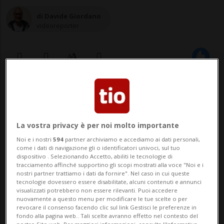
di Davide Giordano
videoreporter
26 gen 2023 - 12:18
La vostra privacy è per noi molto importante
Noi e i nostri
594
partner archiviamo e accediamo ai dati personali,
come i dati di navigazione gli o identificatori univoci, sul tuo
dispositivo . Selezionando Accetto, abiliti le tecnologie di
tracciamento affinché supportino gli scopi mostrati alla voce "Noi e i
nostri partner trattiamo i dati da fornire". Nel caso in cui queste
tecnologie dovessero essere disabilitate, alcuni contenuti e annunci
CAMBRIDGE - Nel video, l'enorme
visualizzati potrebbero non essere rilevanti. Puoi accedere
nuovamente a questo menu per modificare le tue scelte o per
spaccatura di una gigantesca lastra di
revocare il consenso facendo clic sul link Gestisci le preferenze in
fondo alla pagina web.. Tali scelte avranno effetto nel contesto del
ghiaccio in Antartide, del peso di 500