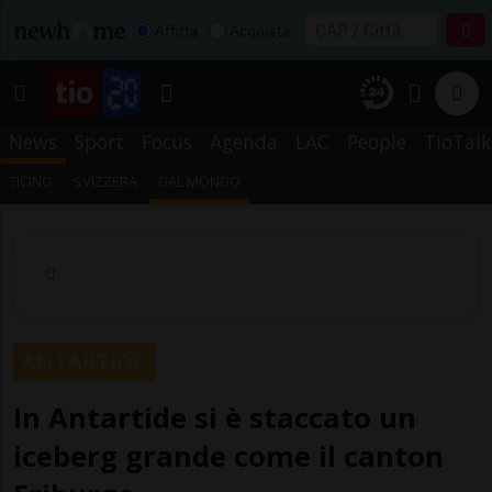
Affitta
Acquista
News
Sport
Focus
Agenda
LAC
People
TioTalk
TICINO
SVIZZERA
DAL MONDO
ANTARTIDE
In Antartide si è staccato un
iceberg grande come il canton