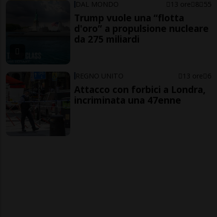
DAL MONDO
13 ore
8
55
Trump vuole una “flotta
d'oro” a propulsione nucleare
da 275 miliardi
REGNO UNITO
13 ore
6
Attacco con forbici a Londra,
incriminata una 47enne