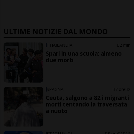
ULTIME NOTIZIE DAL MONDO
THAILANDIA
2 min
Spari in una scuola: almeno
due morti
SPAGNA
7 ore
2
Ceuta, salgono a 82 i migranti
morti tentando la traversata
a nuoto
STATI UNITI
8 ore
1
15