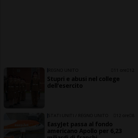
REGNO UNITO
11 ore
12
Stupri e abusi nel college
dell’esercito
STATI UNITI / REGNO UNITO
12 ore
8
EasyJet passa al fondo
americano Apollo per 6,23
miliardi di franchi