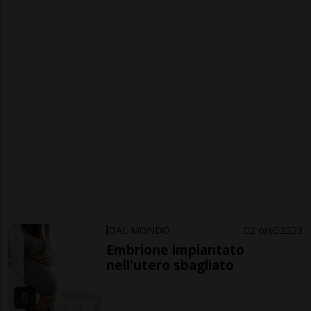
DAL MONDO
2 ore
2
23
Embrione impiantato
nell'utero sbagliato