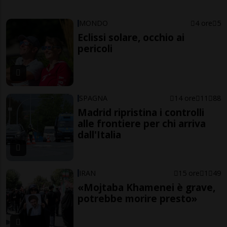
MONDO
4 ore
5
Eclissi solare, occhio ai
pericoli
SPAGNA
14 ore
11
88
Madrid ripristina i controlli
alle frontiere per chi arriva
dall'Italia
IRAN
15 ore
1
49
«Mojtaba Khamenei è grave,
potrebbe morire presto»