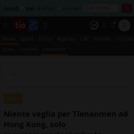
Affitta
Acquista
1
News
Sport
Focus
Agenda
LAC
People
TioTalk
TICINO
SVIZZERA
DAL MONDO
CINA
Niente veglia per Tienanmen ad
Hong Kong, solo