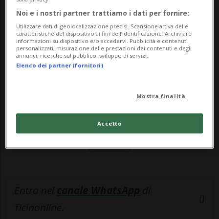
clamore, dopo l'a...
Noi e i nostri partner trattiamo i dati per fornire:
Utilizzare dati di geolocalizzazione precisi. Scansione attiva delle
🔐 Sblocca il nostro archivio
caratteristiche del dispositivo ai fini dell’identificazione. Archiviare
informazioni su dispositivo e/o accedervi. Pubblicità e contenuti
personalizzati, misurazione delle prestazioni dei contenuti e degli
esclusivo!
annunci, ricerche sul pubblico, sviluppo di servizi.
Elenco dei partner (fornitori)
Sottoscrivi un abbonamento
Archivio
per
leggere questo articolo, oppure scegli
Mostra finalità
MyTioAbo
per accedere all'archivio e
navigare su sito e app senza pubblicità.
Accetto
ACCEDI
Entra nel
canale WhatsApp
di
Ticinonline.