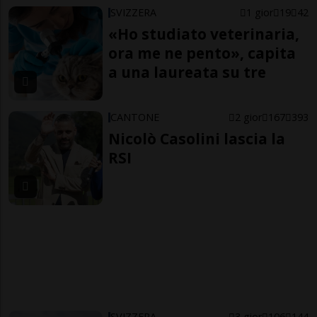
SVIZZERA
1 gior
19
42
«Ho studiato veterinaria,
ora me ne pento», capita
a una laureata su tre
CANTONE
2 gior
167
393
Nicolò Casolini lascia la
RSI
SVIZZERA
3 gior
106
144