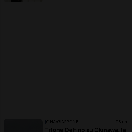
CINA/GIAPPONE
3 ore
Tifone Delfino su Okinawa, la