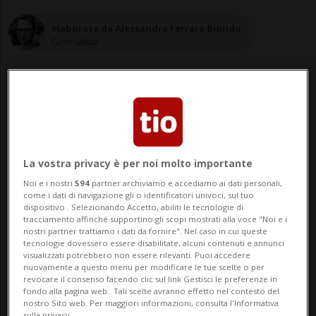
elaborata da Alessandra Ferrara Biondo
Giornalista
04 giu 2022 - 11:40
La vostra privacy è per noi molto importante
HONG KONG - Niente commemorazioni
Noi e i nostri
594
partner archiviamo e accediamo ai dati personali,
pubbliche a Hong Kong per il 33esimo
come i dati di navigazione gli o identificatori univoci, sul tuo
dispositivo . Selezionando Accetto, abiliti le tecnologie di
anniversario della sanguinosa repressione
tracciamento affinché supportino gli scopi mostrati alla voce "Noi e i
nostri partner trattiamo i dati da fornire". Nel caso in cui queste
in piazza Tienanmen. I cittadini dell'ex
tecnologie dovessero essere disabilitate, alcuni contenuti e annunci
visualizzati potrebbero non essere rilevanti. Puoi accedere
colonia britannica sono stati costretti a
nuovamente a questo menu per modificare le tue scelte o per
revocare il consenso facendo clic sul link Gestisci le preferenze in
farlo in modo privato e senza troppo
fondo alla pagina web.. Tali scelte avranno effetto nel contesto del
nostro Sito web. Per maggiori informazioni, consulta l'Informativa
sulla privacy.