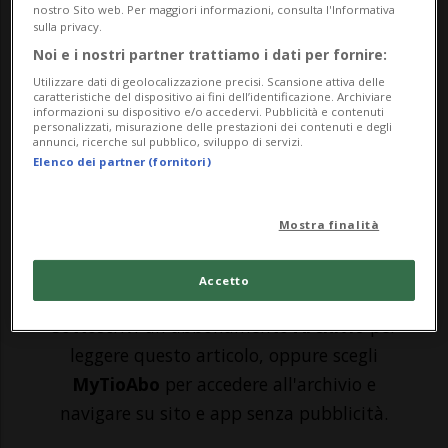
Viareggio del 29 giugno del 2009, che costò
nostro Sito web. Per maggiori informazioni, consulta l'Informativa
sulla privacy.
la vita a 32 persone, avrebbe potuto
Noi e i nostri partner trattiamo i dati per fornire:
essere evitata da una corretta
Utilizzare dati di geolocalizzazione precisi. Scansione attiva delle
caratteristiche del dispositivo ai fini dell’identificazione. Archiviare
manutenzione del carro, che invece
informazioni su dispositivo e/o accedervi. Pubblicità e contenuti
personalizzati, misurazione delle prestazioni dei contenuti e degli
annunci, ricerche sul pubblico, sviluppo di servizi.
sarebbe stata omessa in modo
Elenco dei partner (fornitori)
sistematico. Così i g...
Mostra finalità
🔐 Sblocca il nostro archivio
esclusivo!
Accetto
Sottoscrivi un abbonamento
Archivio
per
leggere questo articolo, oppure scegli
MyTioAbo
per accedere all'archivio e
navigare su sito e app senza pubblicità.