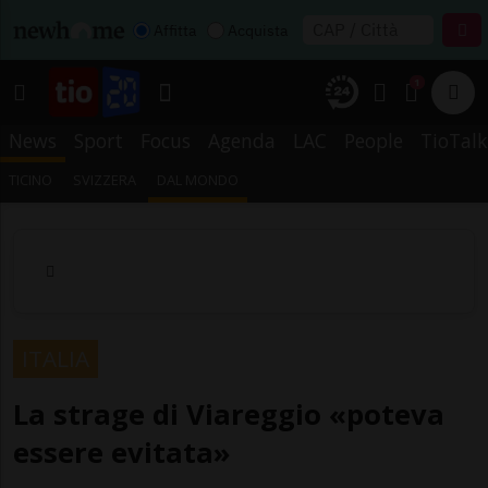
Affitta
Acquista
1
News
Sport
Focus
Agenda
LAC
People
TioTalk
TICINO
SVIZZERA
DAL MONDO
ITALIA
La strage di Viareggio «poteva
essere evitata»