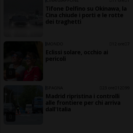
CINA/GIAPPONE
11 ore
1
Tifone Delfino su Okinawa, la
Cina chiude i porti e le rotte
dei traghetti
MONDO
12 ore
7
Eclissi solare, occhio ai
pericoli
SPAGNA
23 ore
12
99
Madrid ripristina i controlli
alle frontiere per chi arriva
dall'Italia