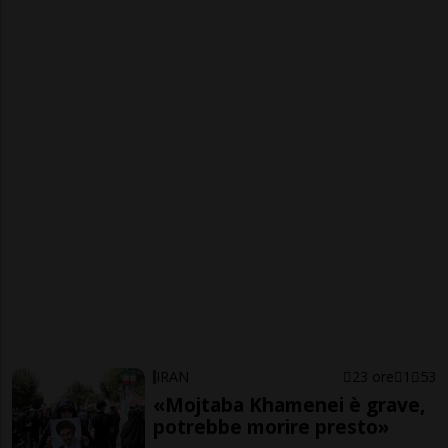
IRAN
23 ore
1
53
«Mojtaba Khamenei è grave,
potrebbe morire presto»