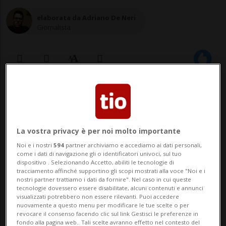
elaborata da Adriano De Neri
Giornalista
06 set 2021 - 21:20
5
Il 29 giugno 2009 morirono 32
La vostra privacy è per noi molto importante
persone. Lo scorso 8 gennaio undici
Noi e i nostri
594
partner archiviamo e accediamo ai dati personali,
come i dati di navigazione gli o identificatori univoci, sul tuo
persone sono state condannate per
dispositivo . Selezionando Accetto, abiliti le tecnologie di
tracciamento affinché supportino gli scopi mostrati alla voce "Noi e i
disastro ferroviario colposo.
nostri partner trattiamo i dati da fornire". Nel caso in cui queste
tecnologie dovessero essere disabilitate, alcuni contenuti e annunci
visualizzati potrebbero non essere rilevanti. Puoi accedere
nuovamente a questo menu per modificare le tue scelte o per
VIAREGGIO - La strage alla stazione di
revocare il consenso facendo clic sul link Gestisci le preferenze in
fondo alla pagina web.. Tali scelte avranno effetto nel contesto del