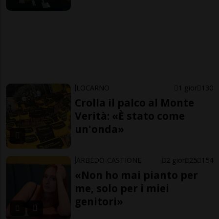
LOCARNO
1 gior
130
Crolla il palco al Monte
Verità: «È stato come
un'onda»
ARBEDO-CASTIONE
2 gior
25
154
«Non ho mai pianto per
me, solo per i miei
genitori»