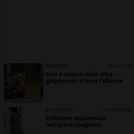
GIAPPONE
10 ore
16
Orsi a spasso nelle città
giapponesi: cresce l’allarme
DAL MONDO
10 ore
6
48
Embrione impiantato
nell'utero sbagliato