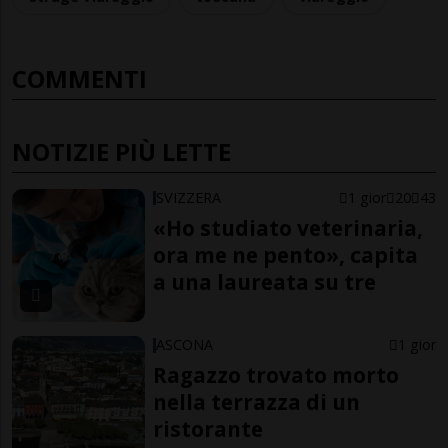
COMMENTI
NOTIZIE PIÙ LETTE
SVIZZERA
1 gior
20
43
«Ho studiato veterinaria,
ora me ne pento», capita
a una laureata su tre
ASCONA
1 gior
Ragazzo trovato morto
nella terrazza di un
ristorante