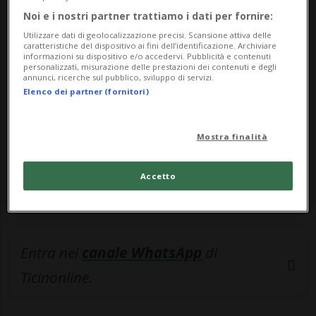
Noi e i nostri partner trattiamo i dati per fornire:
🔐 Sblocca il nostro archivio
Utilizzare dati di geolocalizzazione precisi. Scansione attiva delle
caratteristiche del dispositivo ai fini dell’identificazione. Archiviare
esclusivo!
informazioni su dispositivo e/o accedervi. Pubblicità e contenuti
personalizzati, misurazione delle prestazioni dei contenuti e degli
annunci, ricerche sul pubblico, sviluppo di servizi.
Sottoscrivi un abbonamento
Archivio
per
Elenco dei partner (fornitori)
leggere questo articolo, oppure scegli
MyTioAbo
per accedere all'archivio e
Mostra finalità
navigare su sito e app senza pubblicità.
Accetto
ACCEDI
Entra nel
canale WhatsApp
di
Ticinonline.