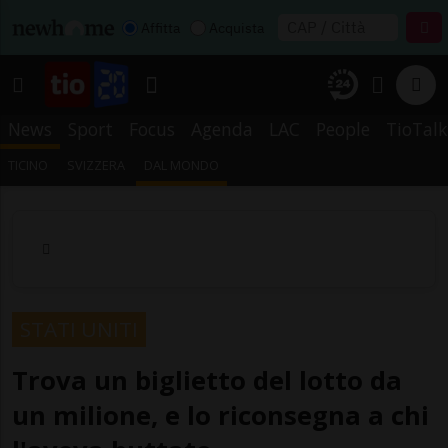
Affitta
Acquista
News
Sport
Focus
Agenda
LAC
People
TioTalk
TICINO
SVIZZERA
DAL MONDO
STATI UNITI
Trova un biglietto del lotto da
un milione, e lo riconsegna a chi