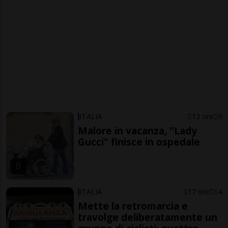
ITALIA
13 ore
9
Malore in vacanza, "Lady
Gucci" finisce in ospedale
ITALIA
17 ore
14
Mette la retromarcia e
travolge deliberatamente un