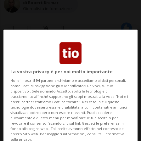
di Robert Krcmar
Giornalista in formazione
25 mag 2021 - 23:00
1
SOUTHWICK - Una donna del
La vostra privacy è per noi molto importante
Massachusetts che ha accidentalmente
Noi e i nostri
594
partner archiviamo e accediamo ai dati personali,
come i dati di navigazione gli o identificatori univoci, sul tuo
buttato via un biglietto della lotteria
dispositivo . Selezionando Accetto, abiliti le tecnologie di
tracciamento affinché supportino gli scopi mostrati alla voce "Noi e i
vincente (da 1 milione di dollari), ha
nostri partner trattiamo i dati da fornire". Nel caso in cui queste
tecnologie dovessero essere disabilitate, alcuni contenuti e annunci
potuto comunque godere della sua vincita
visualizzati potrebbero non essere rilevanti. Puoi accedere
nuovamente a questo menu per modificare le tue scelte o per
grazie alla generosità e/o onestà dei
revocare il consenso facendo clic sul link Gestisci le preferenze in
fondo alla pagina web.. Tali scelte avranno effetto nel contesto del
proprietari del...
nostro Sito web. Per maggiori informazioni, consulta l'Informativa
sulla privacy.