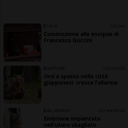
ITALIA
22 ore
Commozione alle esequie di
Francesco Guccini
GIAPPONE
22 ore
20
Orsi a spasso nelle città
giapponesi: cresce l’allarme
DAL MONDO
23 ore
6
53
Embrione impiantato
nell'utero sbagliato