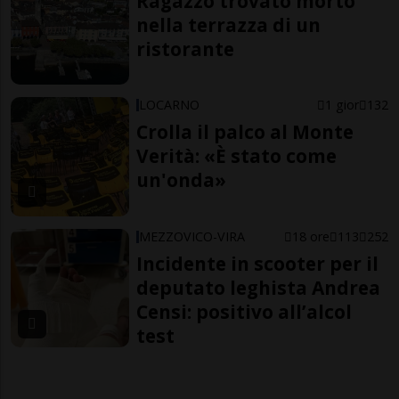
Ragazzo trovato morto
nella terrazza di un
ristorante
LOCARNO
1 gior
132
Crolla il palco al Monte
Verità: «È stato come
un'onda»
MEZZOVICO-VIRA
18 ore
113
252
Incidente in scooter per il
deputato leghista Andrea
Censi: positivo all’alcol
test