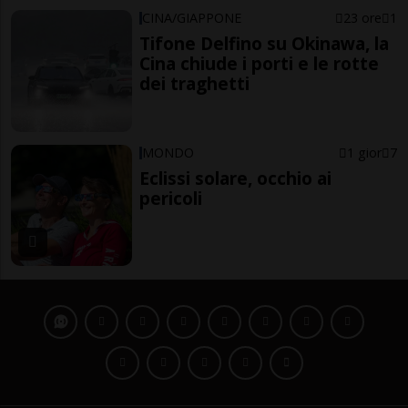
CINA/GIAPPONE
23 ore
1
Tifone Delfino su Okinawa, la
Cina chiude i porti e le rotte
dei traghetti
MONDO
1 gior
7
Eclissi solare, occhio ai
pericoli