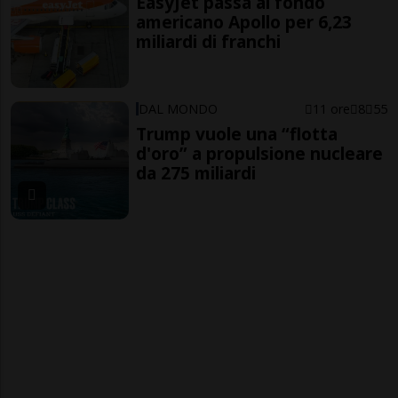
EasyJet passa al fondo
americano Apollo per 6,23
miliardi di franchi
DAL MONDO
11 ore
8
55
Trump vuole una “flotta
d'oro” a propulsione nucleare
da 275 miliardi