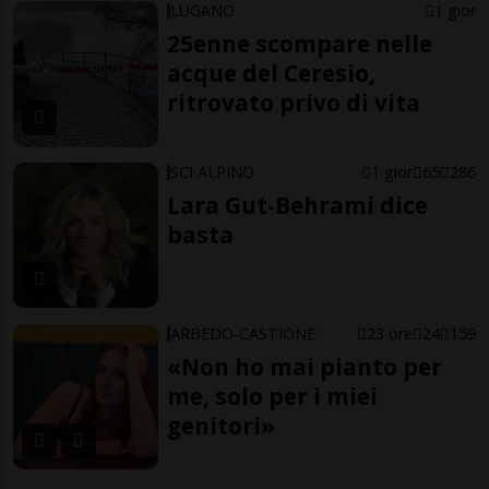
LUGANO
1 gior
25enne scompare nelle
acque del Ceresio,
ritrovato privo di vita
SCI ALPINO
1 gior
65
286
Lara Gut-Behrami dice
basta
ARBEDO-CASTIONE
23 ore
24
159
«Non ho mai pianto per
me, solo per i miei
genitori»