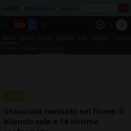
Affitta
Acquista
News
Sport
Focus
Agenda
LAC
People
TioTalk
TICINO
SVIZZERA
DAL MONDO
INDIA
Ghiacciaio rovinato nel fiume: il
bilancio sale a 14 vittime