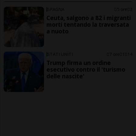
SPAGNA
5 ore
2
Ceuta, salgono a 82 i migranti
morti tentando la traversata
a nuoto
STATI UNITI
7 ore
1
14
Trump firma un ordine
esecutivo contro il 'turismo
delle nascite'