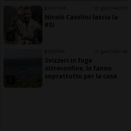
CANTONE
1 gior
146
379
Nicolò Casolini lascia la
RSI
SVIZZERA
1 gior
100
142
Svizzeri in fuga
oltreconfine, lo fanno
soprattutto per la casa