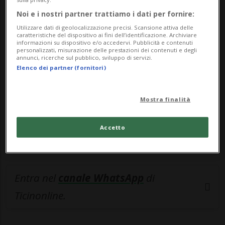
Noi e i nostri partner trattiamo i dati per fornire:
🔐 Sblocca il nostro archivio
Utilizzare dati di geolocalizzazione precisi. Scansione attiva delle
esclusivo!
caratteristiche del dispositivo ai fini dell’identificazione. Archiviare
informazioni su dispositivo e/o accedervi. Pubblicità e contenuti
personalizzati, misurazione delle prestazioni dei contenuti e degli
Sottoscrivi un abbonamento
Archivio
per
annunci, ricerche sul pubblico, sviluppo di servizi.
Elenco dei partner (fornitori)
leggere questo articolo, oppure scegli
MyTioAbo
per accedere all'archivio e
navigare su sito e app senza pubblicità.
Mostra finalità
ACCEDI
Accetto
Entra nel
canale WhatsApp
di
Ticinonline.