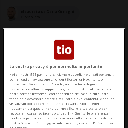
elaborata da Dario Ornaghi
Giornalista
08 feb 2021 - 08:00
Aggiornamento 08:16
La vostra privacy è per noi molto importante
DEHRADUN - In India è salito ad almeno
Noi e i nostri
594
partner archiviamo e accediamo ai dati personali,
quattordici morti e 125 dispersi il bilancio
come i dati di navigazione gli o identificatori univoci, sul tuo
dispositivo . Selezionando Accetto, abiliti le tecnologie di
del crollo di un costone di ghiacciaio
tracciamento affinché supportino gli scopi mostrati alla voce "Noi e i
nostri partner trattiamo i dati da fornire". Nel caso in cui queste
himalayano, che precipitando in un fiume
tecnologie dovessero essere disabilitate, alcuni contenuti e annunci
visualizzati potrebbero non essere rilevanti. Puoi accedere
ha provocato un'alluvione. «Finora un
nuovamente a questo menu per modificare le tue scelte o per
revocare il consenso facendo clic sul link Gestisci le preferenze in
totale di quindici persone &eg...
fondo alla pagina web.. Tali scelte avranno effetto nel contesto del
nostro Sito web. Per maggiori informazioni, consulta l'Informativa
sulla privacy.