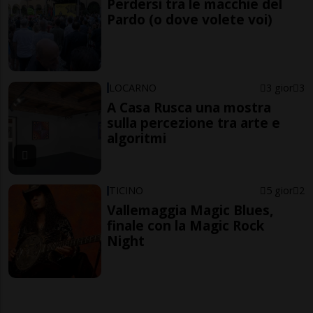
Perdersi tra le macchie del
Pardo (o dove volete voi)
LOCARNO
3 gior
3
A Casa Rusca una mostra
sulla percezione tra arte e
algoritmi
TICINO
5 gior
2
Vallemaggia Magic Blues,
finale con la Magic Rock
Night