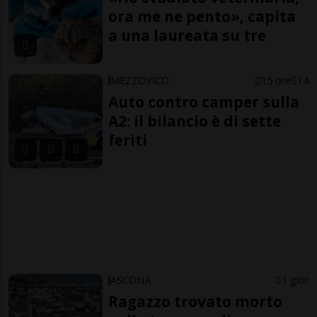
ora me ne pento», capita
a una laureata su tre
MEZZOVICO
15 ore
14
Auto contro camper sulla
A2: il bilancio è di sette
feriti
ASCONA
1 gior
Ragazzo trovato morto