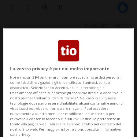
15 ago 2021 - 08:00
MENDRISIO - Una serata immersi fra i
vigneti del Mendrisiotto, con vista
mozzafiato sull’intera regione, musica dal
La vostra privacy è per noi molto importante
vivo e un imperdibile percorso
Noi e i nostri
594
partner archiviamo e accediamo ai dati personali,
come i dati di navigazione gli o identificatori univoci, sul tuo
enogastronomico. È quanto propone
dispositivo . Selezionando Accetto, abiliti le tecnologie di
tracciamento affinché supportino gli scopi mostrati alla voce "Noi e i
sabato 21 agosto dalle 18 l’associazione
nostri partner trattiamo i dati da fornire". Nel caso in cui queste
tecnologie dovessero essere disabilitate, alcuni contenuti e annunci
Cà...
visualizzati potrebbero non essere rilevanti. Puoi accedere
nuovamente a questo menu per modificare le tue scelte o per
revocare il consenso facendo clic sul link Gestisci le preferenze in
fondo alla pagina web.. Tali scelte avranno effetto nel contesto del
🔐 Sblocca il nostro archivio
nostro Sito web. Per maggiori informazioni, consulta l'Informativa
sulla privacy.