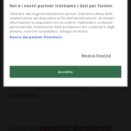
esclusivo!
Noi e i nostri partner trattiamo i dati per fornire:
Sottoscrivi un abbonamento
Archivio
per
Utilizzare dati di geolocalizzazione precisi. Scansione attiva delle
caratteristiche del dispositivo ai fini dell’identificazione. Archiviare
leggere questo articolo, oppure scegli
informazioni su dispositivo e/o accedervi. Pubblicità e contenuti
personalizzati, misurazione delle prestazioni dei contenuti e degli
MyTioAbo
per accedere all'archivio e
annunci, ricerche sul pubblico, sviluppo di servizi.
Elenco dei partner (fornitori)
navigare su sito e app senza pubblicità.
Mostra finalità
ACCEDI
Accetto
Entra nel
canale WhatsApp
di
Ticinonline.
Iscriviti alla
newsletter giornaliera di