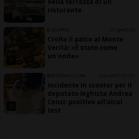
nella terrazza di un
ristorante
LOCARNO
1 gior
132
Crolla il palco al Monte
Verità: «È stato come
un'onda»
MEZZOVICO-VIRA
18 ore
113
251
Incidente in scooter per il
deputato leghista Andrea
Censi: positivo all’alcol
test