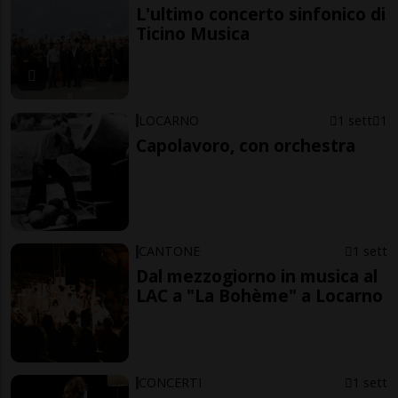
L'ultimo concerto sinfonico di
Ticino Musica
LOCARNO
1 sett
1
Capolavoro, con orchestra
CANTONE
1 sett
Dal mezzogiorno in musica al
LAC a "La Bohème" a Locarno
CONCERTI
1 sett