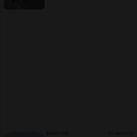
CANTONE
1 sett
1
2