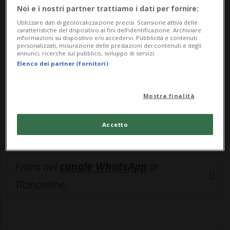
🔐 Sblocca il nostro archivio
Noi e i nostri partner trattiamo i dati per fornire:
esclusivo!
Utilizzare dati di geolocalizzazione precisi. Scansione attiva delle
caratteristiche del dispositivo ai fini dell’identificazione. Archiviare
informazioni su dispositivo e/o accedervi. Pubblicità e contenuti
Sottoscrivi un abbonamento
Archivio
per
personalizzati, misurazione delle prestazioni dei contenuti e degli
annunci, ricerche sul pubblico, sviluppo di servizi.
leggere questo articolo, oppure scegli
Elenco dei partner (fornitori)
MyTioAbo
per accedere all'archivio e
navigare su sito e app senza pubblicità.
Mostra finalità
ACCEDI
Accetto
Entra nel
canale WhatsApp
di
Ticinonline.