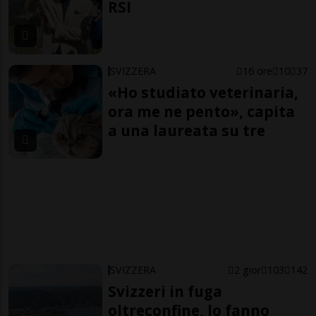
RSI
SVIZZERA
16 ore
10
37
«Ho studiato veterinaria,
ora me ne pento», capita
a una laureata su tre
SVIZZERA
2 gior
103
142
Svizzeri in fuga
oltreconfine, lo fanno