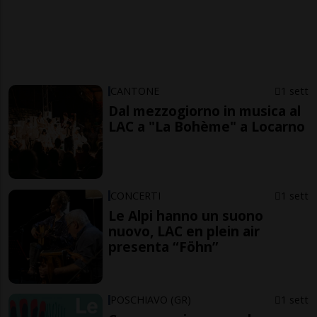
CANTONE
1 sett
Dal mezzogiorno in musica al
LAC a "La Bohème" a Locarno
CONCERTI
1 sett
Le Alpi hanno un suono
nuovo, LAC en plein air
presenta “Föhn”
POSCHIAVO (GR)
1 sett