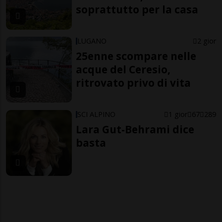
soprattutto per la casa
LUGANO
2 gior
25enne scompare nelle
acque del Ceresio,
ritrovato privo di vita
SCI ALPINO
1 gior
67
289
Lara Gut-Behrami dice
basta