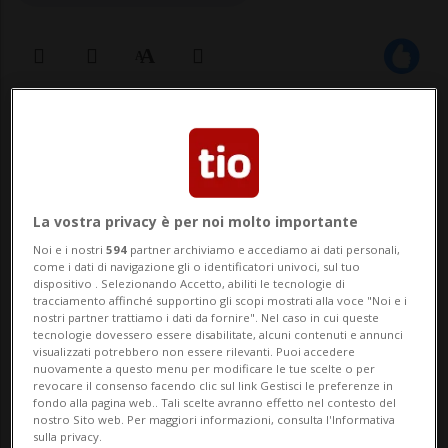
26 set 2024 - 12:00
BIASCA - Il Teatro Tan di Biasca si appresta
a riaccendere i riflettori con la sua
La vostra privacy è per noi molto importante
attesissima Rassegna Autunnale 2024.
Noi e i nostri
594
partner archiviamo e accediamo ai dati personali,
come i dati di navigazione gli o identificatori univoci, sul tuo
Questo spazio artistico, noto per la sua
dispositivo . Selezionando Accetto, abiliti le tecnologie di
tracciamento affinché supportino gli scopi mostrati alla voce "Noi e i
atmosfera intima e vibrante, propone ogni
nostri partner trattiamo i dati da fornire". Nel caso in cui queste
tecnologie dovessero essere disabilitate, alcuni contenuti e annunci
anno due rassegne, una in autunno e una
visualizzati potrebbero non essere rilevanti. Puoi accedere
nuovamente a questo menu per modificare le tue scelte o per
in prim...
revocare il consenso facendo clic sul link Gestisci le preferenze in
fondo alla pagina web.. Tali scelte avranno effetto nel contesto del
nostro Sito web. Per maggiori informazioni, consulta l'Informativa
sulla privacy.