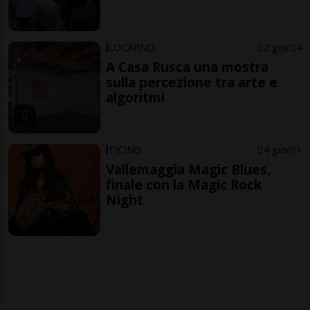
LOCARNO
2 gior
4
A Casa Rusca una mostra
sulla percezione tra arte e
algoritmi
TICINO
4 gior
1
Vallemaggia Magic Blues,
finale con la Magic Rock
Night