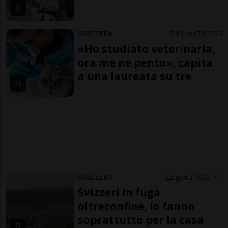
SVIZZERA
19 ore
10
35
«Ho studiato veterinaria,
ora me ne pento», capita
a una laureata su tre
SVIZZERA
2 gior
103
141
Svizzeri in fuga
oltreconfine, lo fanno
soprattutto per la casa