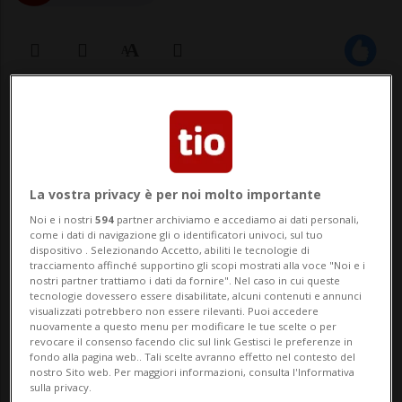
05 set 2025 - 10:30
LOCARNO - "La Cache" (Il nascondiglio) di
Lionel Baier esce nei cinema della Svizzera
La vostra privacy è per noi molto importante
italiana giovedì prossimo. Presentata in
Noi e i nostri
594
partner archiviamo e accediamo ai dati personali,
come i dati di navigazione gli o identificatori univoci, sul tuo
prima mondiale alla Berlinale a febbraio,
dispositivo . Selezionando Accetto, abiliti le tecnologie di
tracciamento affinché supportino gli scopi mostrati alla voce "Noi e i
la commedia ripercorre i fatti del maggio
nostri partner trattiamo i dati da fornire". Nel caso in cui queste
tecnologie dovessero essere disabilitate, alcuni contenuti e annunci
visualizzati potrebbero non essere rilevanti. Puoi accedere
1968 con, fra i protagonisti, un Chris...
nuovamente a questo menu per modificare le tue scelte o per
revocare il consenso facendo clic sul link Gestisci le preferenze in
fondo alla pagina web.. Tali scelte avranno effetto nel contesto del
🔐 Sblocca il nostro archivio
nostro Sito web. Per maggiori informazioni, consulta l'Informativa
sulla privacy.