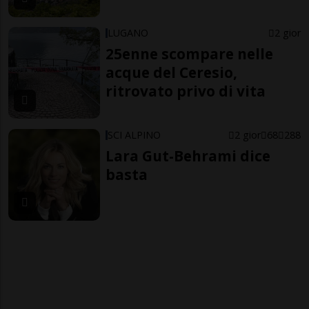
LUGANO
2 gior
25enne scompare nelle
acque del Ceresio,
ritrovato privo di vita
SCI ALPINO
2 gior
68
288
Lara Gut-Behrami dice
basta