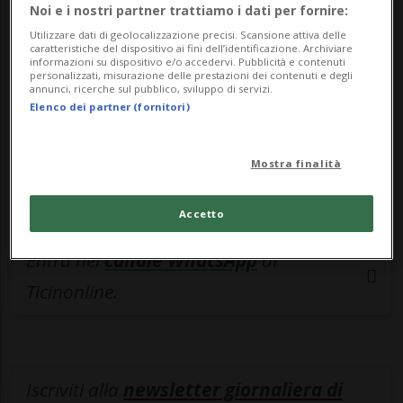
esclusivo!
Noi e i nostri partner trattiamo i dati per fornire:
Utilizzare dati di geolocalizzazione precisi. Scansione attiva delle
Sottoscrivi un abbonamento
Archivio
per
caratteristiche del dispositivo ai fini dell’identificazione. Archiviare
informazioni su dispositivo e/o accedervi. Pubblicità e contenuti
leggere questo articolo, oppure scegli
personalizzati, misurazione delle prestazioni dei contenuti e degli
annunci, ricerche sul pubblico, sviluppo di servizi.
MyTioAbo
per accedere all'archivio e
Elenco dei partner (fornitori)
navigare su sito e app senza pubblicità.
Mostra finalità
ACCEDI
Accetto
Entra nel
canale WhatsApp
di
Ticinonline.
Iscriviti alla
newsletter giornaliera di