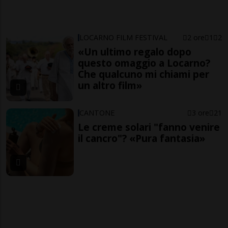
LOCARNO FILM FESTIVAL
2 ore
1
2
«Un ultimo regalo dopo
questo omaggio a Locarno?
Che qualcuno mi chiami per
un altro film»
CANTONE
3 ore
21
Le creme solari "fanno venire
il cancro"? «Pura fantasia»