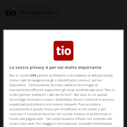
di Cronaca Ticino
03 ago 2025 - 21:45
Aggiornamento 22:31
LUGANO - Il pestaggio alla pensilina del
La vostra privacy è per noi molto importante
Noi e i nostri
594
partner archiviamo e accediamo ai dati personali,
primo agosto ha suscitato nuovi
come i dati di navigazione gli o identificatori univoci, sul tuo
dispositivo . Selezionando Accetto, abiliti le tecnologie di
interrogativi sulla sicurezza a Lugano, in
tracciamento affinché supportino gli scopi mostrati alla voce "Noi e i
nostri partner trattiamo i dati da fornire". Nel caso in cui queste
particolar modo in alcune zone e in alcune
tecnologie dovessero essere disabilitate, alcuni contenuti e annunci
visualizzati potrebbero non essere rilevanti. Puoi accedere
ore. La Municipale Karin Valenzano Rossi è
nuovamente a questo menu per modificare le tue scelte o per
revocare il consenso facendo clic sul link Gestisci le preferenze in
convinta che non sia solo un problema di
fondo alla pagina web.. Tali scelte avranno effetto nel contesto del
nostro Sito web. Per maggiori informazioni, consulta l'Informativa