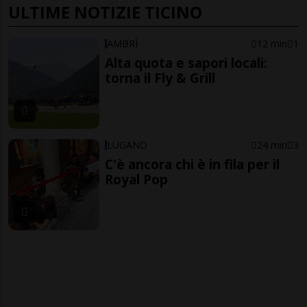
ULTIME NOTIZIE TICINO
AMBRÌ
12 min
1
Alta quota e sapori locali:
torna il Fly & Grill
LUGANO
24 min
3
C'è ancora chi è in fila per il
Royal Pop