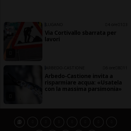
LUGANO
4 ore
1
3
Via Cortivallo sbarrata per
lavori
ARBEDO-CASTIONE
6 ore
8
11
Arbedo-Castione invita a
risparmiare acqua: «Usatela
con la massima parsimonia»