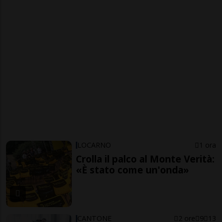
LOCARNO
1 ora
Crolla il palco al Monte Verità:
«È stato come un'onda»
CANTONE
2 ore
9
13