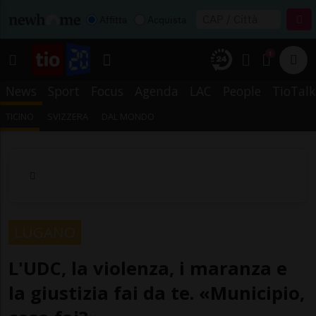
Affitta
Acquista
1
News
Sport
Focus
Agenda
LAC
People
TioTalk
TICINO
SVIZZERA
DAL MONDO
LUGANO
L'UDC, la violenza, i maranza e
la giustizia fai da te. «Municipio,