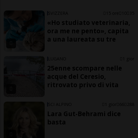
SVIZZERA
15 ore
10
35
«Ho studiato veterinaria,
ora me ne pento», capita
a una laureata su tre
LUGANO
1 gior
25enne scompare nelle
acque del Ceresio,
ritrovato privo di vita
SCI ALPINO
1 gior
66
288
Lara Gut-Behrami dice
basta