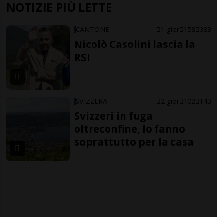
NOTIZIE PIÙ LETTE
CANTONE
1 gior
158
383
Nicolò Casolini lascia la
RSI
SVIZZERA
2 gior
102
143
Svizzeri in fuga
oltreconfine, lo fanno
soprattutto per la casa