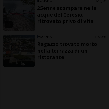
LUGANO
2 gior
25enne scompare nelle
acque del Ceresio,
ritrovato privo di vita
ASCONA
13 ore
Ragazzo trovato morto
nella terrazza di un
ristorante