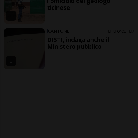
l'omicidio del geologo
ticinese
CANTONE
10 ore
1
7
DISTI, indaga anche il
Ministero pubblico