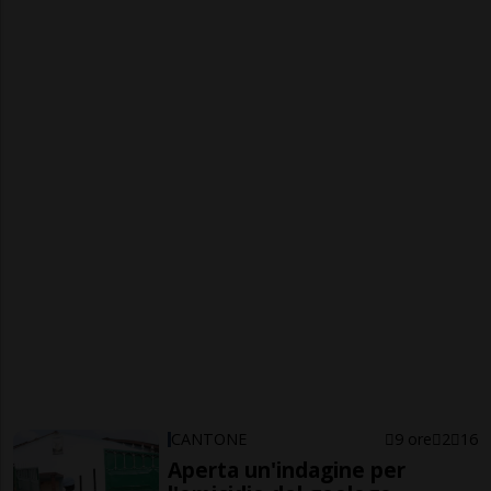
CANTONE
9 ore
2
16
Aperta un'indagine per