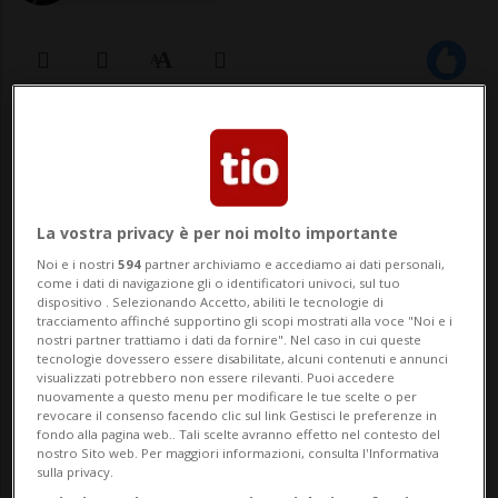
12 apr 2023 - 14:58
1
BELLINZONA - È in arrivo una proposta
alternativa sulla suddivisione dei seggi
La vostra privacy è per noi molto importante
Noi e i nostri
594
partner archiviamo e accediamo ai dati personali,
nelle Commissioni parlamentari ticinesi.
come i dati di navigazione gli o identificatori univoci, sul tuo
dispositivo . Selezionando Accetto, abiliti le tecnologie di
Lo ha annunciato quest'oggi l'Ufficio
tracciamento affinché supportino gli scopi mostrati alla voce "Noi e i
nostri partner trattiamo i dati da fornire". Nel caso in cui queste
presidenziale del Gran Consiglio, che dopo
tecnologie dovessero essere disabilitate, alcuni contenuti e annunci
visualizzati potrebbero non essere rilevanti. Puoi accedere
essersi riunito e aver valutato ulteriorm...
nuovamente a questo menu per modificare le tue scelte o per
revocare il consenso facendo clic sul link Gestisci le preferenze in
fondo alla pagina web.. Tali scelte avranno effetto nel contesto del
nostro Sito web. Per maggiori informazioni, consulta l'Informativa
🔐 Sblocca il nostro archivio
sulla privacy.