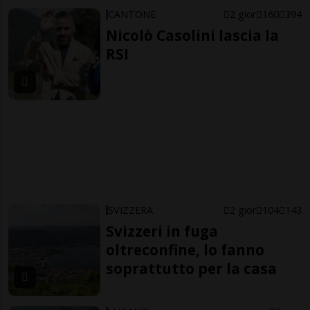
CANTONE
2 gior
160
394
Nicolò Casolini lascia la
RSI
SVIZZERA
2 gior
104
143
Svizzeri in fuga
oltreconfine, lo fanno
soprattutto per la casa