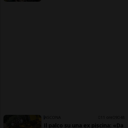
ASCONA
11 ore
9
48
Il palco su una ex piscina: «Da