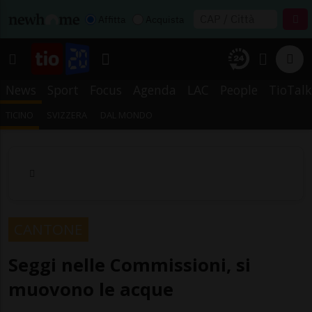
Affitta
Acquista
News
Sport
Focus
Agenda
LAC
People
TioTalk
TICINO
SVIZZERA
DAL MONDO
CANTONE
Seggi nelle Commissioni, si
muovono le acque