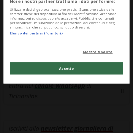
esclusivo!
Noi e i nostri partner trattiamo i dati per fornire:
Utilizzare dati di geolocalizzazione precisi. Scansione attiva delle
Sottoscrivi un abbonamento
Archivio
per
caratteristiche del dispositivo ai fini dell’identificazione. Archiviare
informazioni su dispositivo e/o accedervi. Pubblicità e contenuti
leggere questo articolo, oppure scegli
personalizzati, misurazione delle prestazioni dei contenuti e degli
annunci, ricerche sul pubblico, sviluppo di servizi.
MyTioAbo
per accedere all'archivio e
Elenco dei partner (fornitori)
navigare su sito e app senza pubblicità.
Mostra finalità
ACCEDI
Accetto
Entra nel
canale WhatsApp
di
Ticinonline.
Iscriviti alla
newsletter giornaliera di