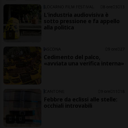
LOCARNO FILM FESTIVAL
8 ore
3
13
L'industria audiovisiva è
sotto pressione e fa appello
alla politica
ASCONA
9 ore
27
Cedimento del palco,
«avviata una verifica interna»
CANTONE
9 ore
11
18
Febbre da eclissi alle stelle:
occhiali introvabili