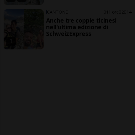
CANTONE
11 ore
2
14
Anche tre coppie ticinesi
nell'ultima edizione di
SchweizExpress