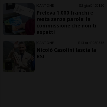
CANTONE
2 gior
45
120
Preleva 1.000 franchi e
resta senza parole: la
commissione che non ti
aspetti
CANTONE
13 ore
98
335
Nicolò Casolini lascia la
RSI