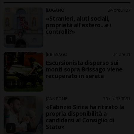
LUGANO
4 ore
1
7
«Stranieri, aiuti sociali,
proprietà all'estero...e i
controlli?»
BRISSAGO
4 ore
1
Escursionista disperso sui
monti sopra Brissago viene
recuperato in serata
CANTONE
5 ore
30
91
«Fabrizio Sirica ha ritirato la
propria disponibilità a
candidarsi al Consiglio di
Stato»