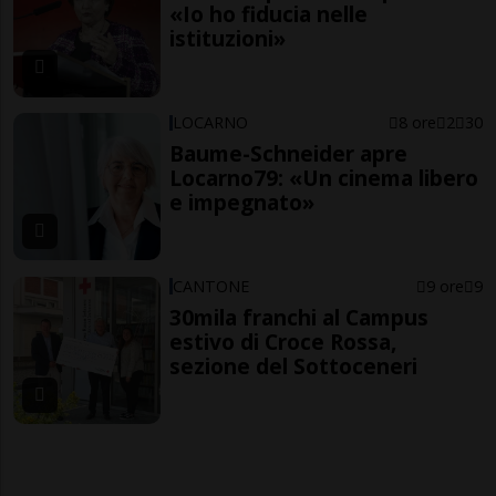
«Io ho fiducia nelle
istituzioni»
LOCARNO
8 ore
2
30
Baume-Schneider apre
Locarno79: «Un cinema libero
e impegnato»
CANTONE
9 ore
9
30mila franchi al Campus
estivo di Croce Rossa,
sezione del Sottoceneri