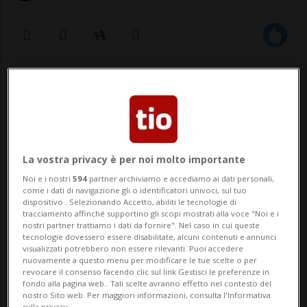
09 giu 2021 - 16:28
5
Le ditte che hanno chiuso in tutta la
Svizzera, nello stesso periodo, sono
La vostra privacy è per noi molto importante
state 1634.
Noi e i nostri
594
partner archiviamo e accediamo ai dati personali,
come i dati di navigazione gli o identificatori univoci, sul tuo
dispositivo . Selezionando Accetto, abiliti le tecnologie di
tracciamento affinché supportino gli scopi mostrati alla voce "Noi e i
LUGANO / ZURIGO - I fallimenti aziendali
nostri partner trattiamo i dati da fornire". Nel caso in cui queste
tecnologie dovessero essere disabilitate, alcuni contenuti e annunci
sono in crescita in Svizzera e ancora di più
visualizzati potrebbero non essere rilevanti. Puoi accedere
nuovamente a questo menu per modificare le tue scelte o per
in Ticino: lo indicano i dati pubblicati oggi
revocare il consenso facendo clic sul link Gestisci le preferenze in
fondo alla pagina web.. Tali scelte avranno effetto nel contesto del
dalla società di informazioni economiche
nostro Sito web. Per maggiori informazioni, consulta l'Informativa
sulla privacy.