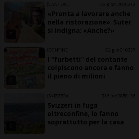
CANTONE
2 gior
207
212
«Pronta a lavorare anche
nella ristorazione». Suter
si indigna: «Anche?»
CONFINE
2 gior
10
37
I "furbetti" del contante
colpiscono ancora e fanno
il pieno di milioni
SVIZZERA
16 ore
85
136
Svizzeri in fuga
oltreconfine, lo fanno
soprattutto per la casa