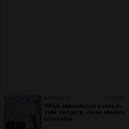
LAVERTEZZO
10 ore
59
Rifiuti abbandonati e caos in
Valle Verzasca: «Sono rimasta
scioccata»