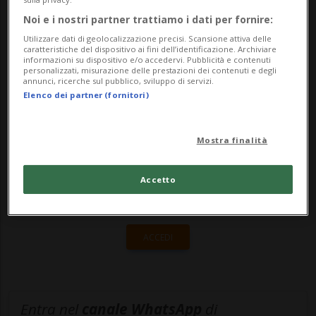
Bisnode D&B, che mette anche in luce
Noi e i nostri partner trattiamo i dati per fornire:
come il 2021 si appres...
Utilizzare dati di geolocalizzazione precisi. Scansione attiva delle
caratteristiche del dispositivo ai fini dell’identificazione. Archiviare
informazioni su dispositivo e/o accedervi. Pubblicità e contenuti
personalizzati, misurazione delle prestazioni dei contenuti e degli
🔐 Sblocca il nostro archivio
annunci, ricerche sul pubblico, sviluppo di servizi.
Elenco dei partner (fornitori)
esclusivo!
Sottoscrivi un abbonamento
Archivio
per
Mostra finalità
leggere questo articolo, oppure scegli
MyTioAbo
per accedere all'archivio e
Accetto
navigare su sito e app senza pubblicità.
ACCEDI
Entra nel
canale WhatsApp
di