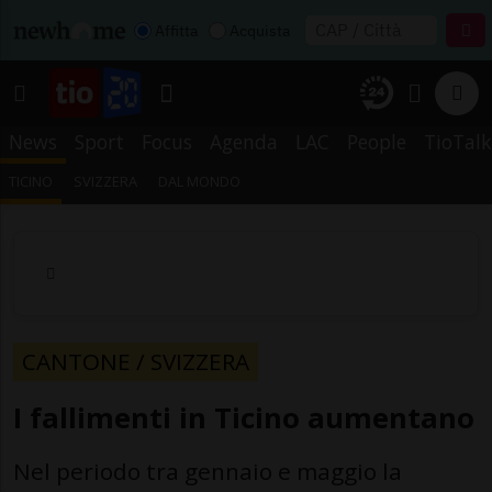
Affitta
Acquista
News
Sport
Focus
Agenda
LAC
People
TioTalk
TICINO
SVIZZERA
DAL MONDO
CANTONE / SVIZZERA
I fallimenti in Ticino aumentano
Nel periodo tra gennaio e maggio la