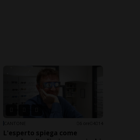
CANTONE
6 ore
4
14
L'esperto spiega come