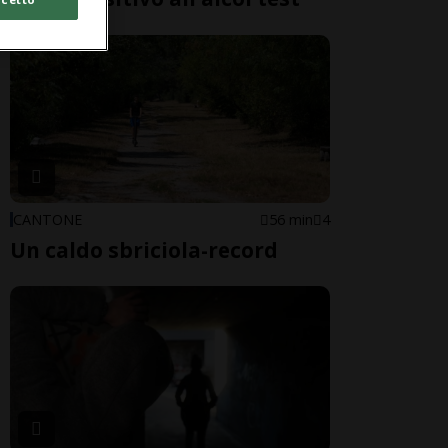
CANTONE
56 min
4
Un caldo sbriciola-record