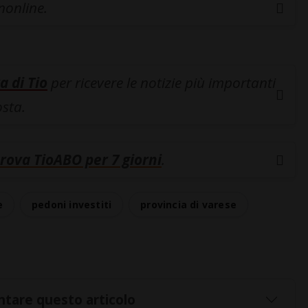
inonline.
a di Tio
per ricevere le notizie più importanti
osta.
rova TioABO per 7 giorni
.
e
pedoni investiti
provincia di varese
tare questo articolo