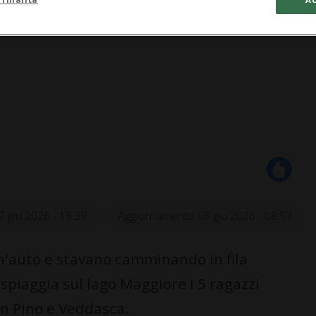
7 giu 2026 - 18:39
Aggiornamento 08 giu 2026 - 08:57
n'auto e stavano camminando in fila
spiaggia sul lago Maggiore i 5 ragazzi
on Pino e Veddasca.