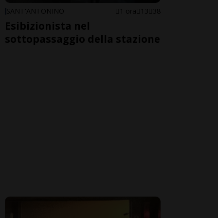
SANT'ANTONINO
1 ora
13
38
Esibizionista nel
sottopassaggio della stazione