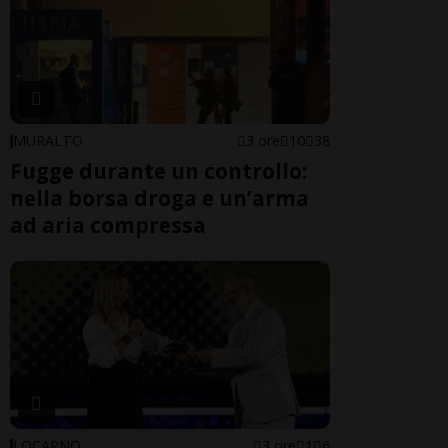
MURALTO
3 ore
10
38
Fugge durante un controllo:
nella borsa droga e un’arma
ad aria compressa
LOCARNO
3 ore
1
6