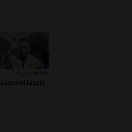
E
3 gior
168
395
Casolini lascia