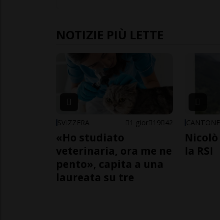
NOTIZIE PIÙ LETTE
SVIZZERA
1 gior
19
42
CANTON
«Ho studiato
Nicolò 
veterinaria, ora me ne
la RSI
pento», capita a una
laureata su tre