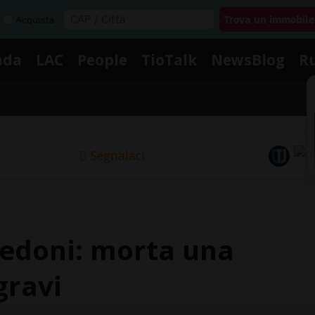
Acquista
nda
LAC
People
TioTalk
NewsBlog
R
Segnalaci
pedoni: morta una
gravi