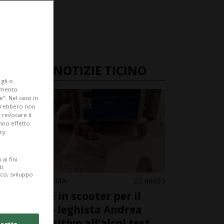
ULTIME NOTIZIE TICINO
gli o
iamento
e". Nel caso in
potrebbero non
 revocare il
anno effetto
cy.
ai fini
ti
ico, sviluppo
MEZZOVICO-VIRA
5 min
3
Incidente in scooter per il
deputato leghista Andrea
Censi: positivo all’alcol test
cetto