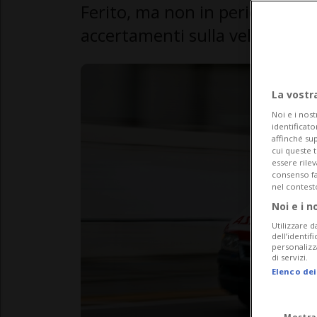
Ferito, ma non in pericolo di v
accertamenti sulla velocità del
La vostr
Noi e i nost
identificato
affinché sup
cui queste 
essere rile
consenso fac
nel contest
Noi e i n
Utilizzare d
dell’identif
personalizz
di servizi.
Elenco dei
Mostra