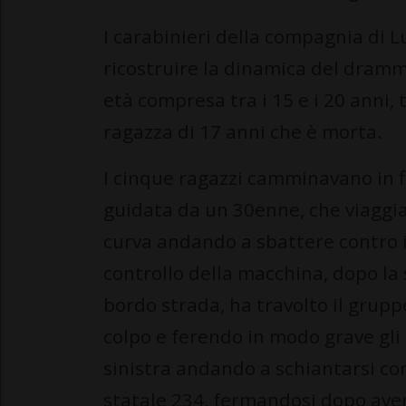
I carabinieri della compagnia di L
ricostruire la dinamica del dramm
età compresa tra i 15 e i 20 anni, t
ragazza di 17 anni che è morta.
I cinque ragazzi camminavano in f
guidata da un 30enne, che viaggia
curva andando a sbattere contro il
controllo della macchina, dopo la 
bordo strada, ha travolto il grupp
colpo e ferendo in modo grave gli 
sinistra andando a schiantarsi con
statale 234, fermandosi dopo aver