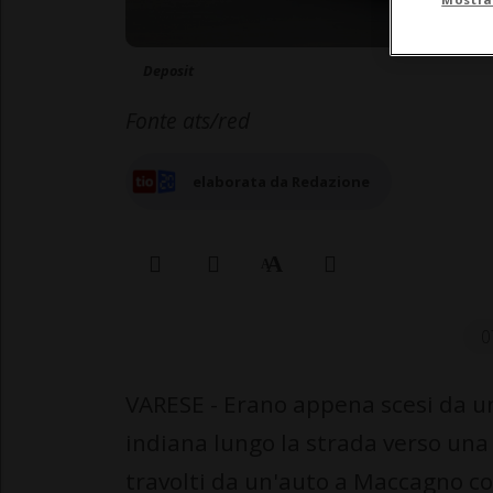
Deposit
Fonte ats/red
elaborata da Redazione
0
VARESE - Erano appena scesi da u
indiana lungo la strada verso una 
travolti da un'auto a Maccagno c