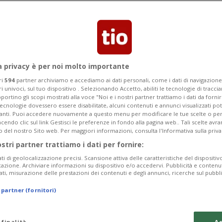
ita anche l'automobilista. Sono in corso
l'auto.
a privacy è per noi molto importante
ri
594
partner archiviamo e accediamo ai dati personali, come i dati di navigazione 
ri univoci, sul tuo dispositivo . Selezionando Accetto, abiliti le tecnologie di tracc
portino gli scopi mostrati alla voce "Noi e i nostri partner trattiamo i dati da fornir
tecnologie dovessero essere disabilitate, alcuni contenuti e annunci visualizzati 
vanti. Puoi accedere nuovamente a questo menu per modificare le tue scelte o per
endo clic sul link Gestisci le preferenze in fondo alla pagina web.. Tali scelte avr
o del nostro Sito web. Per maggiori informazioni, consulta l'Informativa sulla priva
ostri partner trattiamo i dati per fornire:
ati di geolocalizzazione precisi. Scansione attiva delle caratteristiche del dispositivo 
icazione. Archiviare informazioni su dispositivo e/o accedervi. Pubblicità e contenu
ati, misurazione delle prestazioni dei contenuti e degli annunci, ricerche sul pubbl
 partner (fornitori)
 finalità
Ac