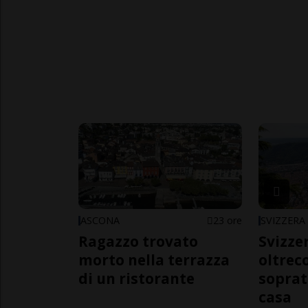
ASCONA
23 ore
SVIZZERA
Ragazzo trovato
Svizzer
morto nella terrazza
oltrec
di un ristorante
soprat
casa