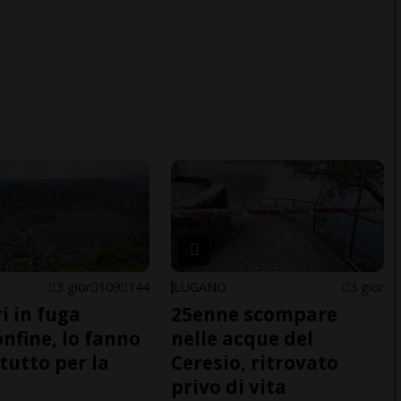
3 gior
109
144
LUGANO
3 gior
i in fuga
25enne scompare
onfine, lo fanno
nelle acque del
tutto per la
Ceresio, ritrovato
privo di vita