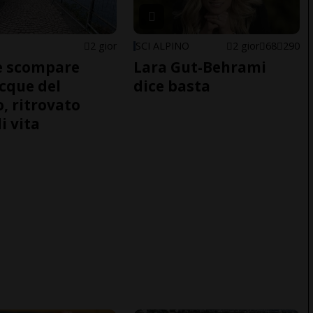
2 gior
SCI ALPINO
2 gior
68
290
e scompare
Lara Gut-Behrami
acque del
dice basta
o, ritrovato
i vita