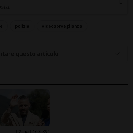
osta.
le
polizia
videosorveglianza
tare questo articolo
E
2 gior
160
394