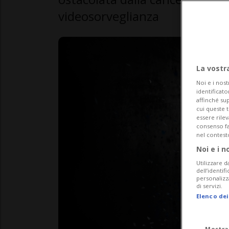
videosorveglianza
La vostr
Noi e i nost
identificato
affinché sup
cui queste 
essere rile
consenso fac
nel contest
Noi e i n
Utilizzare d
dell’identif
personalizz
di servizi.
Elenco dei
Mostra