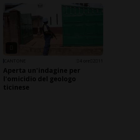
CANTONE
4 ore
2
11
Aperta un'indagine per
l'omicidio del geologo
ticinese