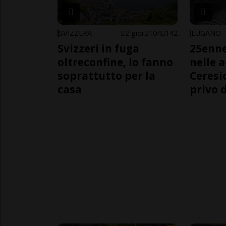
SVIZZERA
2 gior
104
142
LUGANO
Svizzeri in fuga
25enn
oltreconfine, lo fanno
nelle 
soprattutto per la
Ceresi
casa
privo d