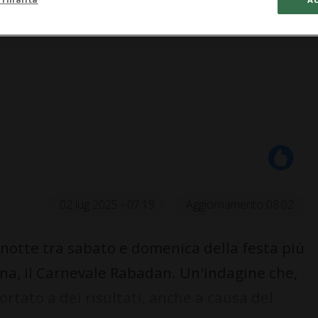
02 lug 2025 - 07:19
Aggiornamento 08:02
notte tra sabato e domenica della festa più
na, il Carnevale Rabadan. Un'indagine che,
rtato a dei risultati, anche a causa del