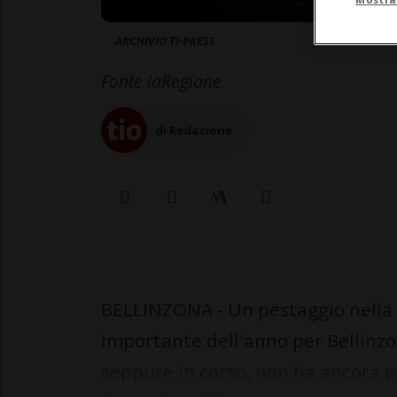
ARCHIVIO TI-PRESS
Fonte laRegione
di Redazione
BELLINZONA - Un pestaggio nella 
importante dell'anno per Bellinzo
seppure in corso, non ha ancora po