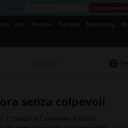
Acquista
nda
LAC
People
TioTalk
NewsBlog
R
Segnalaci
ora senza colpevoli
el 2 marzo al Carnevale è stata
 delle immagini delle telecamere di