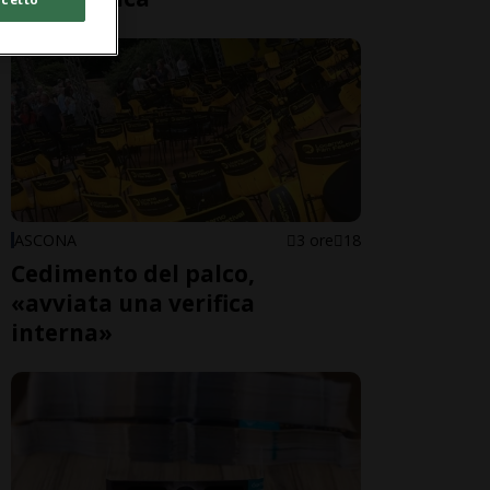
ASCONA
3 ore
18
Cedimento del palco,
«avviata una verifica
interna»