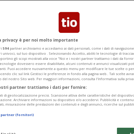
a privacy è per noi molto importante
ri
594
partner archiviamo e accediamo ai dati personali, come i dati di navigazione 
ri univoci, sul tuo dispositivo . Selezionando Accetto, abiliti le tecnologie di tracc
portino gli scopi mostrati alla voce "Noi e i nostri partner trattiamo i dati da fornir
tecnologie dovessero essere disabilitate, alcuni contenuti e annunci visualizzati 
vanti. Puoi accedere nuovamente a questo menu per modificare le tue scelte o per
endo clic sul link Gestisci le preferenze in fondo alla pagina web.. Tali scelte avr
o del nostro Sito web. Per maggiori informazioni, consulta l'Informativa sulla priva
ostri partner trattiamo i dati per fornire:
ati di geolocalizzazione precisi. Scansione attiva delle caratteristiche del dispositivo 
icazione. Archiviare informazioni su dispositivo e/o accedervi. Pubblicità e contenu
ati, misurazione delle prestazioni dei contenuti e degli annunci, ricerche sul pubbl
 partner (fornitori)
 finalità
Ac