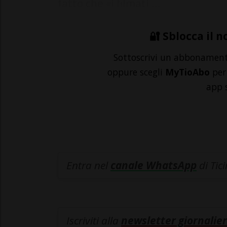
fatto che «i filmati ...
🔐 Sblocca il n
Sottoscrivi un abbonamen
oppure scegli
MyTioAbo
per 
app 
Entra nel
canale WhatsApp
di Tic
Iscriviti alla
newsletter giornalier