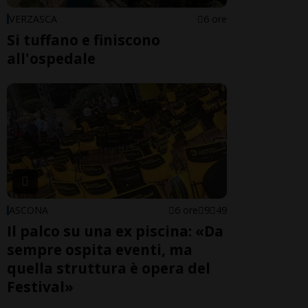
VERZASCA
6 ore
Si tuffano e finiscono
all'ospedale
ASCONA
6 ore
9
49
Il palco su una ex piscina: «Da
sempre ospita eventi, ma
quella struttura è opera del
Festival»