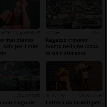
ARBEDO-CASTIONE
1 gior
24
157
ASCONA
8 ore
o mai pianto
Ragazzo trovato
 solo per i miei
morto nella terrazza
ri»
di un ristorante
2 gior
15
32
SCI ALPINO
1 gior
24
97
do non è uguale
Lettera da brividi per