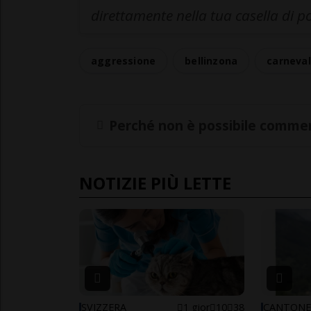
direttamente nella tua casella di p
aggressione
bellinzona
carneva
Perché non è possibile commen
NOTIZIE PIÙ LETTE
SVIZZERA
1 gior
10
38
CANTON