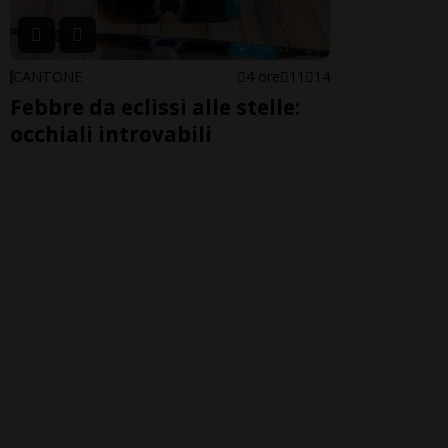
CANTONE
4 ore
11
14
Febbre da eclissi alle stelle:
occhiali introvabili