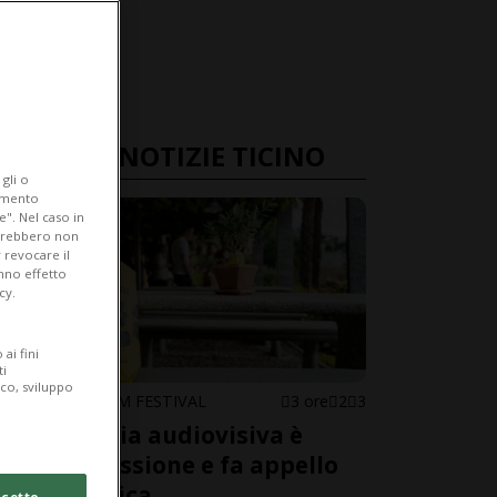
ULTIME NOTIZIE TICINO
gli o
iamento
e". Nel caso in
potrebbero non
 revocare il
anno effetto
cy.
ai fini
ti
ico, sviluppo
LOCARNO FILM FESTIVAL
3 ore
2
3
L'industria audiovisiva è
sotto pressione e fa appello
alla politica
cetto