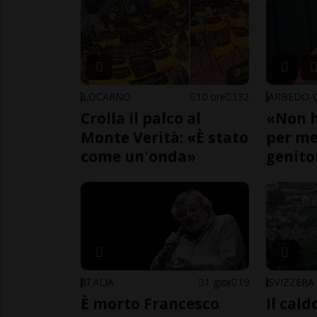
LOCARNO
10 ore
132
Crolla il palco al
«Non h
Monte Verità: «È stato
per me,
come un'onda»
genito
ITALIA
1 gior
19
SVIZZERA
È morto Francesco
Il cal