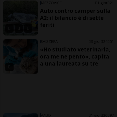
MEZZOVICO
1 gior
21
Auto contro camper sulla
A2: il bilancio è di sette
feriti
SVIZZERA
3 gior
24
51
«Ho studiato veterinaria,
ora me ne pento», capita
a una laureata su tre
VAUD
1 gior
20
97