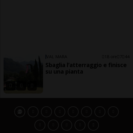
VAL MARA
18 ore
7
44
Sbaglia l’atterraggio e finisce
su una pianta