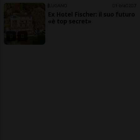
LUGANO
1 ora
2
7
Ex Hotel Fischer: il suo futuro
«è top secret»