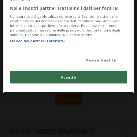
acquistare l'orologio del desiderio, in
Noi e i nostri partner trattiamo i dati per fornire:
vendita da...
Utilizzare dati di geolocalizzazione precisi. Scansione attiva delle
caratteristiche del dispositivo ai fini dell’identificazione. Archiviare
informazioni su dispositivo e/o accedervi. Pubblicità e contenuti
personalizzati, misurazione delle prestazioni dei contenuti e degli
🔐 Sblocca il nostro archivio
annunci, ricerche sul pubblico, sviluppo di servizi.
Elenco dei partner (fornitori)
esclusivo!
Sottoscrivi un abbonamento
Archivio
per
Mostra finalità
leggere questo articolo, oppure scegli
MyTioAbo
per accedere all'archivio e
Accetto
navigare su sito e app senza pubblicità.
ACCEDI
Entra nel
canale WhatsApp
di