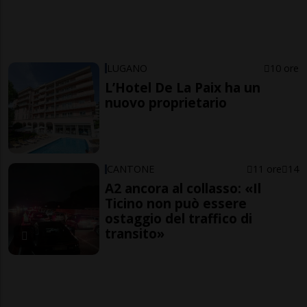
LUGANO
10 ore
L’Hotel De La Paix ha un
nuovo proprietario
CANTONE
11 ore
14
A2 ancora al collasso: «Il
Ticino non può essere
ostaggio del traffico di
transito»