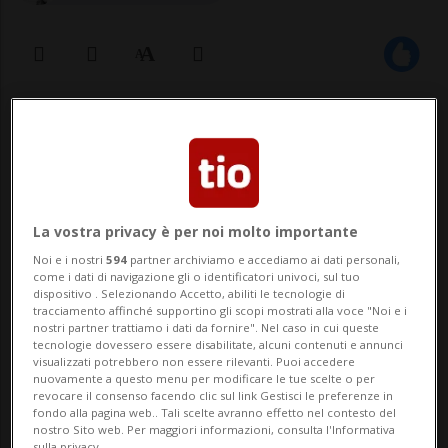
09 set 2023 - 13:11
65
La vostra privacy è per noi molto importante
Noi e i nostri
594
partner archiviamo e accediamo ai dati personali,
come i dati di navigazione gli o identificatori univoci, sul tuo
dispositivo . Selezionando Accetto, abiliti le tecnologie di
LUGANO - Coda fin dalle sei di questa
tracciamento affinché supportino gli scopi mostrati alla voce "Noi e i
nostri partner trattiamo i dati da fornire". Nel caso in cui queste
mattina, dopo che già ieri si erano già visti
tecnologie dovessero essere disabilitate, alcuni contenuti e annunci
visualizzati potrebbero non essere rilevanti. Puoi accedere
nuovamente a questo menu per modificare le tue scelte o per
i primi appassionati. La fila è quella dei
revocare il consenso facendo clic sul link Gestisci le preferenze in
fondo alla pagina web.. Tali scelte avranno effetto nel contesto del
pazienti e trepidanti avventori in attesa di
nostro Sito web. Per maggiori informazioni, consulta l'Informativa
sulla privacy.