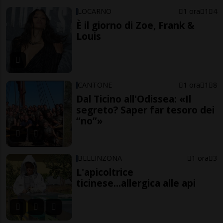
LOCARNO
1 ora
1
4
È il giorno di Zoe, Frank &
Louis
CANTONE
1 ora
1
8
Dal Ticino all'Odissea: «Il
segreto? Saper far tesoro dei
“no”»
BELLINZONA
1 ora
3
L'apicoltrice
ticinese...allergica alle api