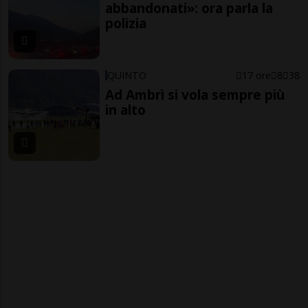
abbandonati»: ora parla la
polizia
QUINTO
17 ore
8
38
Ad Ambrì si vola sempre più
in alto