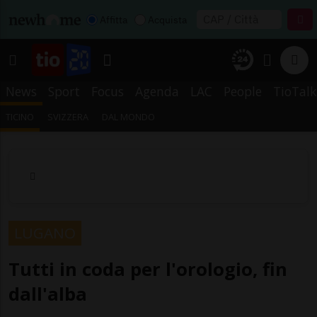
Affitta
Acquista
News
Sport
Focus
Agenda
LAC
People
TioTalk
TICINO
SVIZZERA
DAL MONDO
LUGANO
Tutti in coda per l'orologio, fin
dall'alba