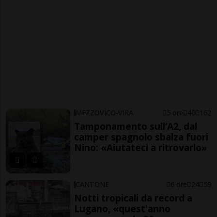
MEZZOVICO-VIRA
5 ore
40
162
Tamponamento sull’A2, dal
camper spagnolo sbalza fuori
Nino: «Aiutateci a ritrovarlo»
CANTONE
6 ore
24
59
Notti tropicali da record a
Lugano, «quest'anno