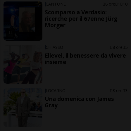
CANTONE
8 ore
1
10
Scomparso a Verdasio:
ricerche per il 67enne Jürg
Morger
CHIASSO
8 ore
5
Ellevel, il benessere da vivere
insieme
LOCARNO
8 ore
3
Una domenica con James
Gray