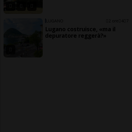
LUGANO
2 ore
4
7
Lugano costruisce, «ma il
depuratore reggerà?»