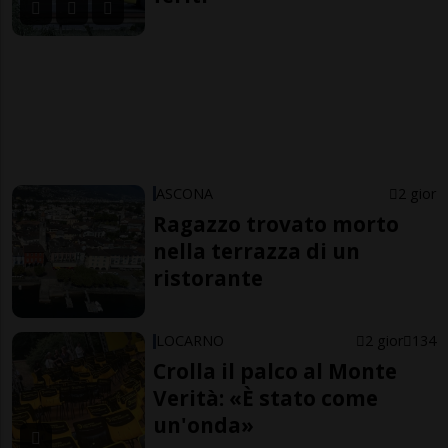
ASCONA
2 gior
Ragazzo trovato morto
nella terrazza di un
ristorante
LOCARNO
2 gior
134
Crolla il palco al Monte
Verità: «È stato come
un'onda»