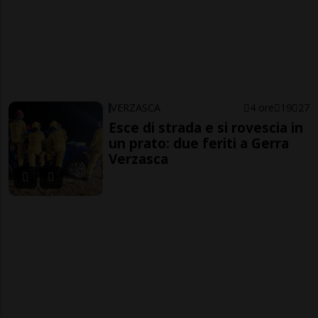
VERZASCA
4 ore
19
27
Esce di strada e si rovescia in
un prato: due feriti a Gerra
Verzasca