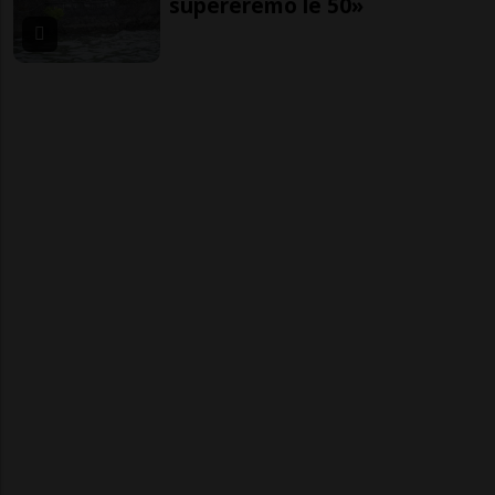
supereremo le 50»