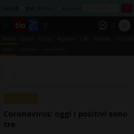
Affitta
Acquista
News
Sport
Focus
Agenda
LAC
People
TioTalk
TICINO
SVIZZERA
DAL MONDO
CANTONE
Coronavirus: oggi i positivi sono
tre