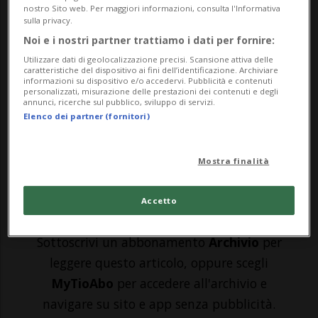
nostro Sito web. Per maggiori informazioni, consulta l'Informativa
coronavirus in Ticino rimangono
sulla privacy.
rassicuranti e in linea con l'andamento più
Noi e i nostri partner trattiamo i dati per fornire:
Utilizzare dati di geolocalizzazione precisi. Scansione attiva delle
recente, che ne vede in media meno di 10
caratteristiche del dispositivo ai fini dell’identificazione. Archiviare
informazioni su dispositivo e/o accedervi. Pubblicità e contenuti
al giorno. L'Ufficio del medico cantonale,
personalizzati, misurazione delle prestazioni dei contenuti e degli
annunci, ricerche sul pubblico, sviluppo di servizi.
facendo il punto sulla situazione
Elenco dei partner (fornitori)
epidemiologi...
Mostra finalità
🔐 Sblocca il nostro archivio
Accetto
esclusivo!
Sottoscrivi un abbonamento
Archivio
per
leggere questo articolo, oppure scegli
MyTioAbo
per accedere all'archivio e
navigare su sito e app senza pubblicità.