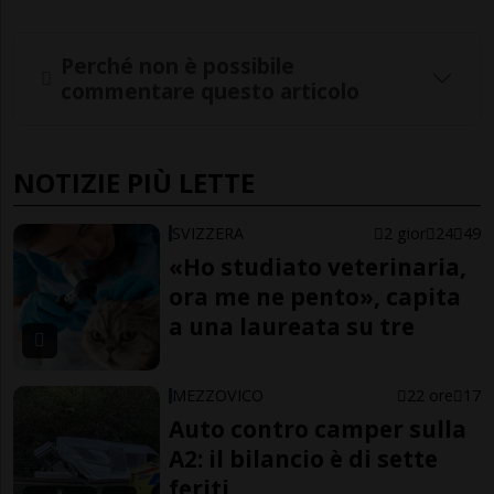
Perché non è possibile
commentare questo articolo
NOTIZIE PIÙ LETTE
SVIZZERA
2 gior
24
49
«Ho studiato veterinaria,
ora me ne pento», capita
a una laureata su tre
MEZZOVICO
22 ore
17
Auto contro camper sulla
A2: il bilancio è di sette
feriti