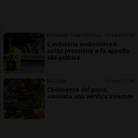
LOCARNO FILM FESTIVAL
13 ore
7
34
L'industria audiovisiva è
sotto pressione e fa appello
alla politica
ASCONA
14 ore
1
38
Cedimento del palco,
«avviata una verifica interna»