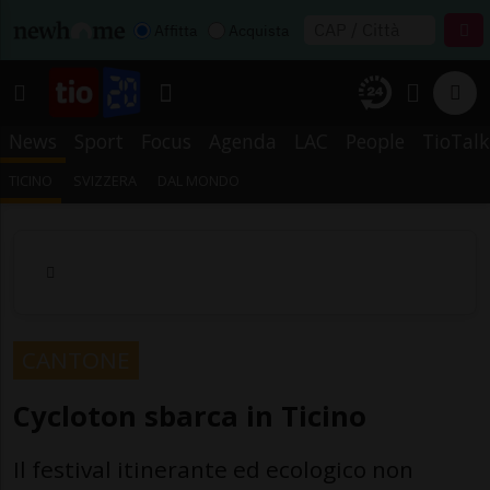
Affitta
Acquista
News
Sport
Focus
Agenda
LAC
People
TioTalk
TICINO
SVIZZERA
DAL MONDO
CANTONE
Cycloton sbarca in Ticino
Il festival itinerante ed ecologico non