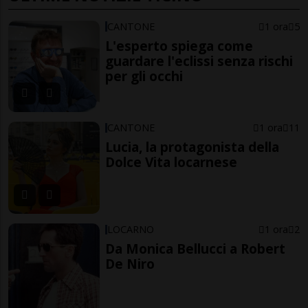
CANTONE
1 ora
5
L'esperto spiega come
guardare l'eclissi senza rischi
per gli occhi
CANTONE
1 ora
11
Lucia, la protagonista della
Dolce Vita locarnese
LOCARNO
1 ora
2
Da Monica Bellucci a Robert
De Niro