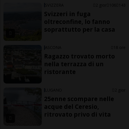
SVIZZERA
2 gior
106
143
Svizzeri in fuga
oltreconfine, lo fanno
soprattutto per la casa
ASCONA
18 ore
Ragazzo trovato morto
nella terrazza di un
ristorante
LUGANO
2 gior
25enne scompare nelle
acque del Ceresio,
ritrovato privo di vita