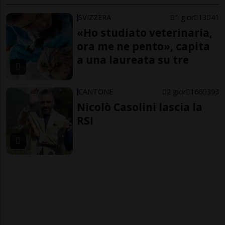
SVIZZERA
1 gior
13
41
«Ho studiato veterinaria,
ora me ne pento», capita
a una laureata su tre
CANTONE
2 gior
166
393
Nicolò Casolini lascia la
RSI