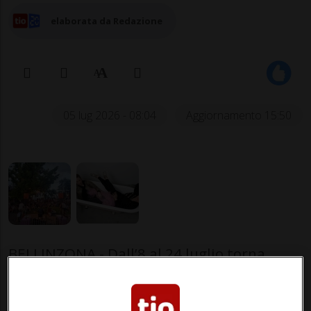
elaborata da Redazione
05 lug 2026 - 08:04
Aggiornamento 15:50
BELLINZONA - Dall’8 al 24 luglio torna
l'appuntamento con "Cycloton - Tour de
Suisse in musica", il festival itinerante,