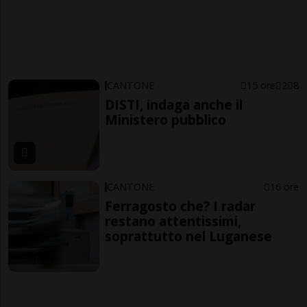
CANTONE
15 ore
2
8
DISTI, indaga anche il
Ministero pubblico
CANTONE
16 ore
Ferragosto che? I radar
restano attentissimi,
soprattutto nel Luganese