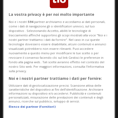
ecologico e a misura di famiglia che
attraversa la Svizzera portando concerti e
La vostra privacy è per noi molto importante
Noi e i nostri
594
partner archiviamo e accediamo ai dati personali,
performance in diverse località. L’edizione
come i dati di navigazione gli o identificatori univoci, sul tuo
dispositivo . Selezionando Accetto, abiliti le tecnologie di
di quest’anno segna un’importante novità:
tracciamento affinché supportino gli scopi mostrati alla voce "Noi e i
nostri partner trattiamo i dati da fornire". Nel caso in cui queste
per la prima volta il percorso toccherà il
tecnologie dovessero essere disabilitate, alcuni contenuti e annunci
visualizzati potrebbero non essere rilevanti. Puoi accedere
Ticino e il Vallese, prima di proseguire
nuovamente a questo menu per modificare le tue scelte o per
revocare il consenso facendo clic sul link Gestisci le preferenze in
verso il Vaud e Friburgo.
fondo alla pagina web.. Tali scelte avranno effetto nel contesto del
nostro Sito web. Per maggiori informazioni, consulta l'Informativa
sulla privacy.
Il programma prevede una prima tappa a
Noi e i nostri partner trattiamo i dati per fornire:
Bellinzona mercoledì 8 luglio, poi il
Utilizzare dati di geolocalizzazione precisi. Scansione attiva delle
caratteristiche del dispositivo ai fini dell’identificazione. Archiviare
passaggio nel Locarnese con la data del 9
informazioni su dispositivo e/o accedervi. Pubblicità e contenuti
personalizzati, misurazione delle prestazioni dei contenuti e degli
luglio a Gambarogno e quindi lo
annunci, ricerche sul pubblico, sviluppo di servizi.
Elenco dei partner (fornitori)
spostamento nel Sottoceneri, il 10 luglio,