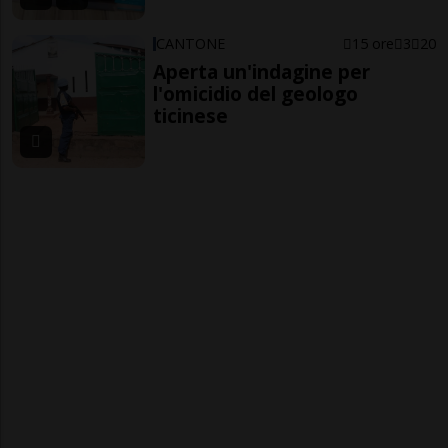
CANTONE
15 ore
3
20
Aperta un'indagine per
l'omicidio del geologo
ticinese