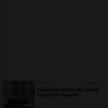
CANTONE
14 ore
21
26
Febbre da eclissi alle stelle:
occhiali introvabili